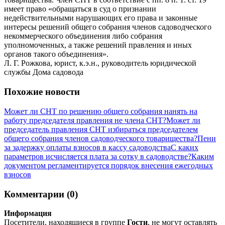
имеет право «обращаться в суд о признании
недействительными нарушающих его права и законные
интересы решений общего собрания членов садоводческого
некоммерческого объединения либо собрания
уполномоченных, а также решений правления и иных
органов такого объединения».
Л. Г. Рожкова, юрист, к.э.н., руководитель юридической
службы Дома садовода
Похожие новости
Может ли СНТ по решению общего собрания нанять на
работу председателя правления не члена СНТ?
Может ли
председатель правления СНТ избираться председателем
общего собрания членов садоводческого товарищества?
Пени
за задержку оплаты взносов в кассу садоводства
С каких
параметров исчисляется плата за сотку в садоводстве?
Каким
документом регламентируется порядок внесения ежегодных
взносов
Комментарии (0)
Информация
Посетители, находящиеся в группе
Гости
, не могут оставлять