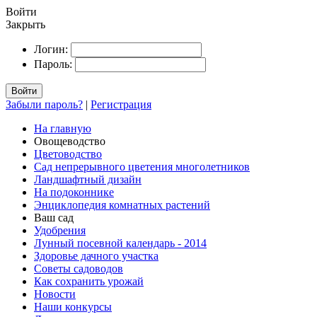
Войти
Закрыть
Логин:
Пароль:
Войти
Забыли пароль?
|
Регистрация
На главную
Овощеводство
Цветоводство
Сад непрерывного цветения многолетников
Ландшафтный дизайн
На подоконнике
Энциклопедия комнатных растений
Ваш сад
Удобрения
Лунный посевной календарь - 2014
Здоровье дачного участка
Советы садоводов
Как сохранить урожай
Новости
Наши конкурсы