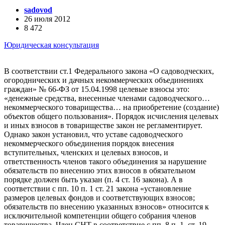
sadovod
26 июля 2012
8 472
Юридическая консультация
В соответствии ст.1 Федерального закона «О садоводческих,
огороднических и дачных некоммерческих объединениях
граждан» № 66-ФЗ от 15.04.1998 целевые взносы это:
«денежные средства, внесенные членами садоводческого…
некоммерческого товарищества… на приобретение (создание)
объектов общего пользования». Порядок исчисления целевых
и иных взносов в товариществе закон не регламентирует.
Однако закон установил, что уставе садоводческого
некоммерческого объединения порядок внесения
вступительных, членских и целевых взносов, и
ответственность членов такого объединения за нарушение
обязательств по внесению этих взносов в обязательном
порядке должен быть указан (п. 4 ст. 16 закона). А в
соответствии с пп. 10 п. 1 ст. 21 закона «установление
размеров целевых фондов и соответствующих взносов;
обязательств по внесению указанных взносов» относится к
исключительной компетенции общего собрания членов
товарищества. Член СНТ в соответствие с пп. 8 п. 1. ст. 19