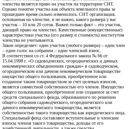
членства является право на участок на территории СНТ.
Однако понятие участка как объекта земельного права за
прошедшее время сильно изменилось. СНТ организация,
основанная на членстве, и не важно, какого размера у вас
участок – 10 или 20 соток. Важен только факт – это участок,
дающий право на членство. Качественные (имущественные)
характеристики участка (его размер и стоимость) институтом
членства не учитываются.
Закон определяет: один участок (любого размера) – один член
– один голос на собрании – один членский взнос.
В соответствии со ст. 4 Федерального закона № 66 от
15.04.1998 г. «О садоводческих, огороднических и дачных
некоммерческих объединениях граждан» в садоводческом,
огородническом или дачном некоммерческом товариществе
имущество общего пользования, приобретенное или
созданное таким товариществом за счет целевых взносов,
является совместной собственностью его членов. Имущество
общего пользования, приобретенное или созданное за счет
средств специального фонда, образованного по решению
общего собрания садоводческого, огороднического или
дачного некоммерческого товарищества, является
собственностью такого товарищества как юридического лица.
Специальный фонд составляют вступительные и членские
взносы членов такого товарищества, доходы от его
хозяйственной деятельности, а также средства,