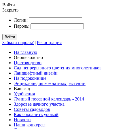
Войти
Закрыть
Логин:
Пароль:
Войти
Забыли пароль?
|
Регистрация
На главную
Овощеводство
Цветоводство
Сад непрерывного цветения многолетников
Ландшафтный дизайн
На подоконнике
Энциклопедия комнатных растений
Ваш сад
Удобрения
Лунный посевной календарь - 2014
Здоровье дачного участка
Советы садоводов
Как сохранить урожай
Новости
Наши конкурсы