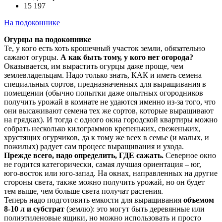
15 197
На подоконнике
Огурцы на подоконнике
Те, у кого есть хоть крошечный участок земли, обязательно
сажают огурцы.
А как быть тому, у кого нет огорода?
Оказывается, им вырастить огурцы даже проще, чем
землевладельцам. Надо только знать, КАК и иметь семена
специальных сортов, предназначенных для выращивания в
помещении (обычно попытки даже опытных огородников
получить урожай в комнате не удаются именно из-за того, что
они высаживают семена тех же сортов, которые выращивают
на грядках). И тогда с одного окна городской квартиры можно
собрать несколько килограммов крепеньких, свеженьких,
хрустящих огурчиков, да к тому же всех в семье (и малых, и
пожилых) радует сам процесс выращивания и ухода.
Прежде всего, надо определить, ГДЕ сажать.
Северное окно
не годится категорически, самая лучшая ориентация – юг,
юго-восток или юго-запад. На окнах, направленных на другие
стороны света, также можно получить урожай, но он будет
тем выше, чем больше света получат растения.
Теперь надо подготовить емкости для выращивания
объемом
8-10 л и субстрат
(землю): это могут быть деревянные или
полиэтиленовые ящики, но можно использовать и просто