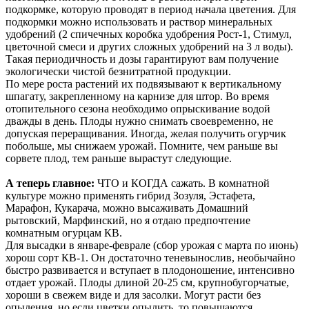
подкормке, которую проводят в период начала цветения. Для
подкормки можно использовать и раствор минеральных
удобрений (2 спичечных коробка удобрения Рост-1, Стимул,
цветочной смеси и других сложных удобрений на 3 л воды).
Такая периодичность и дозы гарантируют вам получение
экологически чистой безнитратной продукции.
По мере роста растений их подвязывают к вертикальному
шпагату, закрепленному на карнизе для штор. Во время
отопительного сезона необходимо опрыскивание водой
дважды в день. Плоды нужно снимать своевременно, не
допуская переращивания. Иногда, желая получить огурчик
побольше, мы снижаем урожай. Помните, чем раньше вы
сорвете плод, тем раньше вырастут следующие.
А теперь главное:
ЧТО и КОГДА сажать. В комнатной
культуре можно применять гибрид Зозуля, Эстафета,
Марафон, Кукарача, можно высаживать Домашний
рытовский, Марфинский, но я отдаю предпочтение
комнатным огурцам КВ.
Для высадки в январе-феврале (сбор урожая с марта по июнь)
хорош сорт КВ-1. Он достаточно теневынослив, необычайно
быстро развивается и вступает в плодоношение, интенсивно
отдает урожай. Плоды длиной 20-25 см, крупнобугорчатые,
хороши в свежем виде и для засолки. Могут расти без
опыления, но если цветки опылить, то повышаются