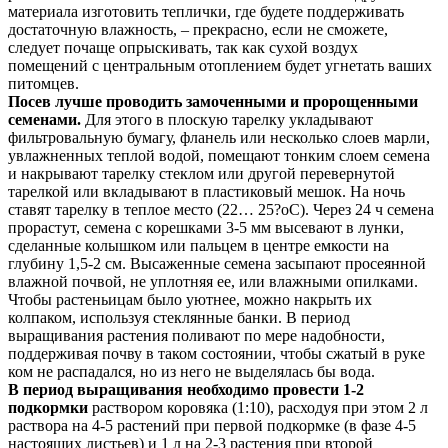
материала изготовить теплички, где будете поддерживать
достаточную влажность, – прекрасно, если не сможете,
следует почаще опрыскивать, так как сухой воздух
помещений с центральным отоплением будет угнетать ваших
питомцев.
Посев лучше проводить замоченными и пророщенными
семенами.
Для этого в плоскую тарелку укладывают
фильтровальную бумагу, фланель или несколько слоев марли,
увлажненных теплой водой, помещают тонким слоем семена
и накрывают тарелку стеклом или другой перевернутой
тарелкой или вкладывают в пластиковый мешок. На ночь
ставят тарелку в теплое место (22… 25?оС). Через 24 ч семена
прорастут, семена с корешками 3-5 мм высевают в лунки,
сделанные колышком или пальцем в центре емкости на
глубину 1,5-2 см. Высаженные семена засыпают просеянной
влажной почвой, не уплотняя ее, или влажными опилками.
Чтобы растеньицам было уютнее, можно накрыть их
колпаком, используя стеклянные банки. В период
выращивания растения поливают по мере надобности,
поддерживая почву в таком состоянии, чтобы сжатый в руке
ком не распадался, но из него не выделялась бы вода.
В период выращивания необходимо провести 1-2
подкормки
раствором коровяка (1:10), расходуя при этом 2 л
раствора на 4-5 растений при первой подкормке (в фазе 4-5
настоящих листьев) и 1 л на 2-3 растения при второй