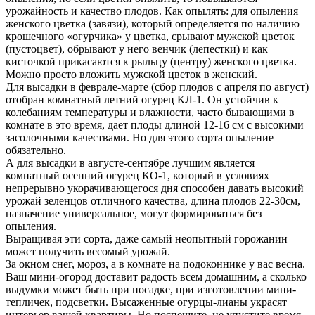
урожайность и качество плодов. Как опылять: для опыления
женского цветка (завязи), который определяется по наличию
крошечного «огурчика» у цветка, срывают мужской цветок
(пустоцвет), обрывают у него венчик (лепестки) и как
кисточкой прикасаются к рыльцу (центру) женского цветка.
Можно просто вложить мужской цветок в женский.
Для высадки в феврале-марте (сбор плодов с апреля по август)
отобран комнатный летний огурец КЛ-1. Он устойчив к
колебаниям температуры и влажности, часто бывающими в
комнате в это время, дает плоды длиной 12-16 см с высокими
засолочными качествами. Но для этого сорта опыление
обязательно.
А для высадки в августе-сентябре лучшим является
комнатный осенний огурец КО-1, который в условиях
непрерывно укорачивающегося дня способен давать высокий
урожай зеленцов отличного качества, длина плодов 22-30см,
назначение универсальное, могут формироваться без
опыления.
Выращивая эти сорта, даже самый неопытный горожанин
может получить весомый урожай.
3а окном снег, мороз, а в комнате на подоконнике у вас весна.
Ваш мини-огород доставит радость всем домашним, а сколько
выдумки может быть при посадке, при изготовлении мини-
тепличек, подсветки. Высаженные огурцы-лианы украсят
интерьер вашей квартиры. Но поспешите, не упустите время,