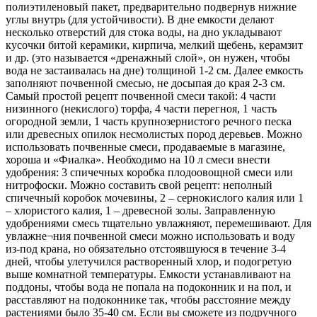
полиэтиленовый пакет, предварительно подвернув нижние
углы внутрь (для устойчивости). В дне емкости делают
несколько отверстий для стока воды, на дно укладывают
кусочки битой керамики, кирпича, мелкий щебень, керамзит
и др. (это называется «дренажный слой», он нужен, чтобы
вода не застаивалась на дне) толщиной 1-2 см. Далее емкость
заполняют почвенной смесью, не досыпая до края 2-3 см.
Самый простой рецепт почвенной смеси такой: 4 части
низинного (некислого) торфа, 4 части перегноя, 1 часть
огородной земли, 1 часть крупнозернистого речного песка
или древесных опилок несмолистых пород деревьев. Можно
использовать почвенные смеси, продаваемые в магазине,
хороша и «Фиалка». Необходимо на 10 л смеси внести
удобрения: 3 спичечных коробка плодоовощной смеси или
нитрофоски. Можно составить свой рецепт: неполный
спичечный коробок мочевины, 2 – сернокислого калия или 1
– хлористого калия, 1 – древесной золы. Заправленную
удобрениями смесь тщательно увлажняют, перемешивают. Для
увлажне¬ния почвенной смеси можно использовать и воду
из-под крана, но обязательно отстоявшуюся в течение 3-4
дней, чтобы улетучился растворенный хлор, и подогретую
выше комнатной температуры. Емкости устанавливают на
поддоны, чтобы вода не попала на подоконник и на пол, и
расставляют на подоконнике так, чтобы расстояние между
растениями было 35-40 см. Если вы сможете из подручного