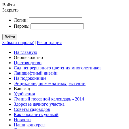
Войти
Закрыть
Логин:
Пароль:
Войти
Забыли пароль?
|
Регистрация
На главную
Овощеводство
Цветоводство
Сад непрерывного цветения многолетников
Ландшафтный дизайн
На подоконнике
Энциклопедия комнатных растений
Ваш сад
Удобрения
Лунный посевной календарь - 2014
Здоровье дачного участка
Советы садоводов
Как сохранить урожай
Новости
Наши конкурсы