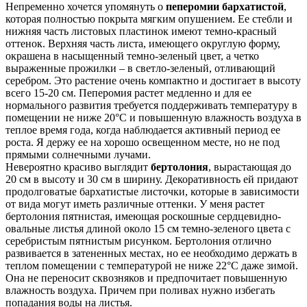
Непременно хочется упомянуть о
пеперомии бархатистой
,
которая полностью покрыта мягким опушением. Ее стебли и
нижняя часть листовых пластинок имеют темно-красный
оттенок. Верхняя часть листа, имеющего округлую форму,
окрашена в насыщенный темно-зеленый цвет, а четко
выраженные прожилки – в светло-зеленый, отливающий
серебром. Это растение очень компактно и достигает в высоту
всего 15-20 см. Пеперомия растет медленно и для ее
нормального развития требуется поддерживать температуру в
помещении не ниже 20°С и повышенную влажность воздуха в
теплое время года, когда наблюдается активный период ее
роста. Я держу ее на хорошо освещенном месте, но не под
прямыми солнечными лучами.
Невероятно красиво выглядит
бертолония
, вырастающая до
20 см в высоту и 30 см в ширину. Декоративность ей придают
продолговатые бархатистые листочки, которые в зависимости
от вида могут иметь различные оттенки. У меня растет
бертолония пятнистая, имеющая роскошные сердцевидно-
овальные листья длиной около 15 см темно-зеленого цвета с
серебристым пятнистым рисунком. Бертолония отлично
развивается в затененных местах, но ее необходимо держать в
теплом помещении с температурой не ниже 22°С даже зимой.
Она не переносит сквозняков и предпочитает повышенную
влажность воздуха. Причем при поливах нужно избегать
попадания воды на листья.