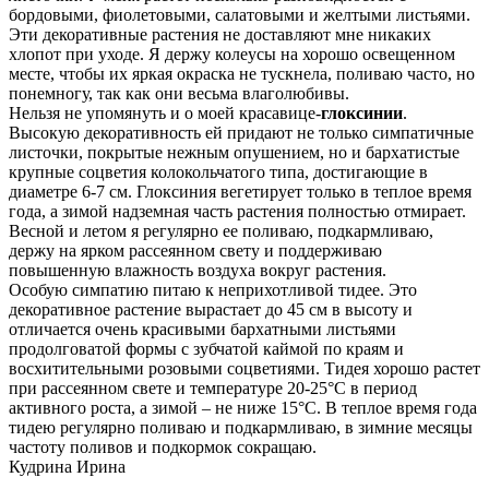
бордовыми, фиолетовыми, салатовыми и желтыми листьями.
Эти декоративные растения не доставляют мне никаких
хлопот при уходе. Я держу колеусы на хорошо освещенном
месте, чтобы их яркая окраска не тускнела, поливаю часто, но
понемногу, так как они весьма влаголюбивы.
Нельзя не упомянуть и о моей красавице-
глоксинии
.
Высокую декоративность ей придают не только симпатичные
листочки, покрытые нежным опушением, но и бархатистые
крупные соцветия колокольчатого типа, достигающие в
диаметре 6-7 см. Глоксиния вегетирует только в теплое время
года, а зимой надземная часть растения полностью отмирает.
Весной и летом я регулярно ее поливаю, подкармливаю,
держу на ярком рассеянном свету и поддерживаю
повышенную влажность воздуха вокруг растения.
Особую симпатию питаю к неприхотливой тидее. Это
декоративное растение вырастает до 45 см в высоту и
отличается очень красивыми бархатными листьями
продолговатой формы с зубчатой каймой по краям и
восхитительными розовыми соцветиями. Тидея хорошо растет
при рассеянном свете и температуре 20-25°С в период
активного роста, а зимой – не ниже 15°С. В теплое время года
тидею регулярно поливаю и подкармливаю, в зимние месяцы
частоту поливов и подкормок сокращаю.
Кудрина Ирина