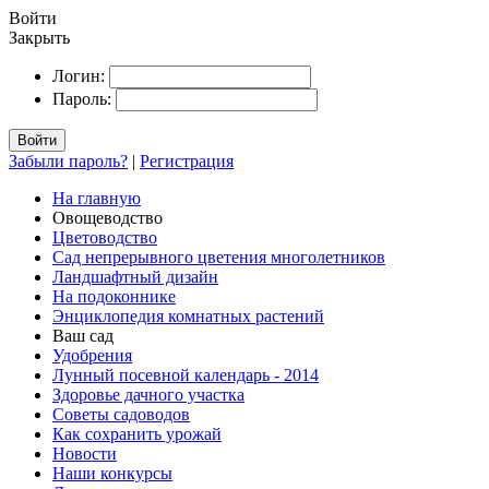
Войти
Закрыть
Логин:
Пароль:
Войти
Забыли пароль?
|
Регистрация
На главную
Овощеводство
Цветоводство
Сад непрерывного цветения многолетников
Ландшафтный дизайн
На подоконнике
Энциклопедия комнатных растений
Ваш сад
Удобрения
Лунный посевной календарь - 2014
Здоровье дачного участка
Советы садоводов
Как сохранить урожай
Новости
Наши конкурсы