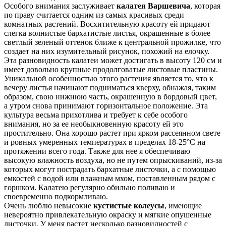
Особого внимания заслуживает
калатея Варшевича
, которая
по праву считается одним из самых красивых среди
комнатных растений. Восхитительную красоту ей придают
слегка волнистые бархатистые листья, окрашенные в более
светлый зеленый оттенок ближе к центральной прожилке, что
создает на них изумительный рисунок, похожий на елочку.
Эта разновидность калатеи может достигать в высоту 120 см и
имеет довольно крупные продолговатые листовые пластины.
Уникальной особенностью этого растения является то, что к
вечеру листья начинают подниматься кверху, обнажая, таким
образом, свою нижнюю часть, окрашенную в бордовый цвет,
а утром снова принимают горизонтальное положение. Эта
культура весьма прихотлива и требует к себе особого
внимания, но за ее необыкновенную красоту ей это
простительно. Она хорошо растет при ярком рассеянном свете
и ровных умеренных температурах в пределах 18-25°С на
протяжении всего года. Также для нее я обеспечиваю
высокую влажность воздуха, но не путем опрыскиваний, из-за
которых могут пострадать бархатные листочки, а с помощью
емкостей с водой или влажным мхом, поставленным рядом с
горшком. Калатею регулярно обильно поливаю и
своевременно подкормливаю.
Очень люблю невысокие
кустистые колеусы
, имеющие
невероятно привлекательную окраску и мягкие опушенные
листочки. У меня растет несколько разновидностей с