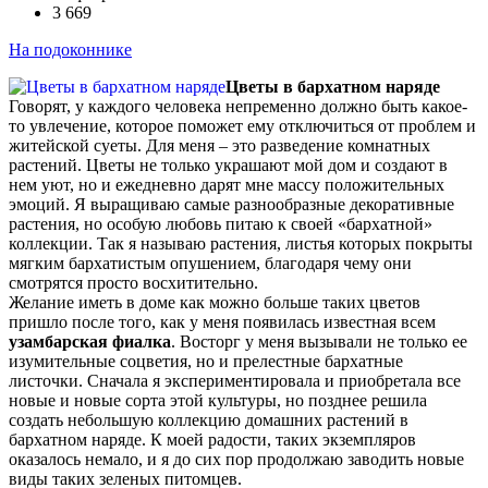
3 669
На подоконнике
Цветы в бархатном наряде
Говорят, у каждого человека непременно должно быть какое-
то увлечение, которое поможет ему отключиться от проблем и
житейской суеты. Для меня – это разведение комнатных
растений. Цветы не только украшают мой дом и создают в
нем уют, но и ежедневно дарят мне массу положительных
эмоций. Я выращиваю самые разнообразные декоративные
растения, но особую любовь питаю к своей «бархатной»
коллекции. Так я называю растения, листья которых покрыты
мягким бархатистым опушением, благодаря чему они
смотрятся просто восхитительно.
Желание иметь в доме как можно больше таких цветов
пришло после того, как у меня появилась известная всем
узамбарская фиалка
. Восторг у меня вызывали не только ее
изумительные соцветия, но и прелестные бархатные
листочки. Сначала я экспериментировала и приобретала все
новые и новые сорта этой культуры, но позднее решила
создать небольшую коллекцию домашних растений в
бархатном наряде. К моей радости, таких экземпляров
оказалось немало, и я до сих пор продолжаю заводить новые
виды таких зеленых питомцев.