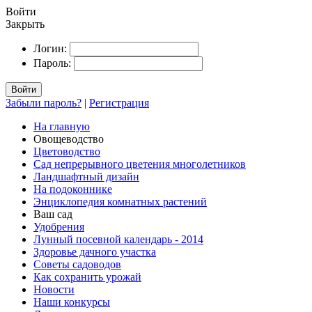
Войти
Закрыть
Логин:
Пароль:
Войти
Забыли пароль?
|
Регистрация
На главную
Овощеводство
Цветоводство
Сад непрерывного цветения многолетников
Ландшафтный дизайн
На подоконнике
Энциклопедия комнатных растений
Ваш сад
Удобрения
Лунный посевной календарь - 2014
Здоровье дачного участка
Советы садоводов
Как сохранить урожай
Новости
Наши конкурсы