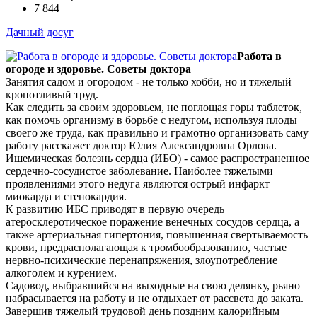
7 844
Дачный досуг
Работа в
огороде и здоровье. Советы доктора
Занятия садом и огородом - не только хобби, но и тяжелый
кропотливый труд.
Как следить за своим здоровьем, не поглощая горы таблеток,
как помочь организму в борьбе с недугом, используя плоды
своего же труда, как правильно и грамотно организовать саму
работу расскажет доктор Юлия Александровна Орлова.
Ишемическая болезнь сердца (ИБО) - самое распространенное
сердечно-сосудистое заболевание. Наиболее тяжелыми
проявлениями этого недуга являются острый инфаркт
миокарда и стенокардия.
К развитию ИБС приводят в первую очередь
атеросклеротическое поражение венечных сосудов сердца, а
также артериальная гипертония, повышенная свертываемость
крови, предрасполагающая к тромбообразованию, частые
нервно-психические перенапряжения, злоупотребление
алкоголем и курением.
Садовод, выбравшийся на выходные на свою делянку, рьяно
набрасывается на работу и не отдыхает от рассвета до заката.
Завершив тяжелый трудовой день поздним калорийным