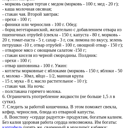
- морковь сырая тертая с медом (морковь - 100 г, мед - 20 г);
- каша молочная овсяная;
- стакан чая. Второй завтрак:
- орехи - 100 г;
- финики или чернослив - 100 г. Обед:
- борщ вегетарианский, желательно с добавлением отвара из
пшеничных отрубей (свекла - 150 г, капуста - 80 г, морковь -
20 г, томат-паста - 5 г, сахар - 3 г, сок лимона по вкусу, зелень
петрушки -10 г, отвар отрубей - 100 г, овощной отвар - 150 г);
- отварное мясо с овощным салатом -150 г;
- стакан киселя из черной смородины. Полдник:
- орехи - 100 г;
- отвар шиповника - 100 г. Ужин:
- котлеты морковные с яблоками (морковь - 150 г, яблоки - 50
г, молоко - 30мл, яйцо - 1/2, манная крупа
- 15 г, мука - 8 г, масло растительное - 10 г);
- стакан чая. На ночь:
- полстакана горячего молока.
6. Ограничить употребление жидкости (не больше 1,5 л в
сутки).
7. Следить за работой кишечника. В этом поможет свекла,
кефир, чернослив, блюда из отварной капусты.
. 8. Воистину «сердце радуется» продуктам, богатым калием.
Без калия здоровая работа сердца невозможна. Им богаты:
картофель
(опять же, сваренный в мундире); кабачки;