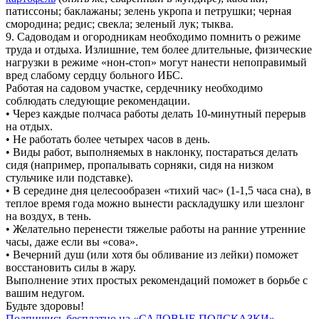
патиссоны; баклажаны; зелень укропа и петрушки; черная
смородина; редис; свекла; зеленый лук; тыква.
9. Садоводам и огородникам необходимо помнить о режиме
труда и отдыха. Излишние, тем более длительные, физические
нагрузки в режиме «нон-стоп» могут нанести непоправимый
вред слабому сердцу больного ИБС.
Работая на садовом участке, сердечнику необходимо
соблюдать следующие рекомендации.
• Через каждые полчаса работы делать 10-минутный перерыв
на отдых.
• Не работать более четырех часов в день.
• Виды работ, выполняемых в наклонку, постараться делать
сидя (например, пропалывать сорняки, сидя на низком
стульчике или подставке).
• В середине дня целесообразен «тихий час» (1-1,5 часа сна), в
теплое время года можно вынести раскладушку или шезлонг
на воздух, в тень.
• Желательно перенести тяжелые работы на ранние утренние
часы, даже если вы «сова».
• Вечерний душ (или хотя бы обливание из лейки) поможет
восстановить силы в жару.
Выполнение этих простых рекомендаций поможет в борьбе с
вашим недугом.
Будьте здоровы!
Подпишись бесплатно на «САДОВЫЕ ПОДСКАЗКИ»