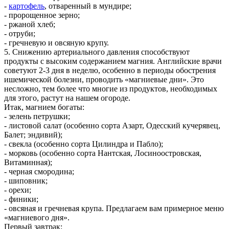
-
картофель
, отваренный в мундире;
- пророщенное зерно;
- ржаной хлеб;
- отруби;
- гречневую и овсяную крупу.
5. Снижению артериального давления способствуют
продукты с высоким содержанием магния. Английские врачи
советуют 2-3 дня в неделю, особенно в периоды обострения
ишемической болезни, проводить «магниевые дни». Это
несложно, тем более что многие из продуктов, необходимых
для этого, растут на нашем огороде.
Итак, магнием богаты:
- зелень петрушки;
- листовой салат (особенно сорта Азарт, Одесский кучерявец,
Балет; эндивий);
- свекла (особенно сорта Цилиндра и Пабло);
- морковь (особенно сорта Нантская, Лосиноостровская,
Витаминная);
- черная смородина;
- шиповник;
- орехи;
- финики;
- овсяная и гречневая крупа. Предлагаем вам примерное меню
«магниевого дня».
Первый завтрак: