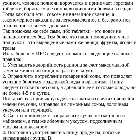
ужином, человек полночи ворочается и принимает горстями
таблетки, борясь с «внезапно» возникшими болями в сердце.
Тогда как боли эти - совсем не внезапное явление, а
закономерное наказание за легкомысленное и безграмотное
отношение к своему здоровью.
Так поможем же себе сами, ибо таблетки - это вовсе не
панацея от всех бед. Тем более что наши помощники у нас
под рукой - это выращенные нами же овощи, фрукты, ягоды и
травы.
Итак, больным ИБС следует запомнить следующие главные
правила:
1. Уменьшить калорийность рациона за счет максимальной
замены животной пищи на растительную.
2. Ограничить потребление поваренной соли, что позволяет
успешно бороться с задержкой воды в организме. Пищу
следует готовить без соли, а добавлять ее в готовые блюда, но
не более 4-5 г в сутки.
Постарайтесь привыкнуть делать салаты из свежих овощей и
зелени без соли, заправляя их лимонным соком, яблочным
уксусом или горчицей.
3. Салаты и винегреты заправляйте лучше не сметаной и
майонезом, а тем же яблочным уксусом, подсолнечным
маслом или кефиром.
4. Постоянно употребляйте в пищу продукты, богатые
витаминами группы В: