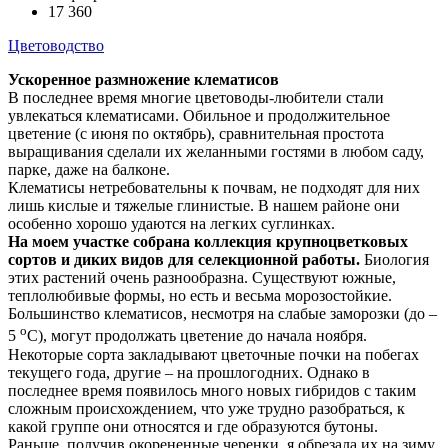
17 360
Цветоводство
Ускоренное размножение клематисов
В последнее время многие цветоводы-любители стали
увлекаться клематисами. Обильное и продолжительное
цветение (с июня по октябрь), сравнительная простота
выращивания сделали их желанными гостями в любом саду,
парке, даже на балконе.
Клематисы нетребовательны к почвам, не подходят для них
лишь кислые и тяжелые глинистые. В нашем районе они
особенно хорошо удаются на легких суглинках.
На моем участке собрана коллекция крупноцветковых
сортов и диких видов для селекционной работы.
Биология
этих растений очень разнообразна. Существуют южные,
теплолюбивые формы, но есть и весьма морозостойкие.
Большинство клематисов, несмотря на слабые заморозки (до –
о
5
С), могут продолжать цветение до начала ноября.
Некоторые сорта закладывают цветочные почки на побегах
текущего года, другие – на прошлогодних. Однако в
последнее время появилось много новых гибридов с таким
сложным происхождением, что уже трудно разобраться, к
какой группе они относятся и где образуются бутоны.
Раньше, получив окорененные черенки, я обрезала их на зиму.