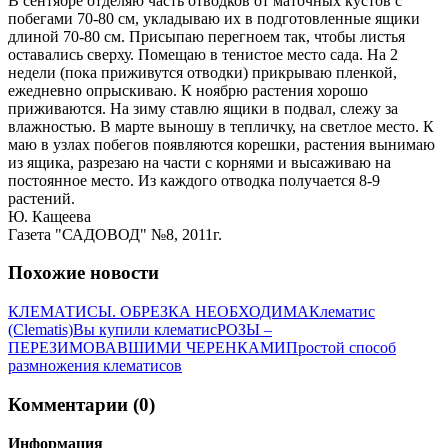
В сентябре отделяю часть отводков от маточных кустов с
побегами 70-80 см, укладываю их в подготовленные ящики
длиной 70-80 см. Присыпаю перегноем так, чтобы листья
оставались сверху. Помещаю в тенистое место сада. На 2
недели (пока приживутся отводки) прикрываю пленкой,
ежедневно опрыскиваю. К ноябрю растения хорошо
приживаются. На зиму ставлю ящики в подвал, слежу за
влажностью. В марте выношу в тепличку, на светлое место. К
маю в узлах побегов появляются корешки, растения вынимаю
из ящика, разрезаю на части с корнями и высаживаю на
постоянное место. Из каждого отводка получается 8-9
растений.
Ю. Кащеева
Газета "САДОВОД" №8, 2011г.
Похожие новости
КЛЕМАТИСЫ. ОБРЕЗКА НЕОБХОДИМА
Клематис
(Clematis)
Вы купили клематис
РОЗЫ –
ПЕРЕЗИМОВАВШИМИ ЧЕРЕНКАМИ
Простой способ
размножения клематисов
Комментарии (0)
Информация