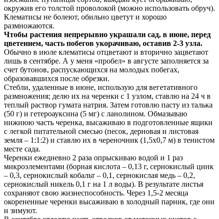
окружив его толстой проволокой (можно использовать обруч).
Клематисы не болеют, обильно цветут и хорошо
размножаются.
Чтобы растения непрерывно украшали сад, в июне, перед
цветением, часть побегов укорачиваю, оставив 2-3 узла.
Обычно в июле клематисы отцветают и вторично зацветают
лишь в сентябре. А у меня «пробел» в августе заполняется за
счет бутонов, распускающихся на молодых побегах,
образовавшихся после обрезки.
Стебли, удаленные в июне, использую для вегетативного
размножения; делю их на черенки с 1 узлом, ставлю на 24 ч в
теплый раствор гумата натрия. Затем готовлю пасту из талька
(50 г) и гетероауксина (5 мг) с ланолином. Обмазываю
нижнюю часть черенка, высаживаю в подготовленные ящики
с легкой питательной смесью (песок, дерновая и листовая
земля – 1:1:2) и ставлю их в череночник (1,5х0,7 м) в тенистом
месте сада.
Черенки ежедневно 2 раза опрыскиваю водой и 1 раз
микроэлементами (борная кислота – 0,13 г, сернокислый цинк
– 0,3, сернокислый кобальт – 0,1, сернокислая медь – 0,2,
сернокислый никель 0,1 г на 1 л воды). В результате листья
сохраняют свою жизнеспособность. Через 1,5-2 месяца
окорененные черенки высаживаю в холодный парник, где они
и зимуют.