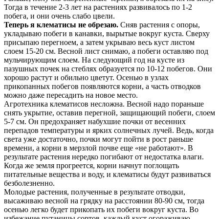
Тогда в течение 2-3 лет на растениях развивалось по 1-2
побега, и они очень слабо цвели.
Теперь я клематисы не обрезаю.
Сняв растения с опоры,
укладываю побеги в канавки, вырытые вокруг куста. Сверху
присыпаю перегноем, а затем укрываю весь куст листом
слоем 15-20 см. Весной лист снимаю, а побеги оставляю под
мульчирующим слоем. На следующий год на кусте из
пазушных почек на стеблях образуется по 10-12 побегов. Они
хорошо растут и обильно цветут. Осенью в узлах
прикопанных побегов появляются корни, а часть отводков
можно даже пересадить на новое место.
Агротехника клематисов несложна. Весной надо пораньше
снять укрытие, оставив перегной, защищающий побеги, слоем
5-7 см. Он предохраняет набухшие почки от весенних
перепадов температуры и ярких солнечных лучей. Ведь, когда
света уже достаточно, почки могут пойти в рост раньше
времени, а корни в мерзлой почве еще «не работают». В
результате растения нередко погибают от недостатка влаги.
Когда же земля прогреется, корни начнут поглощать
питательные вещества и воду, и клематисы будут развиваться
безболезненно.
Молодые растения, полученные в результате отводки,
высаживаю весной на грядку на расстоянии 80-90 см, тогда
осенью легко будет прикопать их побеги вокруг куста. Во
избежание путаницы сортов, каждый куст огораживаю,