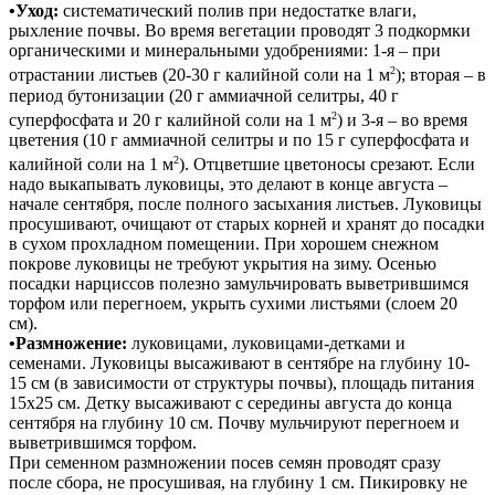
•Уход:
систематический полив при недостатке влаги,
рыхление почвы. Во время вегетации проводят 3 подкормки
органическими и минеральными удобрениями: 1-я – при
2
отрастании листьев (20-30 г калийной соли на 1 м
); вторая – в
период бутонизации (20 г аммиачной селитры, 40 г
2
суперфосфата и 20 г калийной соли на 1 м
) и 3-я – во время
цветения (10 г аммиачной селитры и по 15 г суперфосфата и
2
калийной соли на 1 м
). Отцветшие цветоносы срезают. Если
надо выкапывать луковицы, это делают в конце августа –
начале сентября, после полного засыхания листьев. Луковицы
просушивают, очищают от старых корней и хранят до посадки
в сухом прохладном помещении. При хорошем снежном
покрове луковицы не требуют укрытия на зиму. Осенью
посадки нарциссов полезно замульчировать выветрившимся
торфом или перегноем, укрыть сухими листьями (слоем 20
см).
•Размножение:
луковицами, луковицами-детками и
семенами. Луковицы высаживают в сентябре на глубину 10-
15 см (в зависимости от структуры почвы), площадь питания
15х25 см. Детку высаживают с середины августа до конца
сентября на глубину 10 см. Почву мульчируют перегноем и
выветрившимся торфом.
При семенном размножении посев семян проводят сразу
после сбора, не просушивая, на глубину 1 см. Пикировку не