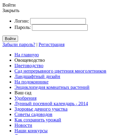
Войти
Закрыть
Логин:
Пароль:
Войти
Забыли пароль?
|
Регистрация
На главную
Овощеводство
Цветоводство
Сад непрерывного цветения многолетников
Ландшафтный дизайн
На подоконнике
Энциклопедия комнатных растений
Ваш сад
Удобрения
Лунный посевной календарь - 2014
Здоровье дачного участка
Советы садоводов
Как сохранить урожай
Новости
Наши конкурсы