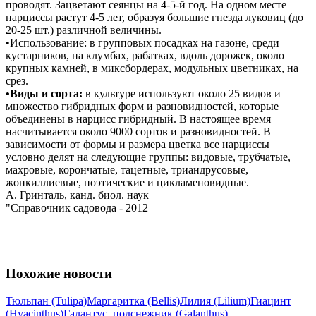
проводят. Зацветают сеянцы на 4-5-й год. На одном месте
нарциссы растут 4-5 лет, образуя большие гнезда луковиц (до
20-25 шт.) различной величины.
•Использование: в групповых посадках на газоне, среди
кустарников, на клумбах, рабатках, вдоль дорожек, около
крупных камней, в миксбордерах, модульных цветниках, на
срез.
•Виды и сорта:
в культуре используют около 25 видов и
множество гибридных форм и разновидностей, которые
объединены в нарцисс гибридный. В настоящее время
насчитывается около 9000 сортов и разновидностей. В
зависимости от формы и размера цветка все нарциссы
условно делят на следующие группы: видовые, трубчатые,
махровые, корончатые, тацетные, триандрусовые,
жонкиллиевые, поэтические и цикламеновидные.
А. Гринталь, канд. биол. наук
"Справочник садовода - 2012
Похожие новости
Тюльпан (Tulipa)
Маргаритка (Bellis)
Лилия (Lilium)
Гиацинт
(Hyacinthus)
Галантус, подснежник (Galanthus)