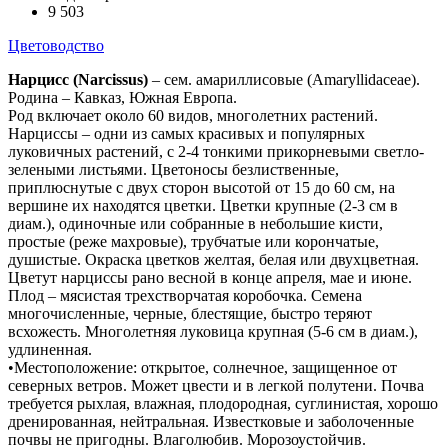
9 503
Цветоводство
Нарцисс (Narcissus)
– сем. амариллисовые (Amaryllidaceae).
Родина – Кавказ, Южная Европа.
Род включает около 60 видов, многолетних растений.
Нарциссы – одни из самых красивых и популярных
луковичных растений, с 2-4 тонкими прикорневыми светло-
зелеными листьями. Цветоносы безлиственные,
приплюснутые с двух сторон высотой от 15 до 60 см, на
вершине их находятся цветки. Цветки крупные (2-3 см в
диам.), одиночные или собранные в небольшие кисти,
простые (реже махровые), трубчатые или корончатые,
душистые. Окраска цветков желтая, белая или двухцветная.
Цветут нарциссы рано весной в конце апреля, мае и июне.
Плод – мясистая трехстворчатая коробочка. Семена
многочисленные, черные, блестящие, быстро теряют
всхожесть. Многолетняя луковица крупная (5-6 см в диам.),
удлиненная.
•Местоположение: открытое, солнечное, защищенное от
северных ветров. Может цвести и в легкой полутени. Почва
требуется рыхлая, влажная, плодородная, суглинистая, хорошо
дренированная, нейтральная. Известковые и заболоченные
почвы не пригодны. Влаголюбив. Морозоустойчив.