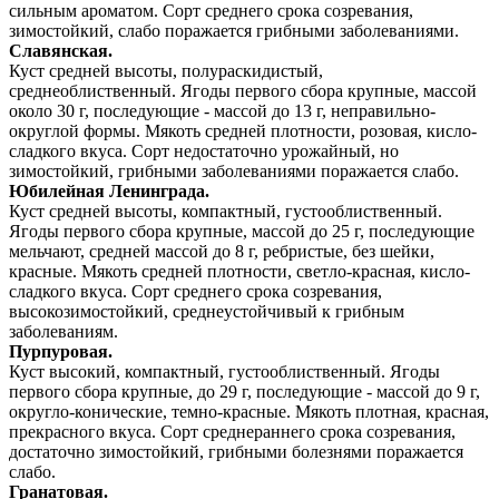
сильным ароматом. Сорт среднего срока созревания,
зимостойкий, слабо поражается грибными заболеваниями.
Славянская.
Куст средней высоты, полураскидистый,
среднеоблиственный. Ягоды первого сбора крупные, массой
около 30 г, последующие - массой до 13 г, неправильно-
округлой формы. Мякоть средней плотности, розовая, кисло-
сладкого вкуса. Сорт недостаточно урожайный, но
зимостойкий, грибными заболеваниями поражается слабо.
Юбилейная Ленинграда.
Куст средней высоты, компактный, густооблиственный.
Ягоды первого сбора крупные, массой до 25 г, последующие
мельчают, средней массой до 8 г, ребристые, без шейки,
красные. Мякоть средней плотности, светло-красная, кисло-
сладкого вкуса. Сорт среднего срока созревания,
высокозимостойкий, среднеустойчивый к грибным
заболеваниям.
Пурпуровая.
Куст высокий, компактный, густооблиственный. Ягоды
первого сбора крупные, до 29 г, последующие - массой до 9 г,
округло-конические, темно-красные. Мякоть плотная, красная,
прекрасного вкуса. Сорт среднераннего срока созревания,
достаточно зимостойкий, грибными болезнями поражается
слабо.
Гранатовая.