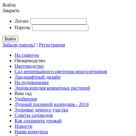
Войти
Закрыть
Логин:
Пароль:
Войти
Забыли пароль?
|
Регистрация
На главную
Овощеводство
Цветоводство
Сад непрерывного цветения многолетников
Ландшафтный дизайн
На подоконнике
Энциклопедия комнатных растений
Ваш сад
Удобрения
Лунный посевной календарь - 2014
Здоровье дачного участка
Советы садоводов
Как сохранить урожай
Новости
Наши конкурсы