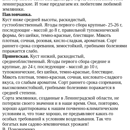
ленинградские. И тоже предлагаем их любителям любимой
земляники.
Павловчанка.
Куст ниже средней высоты, раскидистый,
густооблиственный. Ягоды первого сбора крупные- 25-26 г,
последующие - массой до 8 г, правильной тупоконической
формы, без шейки, темно-красные, блестящие. Мякоть
плотная, сочная, розовая, кисло-сладкая, ароматная. Сорт
раннего срока созревания, зимостойкий, грибными болезнями
поражается слабо.
Приневская.
Куст низкий, раскидистый,
среднеоблиственный. Ягоды первого сбора средние и
крупные, до 24 г, последующие - массой до 10 г,
тупоконические, без шейки, темно-красные, блестящие.
Мякоть плотная, темно-красная, сочная, кисловато-сладкого
вкуса, со слабым ароматом. Сорт раннего срока созревания,
высокозимостойкий, грибными болезнями поражается в
средней степени.
Сорта земляники, созданные в Ленинградской области, не
потеряли своего значения и в наше время. Они, повторяю,
хорошо адаптированы к нашим почвенно-климатическим
условиям и, что тоже хорошо, не предъявляют каких-то
особых требований к условиям возделывания. Так что
богатых вам садово-земляничных урожаев!
В. Пономаренко,