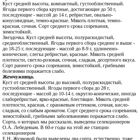
Куст средней высоты, компактный, густооблиственный.
Ягоды первого сбора крупные, достигающие до 50 г,
последующие - массой до 14 г, ребристые, овально-
конусовидные, темно-красные. Мякоть плотная, темно-
красная, сочная. Сорт среднего срока созревания,
зимостойкий.
Звездочка. Куст средней высоты, полураскидистый,
среднеоблиственный. Ягоды первого сбора средние и выше -
до 18-25 г, последующие - массой до 8-9 г, удлиненно-
конические, слегка ребристые, красные. Мякоть средней
плотности, светло-розовая, сочная, сладкая, десертного вкуса.
Сорт раннего срока созревания, зимостойкий, грибными
болезнями поражается слабо.
Жемчужница.
Куст от средней высоты до высокой, полураскидистый,
густооблиственный. Ягоды первого сбора до 28 г,
последующие - массой до 10-14 г, округло-конические, иногда
слаборебристые, ярко-красные, блестящие. Мякоть средней
плотности, красная, с оранжевым оттенком, сочная, кисло-
сладкая, со слабым ароматом. Сорт среднего срока созревания,
зимостойкий, грибными заболеваниями поражается слабо.
Сорта, о которых мы рассказали, выведены селекционером
О.А. Лебедевым. В 60-е годы на этой же станции
селекционером
Е.Н. Жучковой были выведены два сорта, естественно, тоже