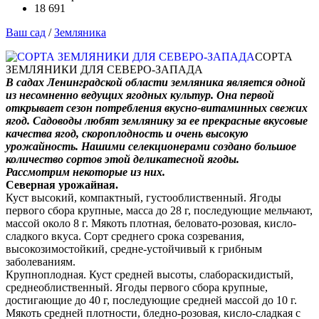
18 691
Ваш сад
/
Земляника
СОРТА
ЗЕМЛЯНИКИ ДЛЯ СЕВЕРО-ЗАПАДА
В садах Ленинградской области земляника является одной
из несомненно ведущих ягодных культур. Она первой
открывает сезон потребления вкусно-витаминных свежих
ягод. Садоводы любят землянику за ее прекрасные вкусовые
качества ягод, скороплодность и очень высокую
урожайность. Нашими селекционерами создано большое
количество сортов этой деликатесной ягоды.
Рассмотрим некоторые из них.
Северная урожайная.
Куст высокий, компактный, густооблиственный. Ягоды
первого сбора крупные, масса до 28 г, последующие мельчают,
массой около 8 г. Мякоть плотная, беловато-розовая, кисло-
сладкого вкуса. Сорт среднего срока созревания,
высокозимостойкий, средне-устойчивый к грибным
заболеваниям.
Крупноплодная. Куст средней высоты, слабораскидистый,
среднеоблиственный. Ягоды первого сбора крупные,
достигающие до 40 г, последующие средней массой до 10 г.
Мякоть средней плотности, бледно-розовая, кисло-сладкая с