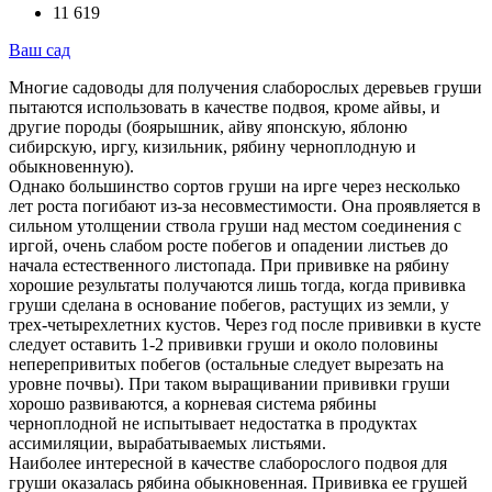
11 619
Ваш сад
Многие садоводы для получения слаборослых деревьев груши
пытаются использовать в качестве подвоя, кроме айвы, и
другие породы (боярышник, айву японскую, яблоню
сибирскую, иргу, кизильник, рябину черноплодную и
обыкновенную).
Однако большинство сортов груши на ирге через несколько
лет роста погибают из-за несовместимости. Она проявляется в
сильном утолщении ствола груши над местом соединения с
иргой, очень слабом росте побегов и опадении листьев до
начала естественного листопада. При прививке на рябину
хорошие результаты получаются лишь тогда, когда прививка
груши сделана в основание побегов, растущих из земли, у
трех-четырехлетних кустов. Через год после прививки в кусте
следует оставить 1-2 прививки груши и около половины
неперепривитых побегов (остальные следует вырезать на
уровне почвы). При таком выращивании прививки груши
хорошо развиваются, а корневая система рябины
черноплодной не испытывает недостатка в продуктах
ассимиляции, вырабатываемых листьями.
Наиболее интересной в качестве слаборослого подвоя для
груши оказалась рябина обыкновенная. Прививка ее грушей