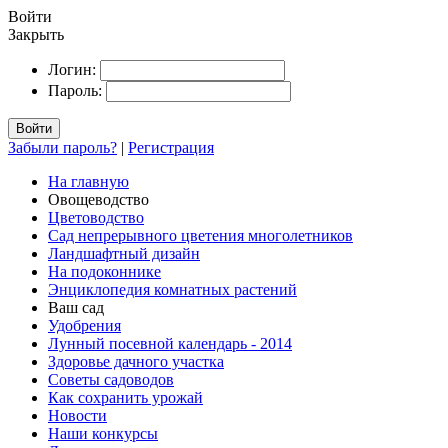
Войти
Закрыть
Логин:
Пароль:
Войти
Забыли пароль?
|
Регистрация
На главную
Овощеводство
Цветоводство
Сад непрерывного цветения многолетников
Ландшафтный дизайн
На подоконнике
Энциклопедия комнатных растений
Ваш сад
Удобрения
Лунный посевной календарь - 2014
Здоровье дачного участка
Советы садоводов
Как сохранить урожай
Новости
Наши конкурсы