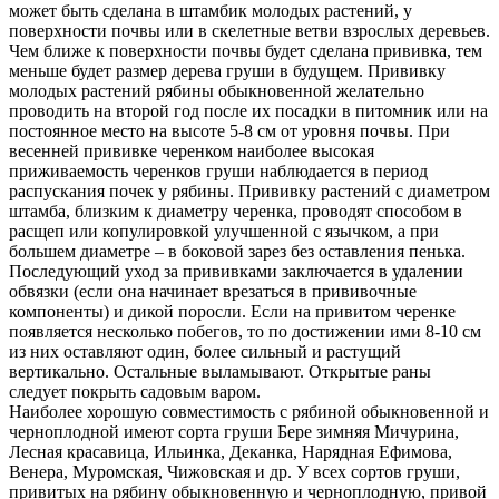
может быть сделана в штамбик молодых растений, у
поверхности почвы или в скелетные ветви взрослых деревьев.
Чем ближе к поверхности почвы будет сделана прививка, тем
меньше будет размер дерева груши в будущем. Прививку
молодых растений рябины обыкновенной желательно
проводить на второй год после их посадки в питомник или на
постоянное место на высоте 5-8 см от уровня почвы. При
весенней прививке черенком наиболее высокая
приживаемость черенков груши наблюдается в период
распускания почек у рябины. Прививку растений с диаметром
штамба, близким к диаметру черенка, проводят способом в
расщеп или копулировкой улучшенной с язычком, а при
большем диаметре – в боковой зарез без оставления пенька.
Последующий уход за прививками заключается в удалении
обвязки (если она начинает врезаться в прививочные
компоненты) и дикой поросли. Если на привитом черенке
появляется несколько побегов, то по достижении ими 8-10 см
из них оставляют один, более сильный и растущий
вертикально. Остальные выламывают. Открытые раны
следует покрыть садовым варом.
Наиболее хорошую совместимость с рябиной обыкновенной и
черноплодной имеют сорта груши Бере зимняя Мичурина,
Лесная красавица, Ильинка, Деканка, Нарядная Ефимова,
Венера, Муромская, Чижовская и др. У всех сортов груши,
привитых на рябину обыкновенную и черноплодную, привой