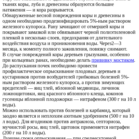
тканях коры, луба и древесины образуются большие
натяжения — и кора разрывается.
Обнаруженные весной повреждения коры и древесины в
одном необходимо продезинфицировать 5%-ным раствором
железного купороса. Рану зачищают от отмершей коры и
покрывают замазкой или обвязывают черной полиэтиленовой
пленкой в несколько слоев, предохраняя от длительного
воздействия воздуха и проникновения воды. Через2—3
месяца, к моменту полного заживления, повязку снимают.
В случае повреждений коры деревьев грызунами, особенно
при кольцевых ранах, необходимо делать
прививку мостиком
.
До распускания почек необходимо провести
профилактическое опрыскивание плодовых деревьев и
кустарников против возбудителей грибковых болезней 5%-
ным раствором железного купороса, а против зимующих
вредителей — яиц тлей, яблонной медяницы, личинок
ложнощитовки, яиц красного яблонного клеща, коконов
гусеницы яблонной плодожорки — нитрафеном (300 г на 10 л
воды).
Можно использовать против болезней и карбамид, который
заодно является и неплохим азотным удобрением (500 г на 10
л воды). Для ягодников против антракноза, септориоза,
мучнистой росы, яиц тлей, щитовок применяется нитрафен
(200 г на 10 л воды).
Лучшие сроки опрыскивания — при среднесуточной