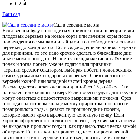
6 254
Ваш сад
Сад в середине марта
Если весной будут проводиться прививки или перепрививки
плодовых деревьев на новые сорта или лечение коры после
повреждения ее мышами и зайцами, то необходимо заготовить
черенки до конца марта. Если садовод еще не нарезал черенки
для прививки, то это надо срочно сделать в ближайшие дни,
иначе можно опоздать. Начнется сокодвижение и набухание
почек и тогда побеги уже не годятся для прививки.
Черенки срезают секатором, выбирая побеги плодоносящих,
самых урожайных и здоровых деревьев. Срезы делайте с
верхней южной или западной частей кроны дерева.
Рекомендуется срезать черенки длиной от 15 до 40 см. Это
наиболее подходящий размер. Если побеги будут длиннее, они
могут оказаться с недостаточно вызревшими почками. Срез
проводят на готовом кольце между приростом прошлого и
позапрошлого года. Срезают те прошлогодние побеги,
которые имеют ярко выраженную конечную почку. Если
хорошо оформленной почки нет, значит, верхняя часть побега
не вызрела в прошлом году, и, как правило, такая ветка зимой
обмерзает. Если на конце прошлогоднего прироста весной
висят листья или черешки от листьев, значит, ветка плохо