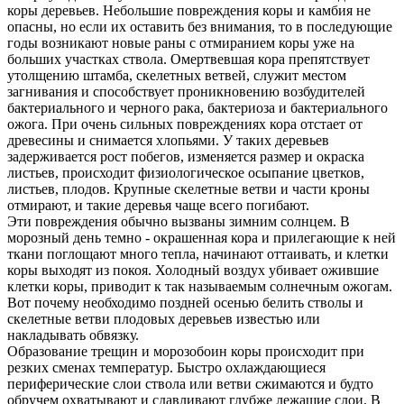
коры деревьев. Небольшие повреждения коры и камбия не
опасны, но если их оставить без внимания, то в последующие
годы возникают новые раны с отмиранием коры уже на
больших участках ствола. Омертвевшая кора препятствует
утолщению штамба, скелетных ветвей, служит местом
загнивания и способствует проникновению возбудителей
бактериального и черного рака, бактериоза и бактериального
ожога. При очень сильных повреждениях кора отстает от
древесины и снимается хлопьями. У таких деревьев
задерживается рост побегов, изменяется размер и окраска
листьев, происходит физиологическое осыпание цветков,
листьев, плодов. Крупные скелетные ветви и части кроны
отмирают, и такие деревья чаще всего погибают.
Эти повреждения обычно вызваны зимним солнцем. В
морозный день темно - окрашенная кора и прилегающие к ней
ткани поглощают много тепла, начинают оттаивать, и клетки
коры выходят из покоя. Холодный воздух убивает ожившие
клетки коры, приводит к так называемым солнечным ожогам.
Вот почему необходимо поздней осенью белить стволы и
скелетные ветви плодовых деревьев известью или
накладывать обвязку.
Образование трещин и морозобоин коры происходит при
резких сменах температур. Быстро охлаждающиеся
периферические слои ствола или ветви сжимаются и будто
обручем охватывают и сдавливают глубже лежащие слои. В