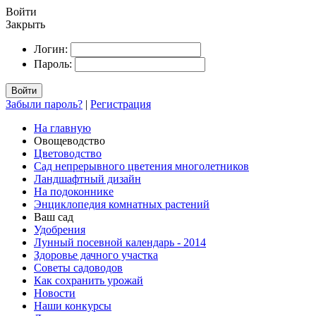
Войти
Закрыть
Логин:
Пароль:
Войти
Забыли пароль?
|
Регистрация
На главную
Овощеводство
Цветоводство
Сад непрерывного цветения многолетников
Ландшафтный дизайн
На подоконнике
Энциклопедия комнатных растений
Ваш сад
Удобрения
Лунный посевной календарь - 2014
Здоровье дачного участка
Советы садоводов
Как сохранить урожай
Новости
Наши конкурсы