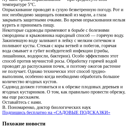
температуре 5°С.
Опрыскивание проводят в сухую безветренную погоду. Рот и
нос необходимо защищать повязкой из марли, а глаза
закрывать защитными очками. Во время опрыскивания нельзя
курить и принимать пищу.
Некоторые садоводы применяют в борьбе с болезнями
смородины и крыжовника народный способ — горячую воду.
Закипевшую воду заливают в лейку с мелким ситечком и
поливают кусты. Стекая с коры ветвей и побегов, горячая
вода смывает и губит возбудителей инфекции (грибы,
лишайники, водоросли, бактерии). Особо эффективен этот
способ против мучнистой росы. Обработку горячей водой
проводят до распускания почек, и поэтому ожогов растение
не получает. Однако технически этот способ трудно-
выполним, особенно когда необходимо обработать большое
количество ягодных кустов.
Садовод должен готовиться и к обрезке плодовых деревьев и
ягодных кустарников. О том, как правильно провести обрезку,
мы еще расскажем.
Оставайтесь с нами.
В. Пономаренко, доктор биологических наук
Подпишись бесплатно на «САДОВЫЕ ПОДСКАЗКИ»
Похожие новости