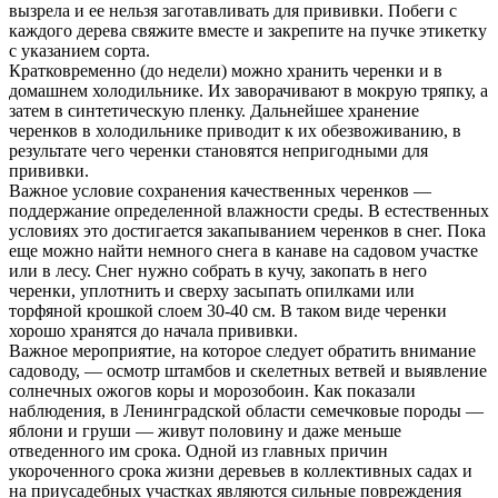
вызрела и ее нельзя заготавливать для прививки. Побеги с
каждого дерева свяжите вместе и закрепите на пучке этикетку
с указанием сорта.
Кратковременно (до недели) можно хранить черенки и в
домашнем холодильнике. Их заворачивают в мокрую тряпку, а
затем в синтетическую пленку. Дальнейшее хранение
черенков в холодильнике приводит к их обезвоживанию, в
результате чего черенки становятся непригодными для
прививки.
Важное условие сохранения качественных черенков —
поддержание определенной влажности среды. В естественных
условиях это достигается закапыванием черенков в снег. Пока
еще можно найти немного снега в канаве на садовом участке
или в лесу. Снег нужно собрать в кучу, закопать в него
черенки, уплотнить и сверху засыпать опилками или
торфяной крошкой слоем 30-40 см. В таком виде черенки
хорошо хранятся до начала прививки.
Важное мероприятие, на которое следует обратить внимание
садоводу, — осмотр штамбов и скелетных ветвей и выявление
солнечных ожогов коры и морозобоин. Как показали
наблюдения, в Ленинградской области семечковые породы —
яблони и груши — живут половину и даже меньше
отведенного им срока. Одной из главных причин
укороченного срока жизни деревьев в коллективных садах и
на приусадебных участках являются сильные повреждения