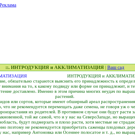
Реклама
::. ИНТРОДУКЦИЯ и АККЛИМАТИЗАЦИЯ
|
Ваш сад
ИНТРОДУКЦИЯ и АККЛИМАТИ
ие, обязательно стараются выяснить его принадлежность к определ
внимания на то, к какому подвиду или форме он принадлежит, и тем
астение доставлено. Именно в этом причина многих неудач по выр
растений.
видов или сортов, которые имеют обширный ареал распространения
, что не рекомендуется перемещать даже семена, не говоря уж о ч
произрастания их родителей. В противном случае они будут расти 
новенной, той же самой, что и у нас на Северо­Западе, но выраще
область, будут подмерзать и плохо расти, хотя местные не страда
но поэтому не рекомендуется приобретать саженцы плодовых дере
у нас, например Антоновка или Осеннее полосатое и т. д., но выраще