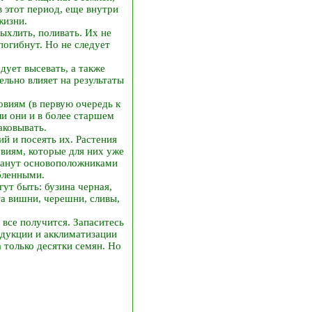
в этот период, еще внутри
жизни.
ыхлить, поливать. Их не
погибнут. Но не следует
дует высевать, а также
ельно влияет на результаты
овиям (в первую очередь к
ли они и в более старшем
аковывать.
й и посеять их. Растения
овиям, которые для них уже
станут основоположниками
бленными.
ут быть: бузина черная,
та вишни, черешни, сливы,
и все получится. Запаситесь
одукции и акклиматизации
 только десятки семян. Но