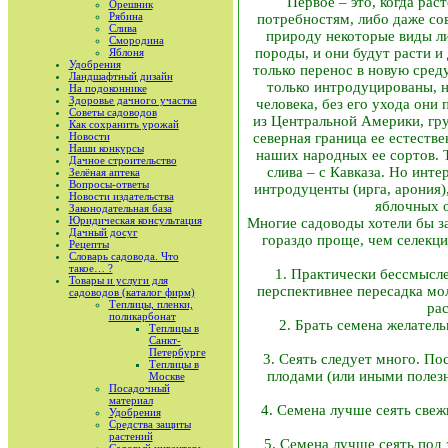
Первое – это, когда рас
Орешник
Рябина
потребностям, либо даже со
Слива
природу некоторые виды ли
Смородина
породы, и они будут расти и
Яблоня
Удобрения
только перенос в новую сре
Ландшафтный дизайн
только интродуцированы, 
На подоконнике
Здоровье дачного участка
человека, без его ухода они
Советы садоводов
из Центральной Америки, груш
Как сохранить урожай
Новости
северная граница ее естеств
Наши конкурсы
наших народных ее сортов. 
Дачное строительство
слива – с Кавказа. Но инт
Зелёная аптека
Вопросы-ответы
интродуценты (ирга, арония)
Новости издательства
яблочных о
Законодательная база
Юридическая консультация
Многие садоводы хотели бы за
Дачный досуг
гораздо проще, чем селекци
Рецепты
Словарь садовода. Что
такое… ?
1. Практически бессмыслен
Товары и услуги для
перспективнее пересадка мо
садоводов (каталог фирм)
Теплицы, пленки,
рас
поликарбонат
2. Брать семена желатель
Теплицы в
Санкт-
Петербурге
3. Сеять следует много. По
Теплицы в
плодами (или иными полез
Москве
Посадочный
материал
4. Семена лучше сеять све
Удобрения
Средства защиты
растений
5. Семена лучше сеять под 