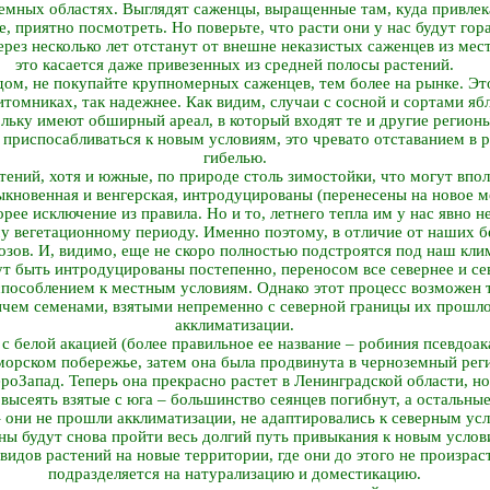
земных областях. Выглядят саженцы, выращенные там, куда привле
, приятно посмотреть. Но поверьте, что расти они у нас будут гор
рез несколько лет отстанут от внешне неказистых саженцев из ме
это касается даже привезенных из средней полосы растений.
дом, не покупайте крупномерных саженцев, тем более на рынке. Э
итомниках, так надежнее. Как видим, случаи с сосной и сортами я
ольку имеют обширный ареал, в который входят те и другие регион
приспосабливаться к новым условиям, это чревато отставанием в ро
гибелью.
ений, хотя и южные, по природе столь зимостойки, что могут вполн
ыкновенная и венгерская, интродуцированы (перенесены на новое м
орее исключение из правила. Но и то, летнего тепла им у нас явно н
у вегетационному периоду. Именно поэтому, в отличие от наших бе
озов. И, видимо, еще не скоро полностью подстроятся под наш кли
 быть интродуцированы постепенно, переносом все севернее и се
испособлением к местным условиям. Однако этот процесс возможен 
чем семенами, взятыми непременно с северной границы их прошло
акклиматизации.
с белой акацией (более правильное ее название – робиния псевдоак
орском побережье, затем она была продвинута в черноземный реги
еро­Запад. Теперь она прекрасно растет в Ленинградской области, но
высеять взятые с юга – большинство сеянцев погибнут, а остальны
– они не прошли акклиматизации, не адаптировались к северным ус
жны будут снова пройти весь долгий путь привыкания к новым услов
 видов растений на новые территории, где они до этого не произрас
подразделяется на натурализацию и доместикацию.