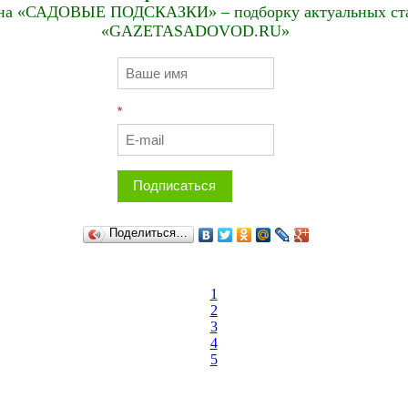
на «САДОВЫЕ ПОДСКАЗКИ» – подборку актуальных стат
«GAZETASADOVOD.RU»
*
Подписаться
Поделиться…
1
2
3
4
5