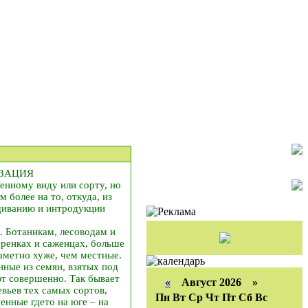
ЗАЦИЯ
енному виду или сорту, но
 более на то, откуда, из
ащиванию и интродукции
. Ботаникам, лесоводам и
еренках и саженцах, больше
заметно хуже, чем местные.
нные из семян, взятых под
ют совершенно. Так бывает
«
Август 2026 »
вьев тех самых сортов,
Пн
Вт
Ср
Чт
Пт
Сб
Вс
нные где­то на юге – на