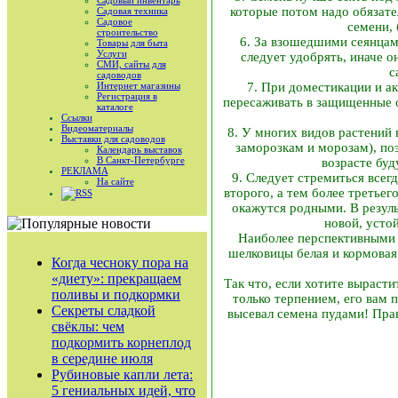
Садовый инвентарь
которые потом надо обязател
Садовая техника
Садовое
семени,
строительство
6. За взошедшими сеянцам
Товары для быта
Услуги
следует удобрять, иначе о
СМИ, сайты для
с
садоводов
Интернет магазины
7. При доместикации и ак
Регистрация в
пересаживать в защищенные о
каталоге
Ссылки
Видеоматериалы
8. У многих видов растений
Выставки для садоводов
заморозкам и морозам), поэ
Календарь выставок
В Санкт-Петербурге
возрасте буд
РЕКЛАМА
9. Следует стремиться всег
На сайте
второго, а тем более третье
RSS
окажутся родными. В резуль
новой, усто
Наиболее перспективными п
шелковицы белая и кормовая,
Когда чесноку пора на
«диету»: прекращаем
Так что, если хотите вырасти
поливы и подкормки
только терпением, его вам 
Секреты сладкой
высевал семена пудами! Прав
свёклы: чем
подкормить корнеплод
в середине июля
Рубиновые капли лета:
5 гениальных идей, что