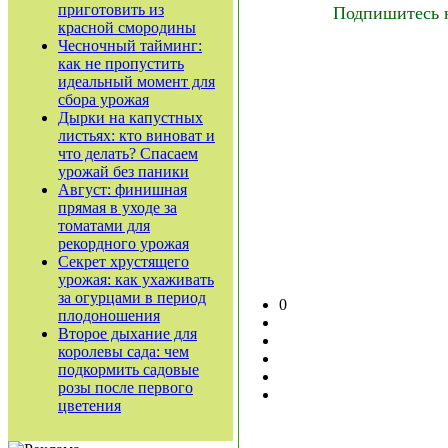
приготовить из
Подпишитесь 
красной смородины
Чесночный тайминг:
как не пропустить
идеальный момент для
сбора урожая
Дырки на капустных
листьях: кто виноват и
что делать? Спасаем
урожай без паники
Август: финишная
прямая в уходе за
томатами для
рекордного урожая
Секрет хрустящего
урожая: как ухаживать
за огурцами в период
0
плодоношения
Второе дыхание для
королевы сада: чем
подкормить садовые
розы после первого
цветения