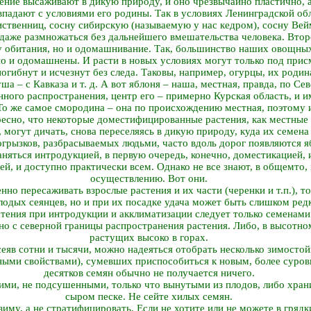
тение высаживают в дикую природу, и оно чрезвычайно пластично, а
впадают с условиями его родины. Так в условиях Ленинградской об
ственниц, сосну сибирскую (называемую у нас кедром), сосну Вей
 даже размножаться без дальнейшего вмешательства человека. Второе
ду обитания, но и одомашнивание. Так, большинство наших овощны
но и одомашнены. И расти в новых условиях могут только под при
 погибнут и исчезнут без следа. Таковы, например, огурцы, их роди
а – с Кавказа и т. д. А вот яблоня – наша, местная, правда, по Се
енного распространения, центр его – примерно Курская область, и 
То же самое смородина – она по происхождению местная, поэтому 
ересно, что некоторые доместифицированные растения, как местные 
, могут дичать, снова переселяясь в дикую природу, куда их семен
грызков, разбрасываемых людьми, часто вдоль дорог появляются я
няться интродукцией, в первую очередь, конечно, доместикацией, и
ей, и доступно практически всем. Однако не все знают, в общем­то,
осуществлению. Вот они.
но пересаживать взрослые растения и их части (черенки и т.п.), то
лодых сеянцев, но и при их посадке удача может быть слишком ред
тения при интродукции и акклиматизации следует только семенами
но с северной границы распространения растения. Либо, в высотном
растущих высоко в горах.
сеяв сотни и тысячи, можно надеяться отобрать несколько зимосто
ными свойствами), сумевших приспособиться к новым, более суров
десятков семян обычно не получается ничего.
жими, не подсушенными, только что вынутыми из плодов, либо хра
сыром песке. Не сейте хилых семян.
зиму, а не стратифицировать. Если не хотите или не можете в грядк