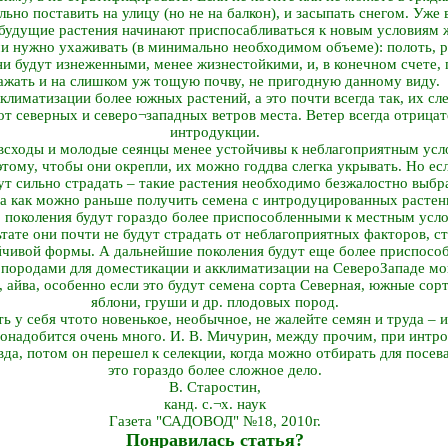
ьно поставить на улицу (но не на балкон), и засыпать снегом. Уже 
 будущие растения начинают приспосабливаться к новым условиям 
и нужно ухаживать (в минимально необходимом объеме): полоть, р
ни будут изнеженными, менее жизнестойкими, и, в конечном счете, 
ажать и на слишком уж тощую почву, не пригодную данному виду.
климатизации более южных растений, а это почти всегда так, их сле
т северных и северо¬западных ветров места. Ветер всегда отрицат
интродукции.
 всходы и молодые сеянцы менее устойчивы к неблагоприятным усл
тому, чтобы они окрепли, их можно год­два слегка укрывать. Но ес
ут сильно страдать – такие растения необходимо безжалостно выбр
да как можно раньше получить семена с интродуцированных растени
го поколения будут гораздо более приспособленными к местным усл
тате они почти не будут страдать от неблагоприятных факторов, 
йчивой формы. А дальнейшие поколения будут еще более приспосо
ородами для доместикации и акклиматизации на Северо­Западе мог
 айва, особенно если это будут семена сорта Северная, южные сор
яблони, груши и др. плодовых пород.
ть у себя что­то новенькое, необычное, не жалейте семян и труда – 
понадобится очень много. И. В. Мичурин, между прочим, при интр
да, потом он перешел к селекции, когда можно отбирать для посева
это гораздо более сложное дело.
В. Старостин,
канд. с.¬х. наук
Газета "САДОВОД" №18, 2010г.
Понравилась статья?