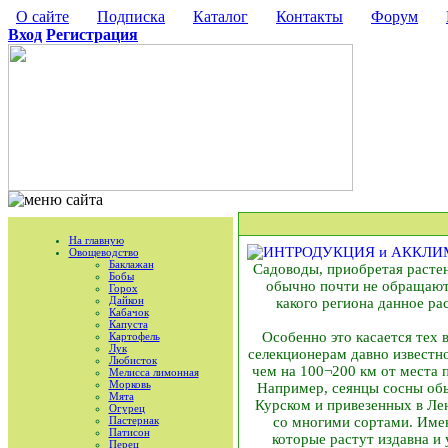
О сайте
Подписка
Каталог
Контакты
Форум
Вход
Регистрация
На главную
Овощеводство
Баклажан
Садоводы, приобретая растен
Бобы
обычно почти не обращают 
Горох
Дайкон
какого региона данное р
Кабачок
Капуста
Особенно это касается тех 
Картофель
Лук
селекционерам давно известно
Любисток
чем на 100¬200 км от места 
Мелисса лимонная
Морковь
Например, сеянцы сосны обык
Мята
Курском и привезенных в Лен
Огурец
Пастернак
со многими сортами. Имен
Патисон
которые растут издавна и 
Перец