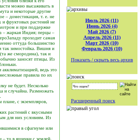
 условия близки к его
ласти можно высаживать в
мута и некоторые другие
 – доместикация, т. е. не
Июль 2026 (11)
х и фруктовых растений не
Июнь 2026 (4)
смотром и при поддержке
Май 2026 (7)
на – жаркая Индия; перцы –
Апрель 2026 (11)
веро­Западу проходит самая
Март 2026 (10)
именно оттуда большинство
и так зимостойка. Вишня и
Февраль 2026 (10)
(та же смородина), так и
а обычно заносят птицы. Из
Показать / скрыть весь архив
блоньки.
 акклиматизацией, ведь это
 несложные правила по их
лку не будет. Несколько
ка и случайна. Размножать
.
Расширенный поиск
 плане, с экземпляров,
йких растений с вкусными
ым для них условиям. Из
нившимися в сфагнуме или
и – то в ящички с землей,