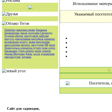
Использование материа
Уважаемый посетител
Gladiolus
анютины глазки
баклажан
биокомплекс
виола
георгины
Гладиолус
Годеция
иберис
инструмент
кабачки
капуста декоративная
картофель
клематис
колокольчик
крокус
лилия
маргаритка
многолетник
нарцисс
настурция
НВ
пион
Помидоры в открытом грунте
розы
сорта
баклажана
супер-лопата
титан
томаты
фиалка Витрокка
флокс
хоста
хризантема
цветоводство
черенки
::
Посетители, 
Сайт для садоводов,