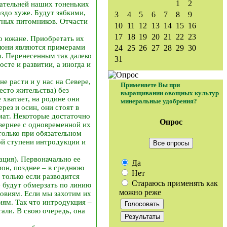
1
2
кательней наших тоненьких
аздо хуже. Будут зябкими,
3
4
5
6
7
8
9
стных питомников. Отчасти
10
11
12
13
14
15
16
17
18
19
20
21
22
23
то южане. Приобретать их
блони являются примерами
24
25
26
27
28
29
30
ы. Перенесенным так далеко
31
сте и развитии, а иногда и
е расти и у нас на Севере,
Применяете Вы при
есто жительства) без
выращивании овощных культур
е хватает, на родине они
минеральные удобрения?
рез и осин, они стоят в
мат. Некоторые достаточно
Опрос
вернее с одновременной их
только при обязательном
й ступени интродукции и
Все опросы
ация). Первоначально ее
Да
он, позднее – в среднюю
Нет
 только если разводится
Стараюсь применять как
е будут обмерзать по линию
можно реже
ловиям. Если мы захотим их
иям. Так что интродукция –
тали. В свою очередь, она