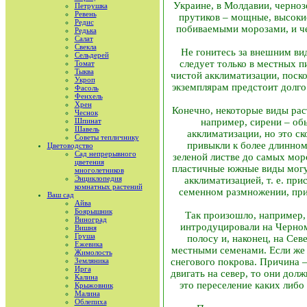
Украине, в Молдавии, черно
Петрушка
Ревень
прутиков – мощные, высокие
Редис
побиваемыми морозами, и че
Редька
Салат
Свекла
Не гонитесь за внешним ви
Сельдерей
следует только в местных п
Томат
Тыква
чистой акклиматизации, поск
Укроп
экземплярам предстоит долго 
Фасоль
Фенхель
Хрен
Конечно, некоторые виды раст
Чеснок
Шпинат
например, сирени – об
Шавель
акклиматизации, но это ск
Советы тепличнику
привыкли к более длинном
Цветоводство
Сад непрерывного
зеленой листве до самых мор
цветения
пластичные южные виды могут
многолетников
Энциклопедия
акклиматизацией, т. е. пр
комнатных растений
семенном размножении, при
Ваш сад
Айва
Боярышник
Так произошло, например, 
Виноград
интродуцировали на Черном
Вишня
Груша
полосу и, наконец, на Сев
Ежевика
местными семенами. Если же 
Жимолость
Земляника
снегового покрова. Причина 
Ирга
двигать на север, то они дол
Калина
это переселение каких либо
Крыжовник
Малина
Облепиха