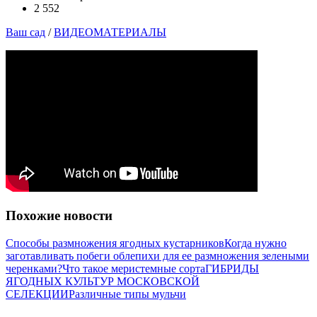
2 552
Ваш сад
/
ВИДЕОМАТЕРИАЛЫ
Похожие новости
Способы размножения ягодных кустарников
Когда нужно
заготавливать побеги облепихи для ее размножения зелеными
черенками?
Что такое меристемные сорта
ГИБРИДЫ
ЯГОДНЫХ КУЛЬТУР МОСКОВСКОЙ
СЕЛЕКЦИИ
Различные типы мульчи