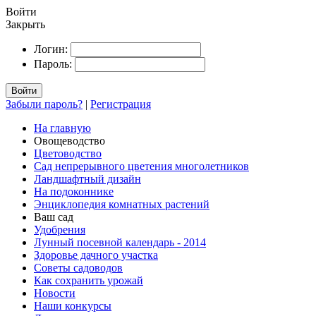
Войти
Закрыть
Логин:
Пароль:
Войти
Забыли пароль?
|
Регистрация
На главную
Овощеводство
Цветоводство
Сад непрерывного цветения многолетников
Ландшафтный дизайн
На подоконнике
Энциклопедия комнатных растений
Ваш сад
Удобрения
Лунный посевной календарь - 2014
Здоровье дачного участка
Советы садоводов
Как сохранить урожай
Новости
Наши конкурсы