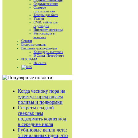
Садовый инвентарь
Садовая техника
Садовое
строительство
Товары для быта
Услуги
СМИ, сайты для
садоводов
Интернет магазины
Регистрация в
каталоге
Ссылки
Видеоматериалы
Выставки для садоводов
Календарь выставок
В Санкт-Петербурге
РЕКЛАМА
На сайте
RSS
Когда чесноку пора на
«диету»: прекращаем
поливы и подкормки
Секреты сладкой
свёклы: чем
подкормить корнеплод
в середине июля
Рубиновые капли лета:
5 гениальных идей, что