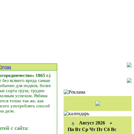
Груша
родничество» 1865 г.)
 без всякого вреда самые
 обычно для подвоя, более
ые сорта груш, трудно
полным успехом. Рябина
тся точно так же, как
сего употреблять способ
а деле.
«
Август 2026 »
ей с сайта:
Пн
Вт
Ср
Чт
Пт
Сб
Вс