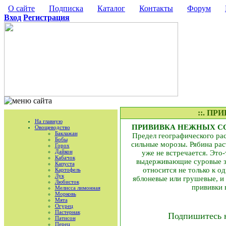
О сайте
Подписка
Каталог
Контакты
Форум
Вход
Регистрация
::. П
На главную
ПРИВИВКА НЕЖНЫХ СОРТОВ
Овощеводство
Баклажан
Предел географического рас
Бобы
сильные морозы. Рябина рас
Горох
Дайкон
уже не встречается. Это
Кабачок
выдерживающие суровые зи
Капуста
относится не только к о
Картофель
Лук
яблоневые или грушевые, и
Любисток
прививки 
Мелисса лимонная
Морковь
Мята
Огурец
Пастернак
Подпишитесь 
Патисон
Перец