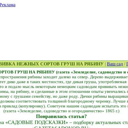
Реклама
РИВИВКА НЕЖНЫХ СОРТОВ ГРУШ НА РЯБИНУ
|
Ваш сад
/
 ГРУШ НА РЯБИНУ (газета «Земледелие, садоводство и ого
пространения рябины заходит далеко на север. Дерево выдерживает
тет дико даже в таких местностях, где дикая груша, употребляемая
-то и подало мысль некоторым немецким садоводам прививать нежн
мы, на рябину, и сделанные в этом отношении опыты увенчались 
дному с грушами семейству, но даже роду. Дички рябины выращиваю
 должны соответствовать толщиной благородному черенку. Лучше в
в приклад (копулировку). Советуем нашим садоводам испытать это н
(газета «Земледелие, садоводство и огородничество» 1865 г.)
Понравилась статья?
на «САДОВЫЕ ПОДСКАЗКИ» – подборку актуальных стат