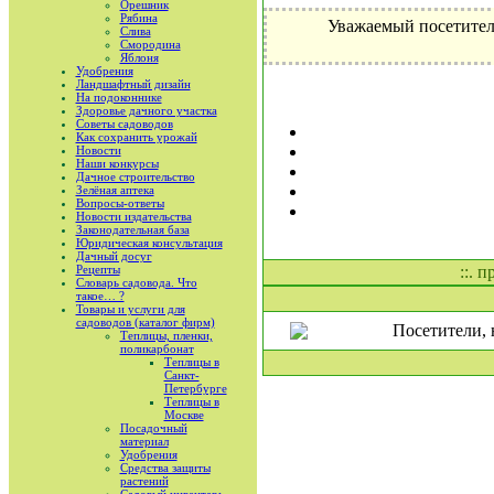
Орешник
Рябина
Уважаемый посетител
Слива
Смородина
Яблоня
Удобрения
Ландшафтный дизайн
На подоконнике
Здоровье дачного участка
Советы садоводов
Как сохранить урожай
Новости
Наши конкурсы
Дачное строительство
Зелёная аптека
Вопросы-ответы
Новости издательства
Законодательная база
Юридическая консультация
Дачный досуг
Рецепты
::. 
Словарь садовода. Что
такое… ?
Товары и услуги для
садоводов (каталог фирм)
Посетители, 
Теплицы, пленки,
поликарбонат
Теплицы в
Санкт-
Петербурге
Теплицы в
Москве
Посадочный
материал
Удобрения
Средства защиты
растений