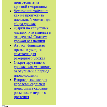
приготовить из
красной смородины
Чесночный тайминг:
как не пропустить
идеальный момент для
сбора урожая
Дырки на капустных
листьях: кто виноват и
что делать? Спасаем
урожай без паники
Август: финишная
прямая в уходе за
томатами для
рекордного урожая
Секрет хрустящего
урожая: как ухаживать
за огурцами в период
плодоношения
Второе дыхание для
королевы сада: чем
подкормить садовые
розы после первого
цветения