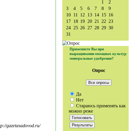
1
2
3
4
5
6
7
8
9
10
11
12
13
14
15
16
17
18
19
20
21
22
23
24
25
26
27
28
29
30
31
Применяете Вы при
выращивании овощных культур
минеральные удобрения?
Опрос
Все опросы
Да
Нет
Стараюсь применять как
можно реже
//gazetasadovod.ru/