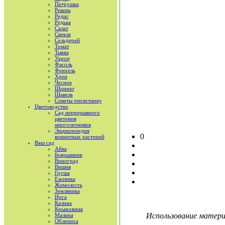
Петрушка
Ревень
Редис
Редька
Салат
Свекла
Сельдерей
Томат
Тыква
Укроп
Фасоль
Фенхель
Хрен
Чеснок
Шпинат
Шавель
Советы тепличнику
Цветоводство
Сад непрерывного
цветения
многолетников
Энциклопедия
0
комнатных растений
Ваш сад
Айва
Боярышник
Виноград
Вишня
Груша
Ежевика
Жимолость
Земляника
Ирга
Калина
Крыжовник
Использование материа
Малина
Облепиха