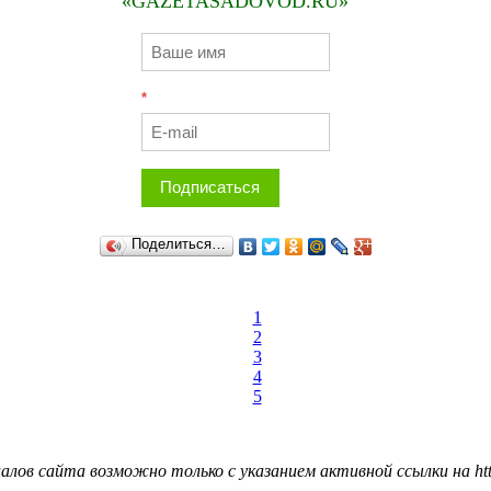
«GAZETASADOVOD.RU»
*
Подписаться
Поделиться…
1
2
3
4
5
лов сайта возможно только с указанием активной ссылки на http: