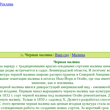
Реклама
::. Черная малина
|
Ваш сад
/
Малина
Черная малина
ды наряду с традиционными красно-плодными сортами малины нач
ще редко встречается в садах Ленинградской области, И поэтому в
льтура черной малины широко распространена в Северной Америке
льшие плантации малины в штатах Нью-Йорк и Огайо, где она имее
значение, как и земляника.
черной малины явился дикорастущий американский вид - ежевикооб
и ягодами. Первым начал выращивать черную малину как культурн
 в 1832 г. сорт черной малины под названием Огайо ремонтантная. 
рную малину. Только в 1850 г. садовод X. Дулиттл разработал спо
этого времени черная малина как ценная ягодная культура стала ш
 селекционная работа по созданию новых сортов. За короткий срок