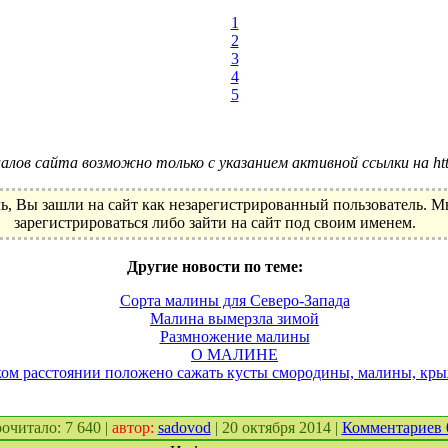
1
2
3
4
5
лов сайта возможно только с указанием активной ссылки на http:
ь, Вы зашли на сайт как незарегистрированный пользователь. 
зарегистрироваться либо зайти на сайт под своим именем.
Другие новости по теме:
Сорта малины для Северо-Запада
Малина вымерзла зимой
Размножение малины
О МАЛИНЕ
ком расстоянии положено сажать кусты смородины, малины, кр
прочитало: 7 640 |
автор:
sadovod
| 20 октября 2014 |
Комментариев