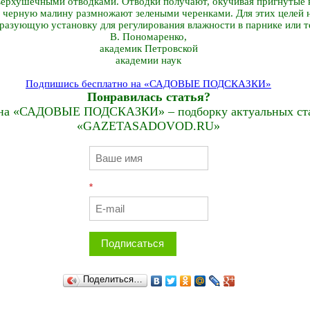
ерхушечными отводками. Отводки получают, окучивая пригнутые 
я черную малину размножают зелеными черенками. Для этих целей 
азующую установку для регулирования влажности в парнике или т
В. Пономаренко,
академик Петровской
академии наук
Подпишись бесплатно на «САДОВЫЕ ПОДСКАЗКИ»
Понравилась статья?
на «САДОВЫЕ ПОДСКАЗКИ» – подборку актуальных стат
«GAZETASADOVOD.RU»
*
Подписаться
Поделиться…