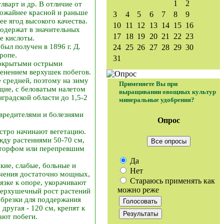
1
2
варт и др. В отличие от
рожайнее красной и раньше
3
4
5
6
7
8
9
е ягод высокого качества.
10
11
12
13
14
15
16
одержат в значительных
17
18
19
20
21
22
23
е кислоты.
ыл получен в 1896 г. Д.
24
25
26
27
28
29
30
ропе.
31
 покрытыми острыми
енением верхушек побегов.
 средней, поэтому на зиму
Применяете Вы при
ящие, с беловатым налетом
выращивании овощных культур
градской области до 1,5-2
минеральные удобрения?
 вредителями и болезнями
Опрос
ыстро начинают вегетацию.
жду растениями 50-70 см,
Все опросы
 торфом или перепревшим
Да
ие, слабые, больные и
Нет
лучения достаточно мощных,
Стараюсь применять как
язке к опоре, укорачивают
можно реже
 верхушечный рост растений
обрезки для поддержания
другая - 120 см, крепят к
ают побеги.