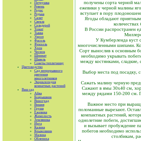
получены сорта черной мал
Петрушка
Ревень
ежевики у черной малины яго
Редис
вступает в пору плодоношени
Редька
Салат
Ягоды обладают приятным 
Свекла
количествах 
Сельдерей
В России распространен ед
Томат
Тыква
Миллеро
Укроп
У Кумберленда куст 
Фасоль
Фенхель
многочисленными шипами. Кор
Хрен
Сорт вынослив к основным бо
Чеснок
Шпинат
необходимо укрывать побеги
Шавель
между костянками, сладкие, 
Советы тепличнику
Цветоводство
Сад непрерывного
Выбор места под посадку, с
цветения
многолетников
Энциклопедия
Сажать малину черную предп
комнатных растений
Сажают в ямы 30x40 см, хо
Ваш сад
между рядами 150-200 см. 
Айва
Боярышник
Виноград
Важное место при выращи
Вишня
Груша
поломанные вырезают. Оставл
Ежевика
компактных растений, котор
Жимолость
Земляника
однолетние побеги, достигши
Ирга
и вызывает пробуждение п
Калина
побегов необходимо использ
Крыжовник
Малина
столбикам, ра
Облепиха