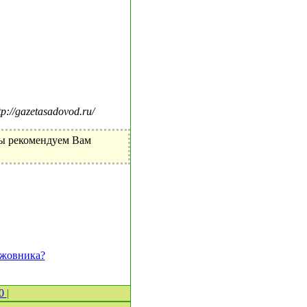
//gazetasadovod.ru/
Мы рекомендуем Вам
ыжовника?
 0
|