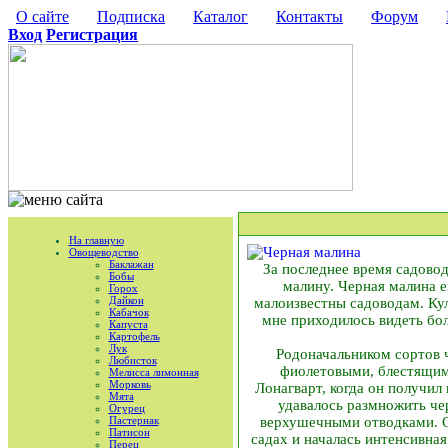
О сайте
Подписка
Каталог
Контакты
Форум
Вход
Регистрация
На главную
Овощеводство
Баклажан
За последнее время садово
Бобы
малину. Черная малина е
Горох
Дайкон
малоизвестны садоводам. Ку
Кабачок
мне приходилось видеть бо
Капуста
Картофель
Лук
Родоначальником сортов 
Любисток
фиолетовыми, блестящим
Мелисса лимонная
Морковь
Лонагварт, когда он получил
Мята
удавалось размножить че
Огурец
Пастернак
верхушечными отводками. С 
Патисон
садах и началась интенсивная
Перец