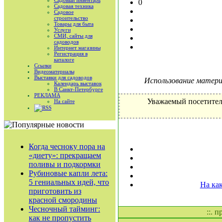
Садовый инвентарь
0
Садовая техника
Садовое
строительство
Товары для быта
Услуги
СМИ, сайты для
садоводов
Интернет магазины
Регистрация в
каталоге
Ссылки
Видеоматериалы
Выставки для садоводов
Использование материа
Календарь выставок
В Санкт-Петербурге
РЕКЛАМА
Уважаемый посетител
На сайте
RSS
Когда чесноку пора на
«диету»: прекращаем
поливы и подкормки
Рубиновые капли лета:
5 гениальных идей, что
На ка
приготовить из
красной смородины
Чесночный тайминг:
::. 
как не пропустить