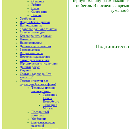
Черную малину размножают в
Орешник
Рябина
побегов. В последнее врем
Слива
туманообр
Смородина
Яблоня
Удобрения
Ландшафтный дизайн
На подоконнике
Здоровье дачного участка
Советы садоводов
Как сохранить урожай
Новости
Наши конкурсы
Подпишитесь 
Дачное строительство
Зелёная аптека
Вопросы-ответы
Новости издательства
Законодательная база
Юридическая консультация
Дачный досуг
Рецепты
Словарь садовода. Что
такое… ?
Товары и услуги для
садоводов (каталог фирм)
Теплицы, пленки,
поликарбонат
Теплицы в
Санкт-
Петербурге
Теплицы в
Москве
Посадочный
материал
Удобрения
Средства защиты
растений