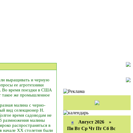
али выращивать и черную
опросы ее агротехники
. Во время поездки в США
т такое же промышленное
разная малина с черно-
ый вид селекционер Н.
Долгое время садоводам не
соб размножения малины
«
Август 2026 »
ироко распространяться в
Пн
Вт
Ср
Чт
Пт
Сб
Вс
 в начале XX столетия были