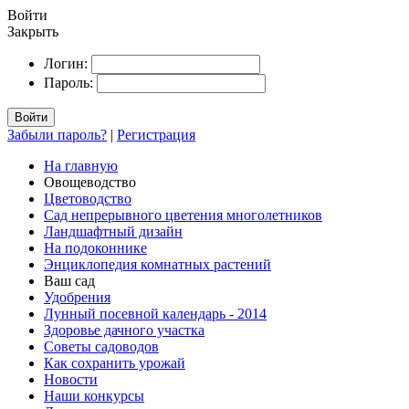
Войти
Закрыть
Логин:
Пароль:
Войти
Забыли пароль?
|
Регистрация
На главную
Овощеводство
Цветоводство
Сад непрерывного цветения многолетников
Ландшафтный дизайн
На подоконнике
Энциклопедия комнатных растений
Ваш сад
Удобрения
Лунный посевной календарь - 2014
Здоровье дачного участка
Советы садоводов
Как сохранить урожай
Новости
Наши конкурсы