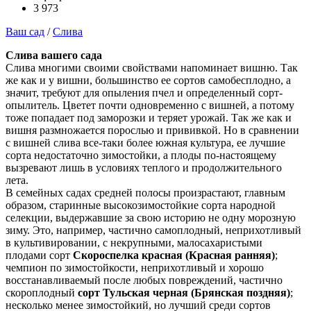
3 973
Ваш сад
/
Слива
Слива вашего сада
Слива многими своими свойствами напоминает вишню. Так
же как и у вишни, большинство ее сортов самобесплодно, а
значит, требуют для опыления пчел и определенный сорт-
опылитель. Цветет почти одновременно с вишней, а потому
тоже попадает под заморозки и теряет урожай. Так же как и
вишня размножается порослью и прививкой. Но в сравнении
с вишней слива все-таки более южная культура, ее лучшие
сорта недостаточно зимостойки, а плоды по-настоящему
вызревают лишь в условиях теплого и продолжительного
лета.
В семейных садах средней полосы произрастают, главным
образом, старинные высокозимостойкие сорта народной
селекции, выдержавшие за свою историю не одну морозную
зиму. Это, например, частично самоплодный, неприхотливый
в культивировании, с некрупными, малосахаристыми
плодами сорт
Скороспелка красная (Красная ранняя)
;
чемпион по зимостойкости, неприхотливый и хорошо
восстанавливаемый после любых повреждений, частично
скороплодный
сорт Тульская черная (Брянская поздняя)
;
несколько менее зимостойкий, но лучший среди сортов