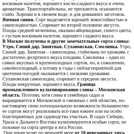
восковым налетом, хорошего кисло-сладкого вкуса и очень
ароматные. Транспортабельны, не трескаются, осыпаются
слабо. Хороши и в свежем виде, и для домашних заготовок.
Яичная синяя.
Сорт выделяется хорошей зимостойкостью и
самоплодностью. Созревает во второй половине августа.
Плоды средней величины, овально-яйцевидные, синего цвета,
с густым восковым налетом, хорошего сладкого вкуса.
В Москве получены и другие замечательные сорта сливы:
Утро, Синий дар, Занятная, Сухановская, Смолинка.
Утро,
Синий дар, Занятная – самоплодны, стабильны по урожаям, с
достаточно десертного вкуса плодами. Смолинка – один из
самых вкусных и крупноплодных сортов, но, к сожалению,
самобесплодный, а потому в годы с неблагоприятной для
цветения погодой оказывается с низкими урожаями.
Сухановская самоплодна, созревает в середине августа.
Плоды некрупные, хорошего вкуса.
Граница
промышленного культивирования сливы – Московская
область.
Поэтому, хотя слива в семейных садах и
выращивается в Московской и смежных с ней областях, по-
настоящему свою потенциальную возможность большинство
ее сортов могут реализовать все-таки южнее или на особо
благоприятных для садоводства участках. В садах Сибири,
Урала и Дальнего Востока культивируются особые сорта, не
похожие на сорта центра и юга России.
Они происходят по меньшей мере
от 10 неведанных здесь