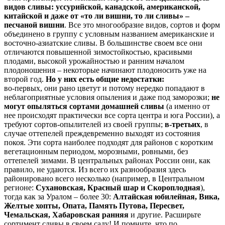
видов сливы: уссурийской, канадской, американской,
китайской и даже от «то ли вишни, то ли сливы» –
песчаной вишни
. Все это многообразие видов, сортов и форм
объединено в группу с условным названием американские и
восточно-азиатские сливы. В большинстве своем все они
отличаются повышенной зимостойкостью, красивыми
плодами, высокой урожайностью и ранним началом
плодоношения – некоторые начинают плодоносить уже на
второй год.
Но у них есть общие недостатки:
во-первых, они рано цветут и потому нередко попадают в
неблагоприятные условия опыления и даже под заморозки;
не
могут опыляться сортами домашней сливы
(а именно от
нее происходят практически все сорта центра и юга России), а
требуют сортов-опылителей из своей группы;
в-третьих
, в
случае оттепелей преждевременно выходят из состояния
покоя. Эти сорта наиболее подходят для районов с коротким
вегетационным периодом, морозными, ровными, без
оттепелей зимами. В центральных районах России они, как
правило, не удаются. Из всего их разнообразия здесь
районировано всего несколько (например, в Центральном
регионе:
Сухановская, Красный шар и Скороплодная
),
тогда как за Уралом – более 30:
Алтайская юбилейная, Вика,
Желтые хопты, Опата, Память Путова, Пересвет,
Чемальская, Хабаровская ранняя
и другие. Расширьте
сортимент сливы в своем саду! И помните, что по