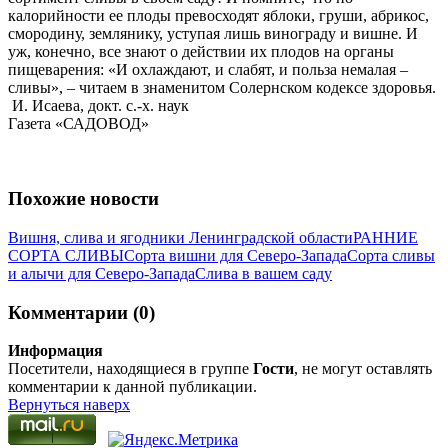
калорийности ее плоды превосходят яблоки, груши, абрикос,
смородину, землянику, уступая лишь винограду и вишне. И
уж, конечно, все знают о действии их плодов на органы
пищеварения: «И охлаждают, и слабят, и польза немалая –
сливы», – читаем в знаменитом Солернском кодексе здоровья.
И. Исаева, докт. с.-х. наук
Газета «САДОВОД»
Похожие новости
Вишня, слива и ягодники Ленинградской области
РАННИЕ
СОРТА СЛИВЫ
Сорта вишни для Северо-Запада
Сорта сливы
и алычи для Северо-Запада
Слива в вашем саду
Комментарии (0)
Информация
Посетители, находящиеся в группе
Гости
, не могут оставлять
комментарии к данной публикации.
Вернуться наверх