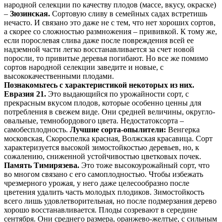
народной селекции по качеству плодов (массе, вкусу, окраске)
–
Зюзинская.
Сортовую сливу в семейных садах встретишь
нечасто. И связано это даже не с тем, что нет хороших сортов,
а скорее со сложностью размножения – прививкой. К тому же,
если порослевая слива даже после повреждения всей ее
надземной части легко восстанавливается за счет новой
поросли, то привитые деревья погибают. Но все же помимо
сортов народной селекции заведите и новые, с
высококачественными плодами.
Познакомьтесь с характеристикой некоторых из них.
Евразия 21.
Это выдающийся по урожайности сорт, с
прекрасным вкусом плодов, которые особенно ценны для
потребления в свежем виде. Они средней величины, округло-
овальные, темнобордового цвета. Недостатоксорта –
самобесплодность.
Лучшие сорта-опылители:
Венгерка
московская, Скороспелка красная, Волжская красавица. Сорт
характеризуется высокой зимостойкостью деревьев, но, к
сожалению, сниженной устойчивостью цветковых почек.
Память Тимирязева.
Это тоже высокоурожайный сорт, что
во многом связано с его самоплодностью. Чтобы избежать
чрезмерного урожая, у него даже целесообразно после
цветения удалить часть молодых плодиков. Зимостойкость
всего лишь удовлетворительная, но после подмерзания дерево
хорошо восстанавливается. Плоды созревают в середине
сентября. Они среднего размера, оранжево-желтые, с сильным