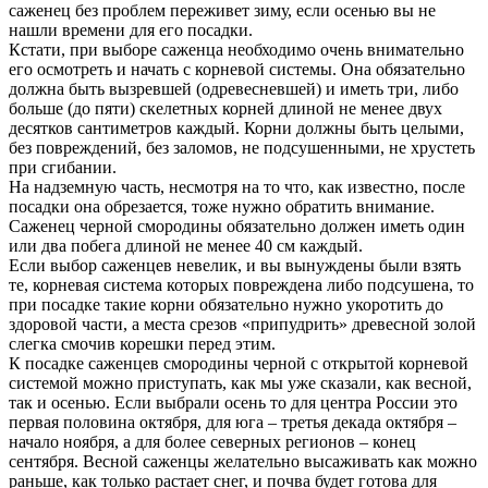
саженец без проблем переживет зиму, если осенью вы не
нашли времени для его посадки.
Кстати, при выборе саженца необходимо очень внимательно
его осмотреть и начать с корневой системы. Она обязательно
должна быть вызревшей (одревесневшей) и иметь три, либо
больше (до пяти) скелетных корней длиной не менее двух
десятков сантиметров каждый. Корни должны быть целыми,
без повреждений, без заломов, не подсушенными, не хрустеть
при сгибании.
На надземную часть, несмотря на то что, как известно, после
посадки она обрезается, тоже нужно обратить внимание.
Саженец черной смородины обязательно должен иметь один
или два побега длиной не менее 40 см каждый.
Если выбор саженцев невелик, и вы вынуждены были взять
те, корневая система которых повреждена либо подсушена, то
при посадке такие корни обязательно нужно укоротить до
здоровой части, а места срезов «припудрить» древесной золой
слегка смочив корешки перед этим.
К посадке саженцев смородины черной с открытой корневой
системой можно приступать, как мы уже сказали, как весной,
так и осенью. Если выбрали осень то для центра России это
первая половина октября, для юга – третья декада октября –
начало ноября, а для более северных регионов – конец
сентября. Весной саженцы желательно высаживать как можно
раньше, как только растает снег, и почва будет готова для