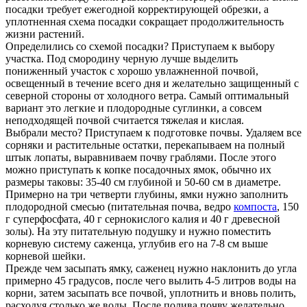
посадки требует ежегодной корректирующей обрезки, а
уплотненная схема посадки сокращает продолжительность
жизни растений.
Определились со схемой посадки? Приступаем к выбору
участка. Под смородину черную лучше выделить
пониженный участок с хорошо увлажненной почвой,
освещенный в течение всего дня и желательно защищенный с
северной стороны от холодного ветра. Самый оптимальный
вариант это легкие и плодородные суглинки, а совсем
неподходящей почвой считается тяжелая и кислая.
Выбрали место? Приступаем к подготовке почвы. Удаляем все
сорняки и растительные остатки, перекапываем на полный
штык лопаты, выравниваем почву граблями. После этого
можно приступать к копке посадочных ямок, обычно их
размеры таковы: 35-40 см глубиной и 50-60 см в диаметре.
Примерно на три четверти глубины, ямки нужно заполнить
плодородной смесью (питательная почва, ведро
компоста
, 150
г суперфосфата, 40 г сернокислого калия и 40 г древесной
золы). На эту питательную подушку и нужно поместить
корневую систему саженца, углубив его на 7-8 см выше
корневой шейки.
Прежде чем засыпать ямку, саженец нужно наклонить до угла
примерно 45 градусов, после чего вылить 4-5 литров воды на
корни, затем засыпать все почвой, уплотнить и вновь полить,
расходуя столько же воды. После полива почву желательно