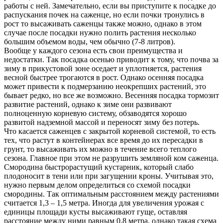
работы с ней. Замечательно, если вы приступите к посадке до
распускания почек на саженце, но если почки тронулись в
рост то высаживать саженцы также можно, однако в этом
случае после посадки нужно полить растения несколько
большим объемом воды, чем обычно (7-8 литров).
Вообще у каждого сезона есть свои преимущества и
недостатки. Так посадка осенью приводит к тому, что почва за
зиму в прикустовой зоне оседает и уплотняется, растения
весной быстрее трогаются в рост. Однако осенняя посадка
может привести к подмерзанию неокрепших растений, это
бывает редко, но все же возможно. Весенняя посадка тормозит
развитие растений, однако к зиме они развивают
полноценную корневую систему, обзаводятся хорошо
развитой надземной массой и переносят зиму без потерь.
Что касается саженцев с закрытой корневой системой, то есть
тех, что растут в контейнерах все время до их пересадки в
грунт, то высаживать их можно в течение всего теплого
сезона. Главное при этом не разрушить земляной ком саженца.
Смородина быстрорастущий кустарник, который слабо
плодоносит в тени или при загущении кроны. Учитывая это,
нужно первым делом определиться со схемой посадки
смородины. Так оптимальным расстоянием между растениями
считается 1,3 – 1,5 метра. Иногда для увеличения урожая с
единицы площади кусты высаживают гуще, оставляя
расстояние между ними равным 0,8 метра, однако такая схема