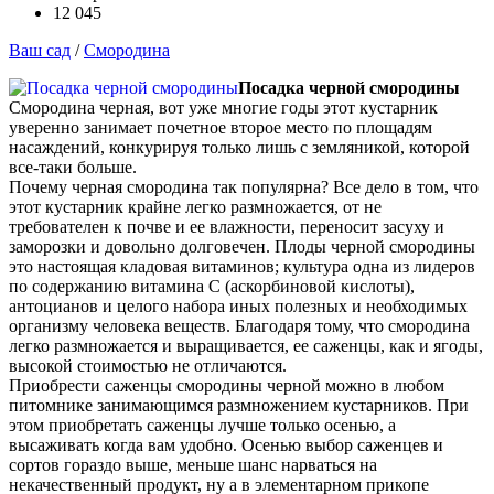
12 045
Ваш сад
/
Смородина
Посадка черной смородины
Смородина черная, вот уже многие годы этот кустарник
уверенно занимает почетное второе место по площадям
насаждений, конкурируя только лишь с земляникой, которой
все-таки больше.
Почему черная смородина так популярна? Все дело в том, что
этот кустарник крайне легко размножается, от не
требователен к почве и ее влажности, переносит засуху и
заморозки и довольно долговечен. Плоды черной смородины
это настоящая кладовая витаминов; культура одна из лидеров
по содержанию витамина С (аскорбиновой кислоты),
антоцианов и целого набора иных полезных и необходимых
организму человека веществ. Благодаря тому, что смородина
легко размножается и выращивается, ее саженцы, как и ягоды,
высокой стоимостью не отличаются.
Приобрести саженцы смородины черной можно в любом
питомнике занимающимся размножением кустарников. При
этом приобретать саженцы лучше только осенью, а
высаживать когда вам удобно. Осенью выбор саженцев и
сортов гораздо выше, меньше шанс нарваться на
некачественный продукт, ну а в элементарном прикопе