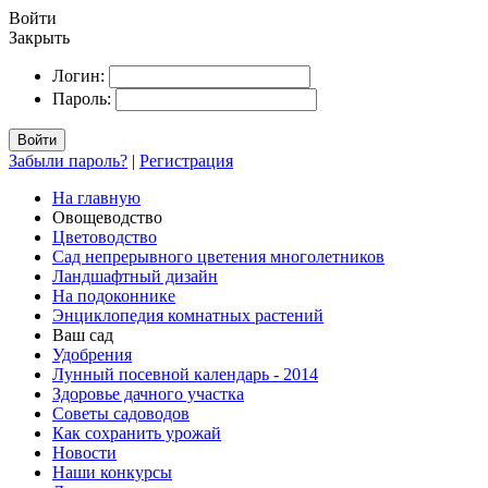
Войти
Закрыть
Логин:
Пароль:
Войти
Забыли пароль?
|
Регистрация
На главную
Овощеводство
Цветоводство
Сад непрерывного цветения многолетников
Ландшафтный дизайн
На подоконнике
Энциклопедия комнатных растений
Ваш сад
Удобрения
Лунный посевной календарь - 2014
Здоровье дачного участка
Советы садоводов
Как сохранить урожай
Новости
Наши конкурсы