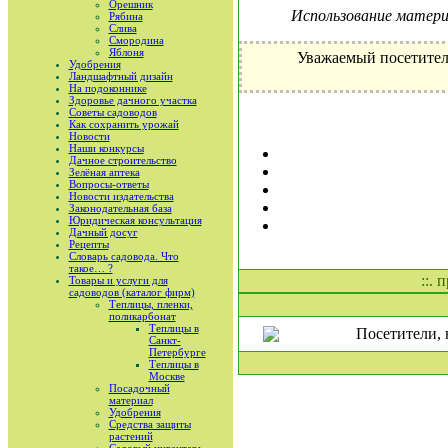
Орешник
Использование материа
Рябина
Слива
Смородина
Яблоня
Уважаемый посетител
Удобрения
Ландшафтный дизайн
На подоконнике
Здоровье дачного участка
Советы садоводов
Как сохранить урожай
Новости
Наши конкурсы
Дачное строительство
Зелёная аптека
Вопросы-ответы
Новости издательства
Законодательная база
Юридическая консультация
Дачный досуг
Рецепты
Словарь садовода. Что
такое… ?
::. 
Товары и услуги для
садоводов (каталог фирм)
Теплицы, пленки,
поликарбонат
Теплицы в
Посетители, 
Санкт-
Петербурге
Теплицы в
Москве
Посадочный
материал
Удобрения
Средства защиты
растений