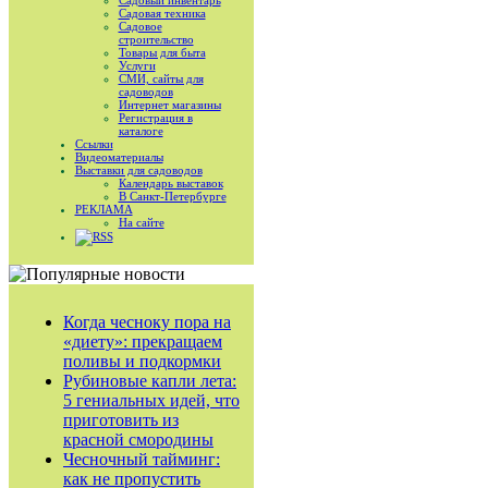
Садовый инвентарь
Садовая техника
Садовое
строительство
Товары для быта
Услуги
СМИ, сайты для
садоводов
Интернет магазины
Регистрация в
каталоге
Ссылки
Видеоматериалы
Выставки для садоводов
Календарь выставок
В Санкт-Петербурге
РЕКЛАМА
На сайте
RSS
Когда чесноку пора на
«диету»: прекращаем
поливы и подкормки
Рубиновые капли лета:
5 гениальных идей, что
приготовить из
красной смородины
Чесночный тайминг:
как не пропустить