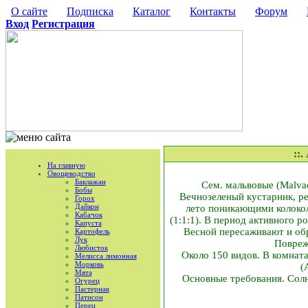
О сайте
Подписка
Каталог
Контакты
Форум
Вход
Регистрация
::
На главную
Овощеводство
Баклажан
Сем. мальвовые (Malva
Бобы
Вечнозеленый кустарник, р
Горох
Дайкон
лето поникающими колокол
Кабачок
(1:1:1). В период активного 
Капуста
Весной пересаживают и об
Картофель
Лук
Повреж
Любисток
Около 150 видов. В комна
Мелисса лимонная
Морковь
(
Мята
Основные требования. Солн
Огурец
Пастернак
Патисон
Перец