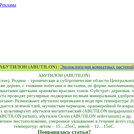
Реклама
. АБУТИЛОН (ABUTILON)
|
Энциклопедия комнатных растени
АБУТИЛОН (ABUTILON)
ceae). Родина – тропические и субтропические области Центральн
еже дерево, с тонкими побегами и листьями, по форме напоминающ
ьчатыми цветками оранжево-красных тонов. Субстрат: дерновая, л
роста проводят регулярные подкормки полным минеральным удобрение
резают. Размножают абутилон черенками в воде при температуре 
дается зеленой тлей, мучнистым червецом, оранжерейной белокры
тах культивируют абутилон мегапотамский (ABUTILON megapotamic
ABUTILON pictum), абутилон Селло (ABUTILON sellovianum) и др.
ечное местоположение, умеренное увлажнение в течение всего год
температур: летом – 15…25оС, зимой – 12…15оС.
Понравилась статья?