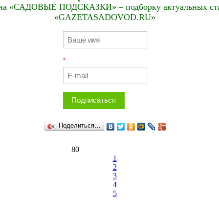
на «САДОВЫЕ ПОДСКАЗКИ» – подборку актуальных стат
«GAZETASADOVOD.RU»
*
Подписаться
Поделиться…
80
1
2
3
4
5