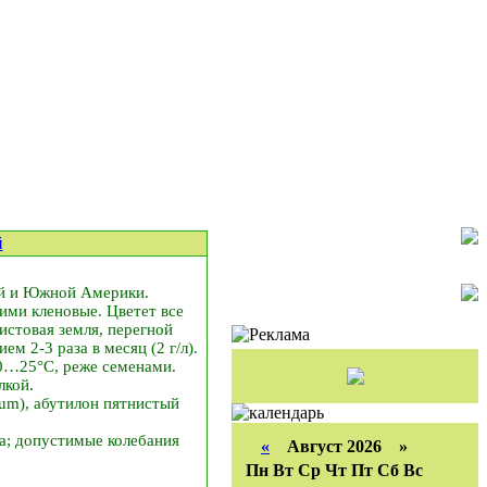
й
ой и Южной Америки.
ими кленовые. Цветет все
истовая земля, перегной
м 2-3 раза в месяц (2 г/л).
20…25°C, реже семенами.
лкой.
um), абутилон пятнистый
а; допустимые колебания
«
Август 2026 »
Пн
Вт
Ср
Чт
Пт
Сб
Вс