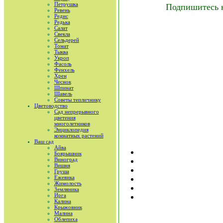
Петрушка
Подпишитесь 
Ревень
Редис
Редька
Салат
Свекла
Сельдерей
Томат
Тыква
Укроп
Фасоль
Фенхель
Хрен
Чеснок
Шпинат
Шавель
Советы тепличнику
Цветоводство
Сад непрерывного
цветения
многолетников
Энциклопедия
комнатных растений
Ваш сад
Айва
Боярышник
Виноград
Вишня
Груша
Ежевика
Жимолость
Земляника
Ирга
Калина
Крыжовник
Малина
Облепиха