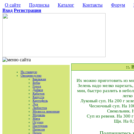
О сайте
Подписка
Каталог
Контакты
Форум
Вход
Регистрация
::
На главную
Овощеводство
Баклажан
Их можно приготовить из мол
Бобы
Зелень надо мелко нарезать,
Горох
Дайкон
мин, быстро разлить в небол
Кабачок
легко
Капуста
Луковый суп. На 200 г зелен
Картофель
Лук
Чесночный суп. На 100 
Любисток
Свекольник. Н
Мелисса лимонная
Морковь
Суп из ревеня. На 300 г
Мята
Щи. На 0,5
Огурец
Пастернак
Патисон
Подпишитесь 
Перец