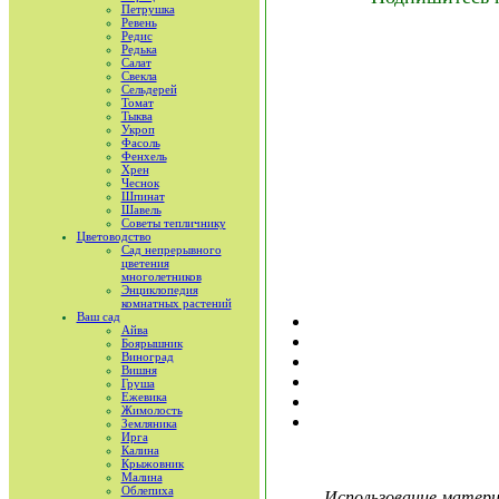
Петрушка
Ревень
Редис
Редька
Салат
Свекла
Сельдерей
Томат
Тыква
Укроп
Фасоль
Фенхель
Хрен
Чеснок
Шпинат
Шавель
Советы тепличнику
Цветоводство
Сад непрерывного
цветения
многолетников
Энциклопедия
комнатных растений
Ваш сад
Айва
Боярышник
Виноград
Вишня
Груша
Ежевика
Жимолость
Земляника
Ирга
Калина
Крыжовник
Малина
Облепиха
Использование материа