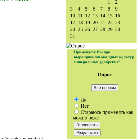
1
2
3
4
5
6
7
8
9
10
11
12
13
14
15
16
17
18
19
20
21
22
23
24
25
26
27
28
29
30
31
Применяете Вы при
выращивании овощных культур
минеральные удобрения?
Опрос
Все опросы
Да
Нет
Стараюсь применять как
можно реже
//gazetasadovod.ru/