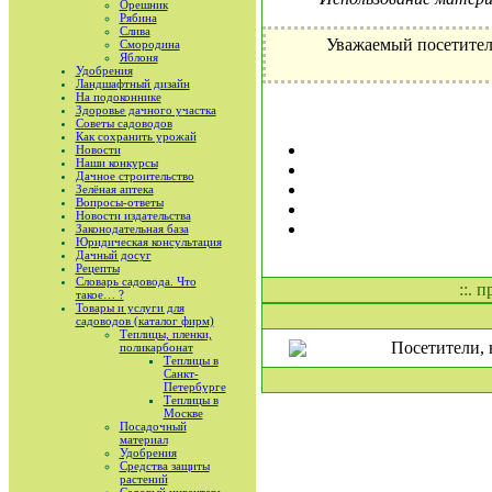
Орешник
Рябина
Слива
Уважаемый посетител
Смородина
Яблоня
Удобрения
Ландшафтный дизайн
На подоконнике
Здоровье дачного участка
Советы садоводов
Как сохранить урожай
Новости
Наши конкурсы
Дачное строительство
Зелёная аптека
Вопросы-ответы
Новости издательства
Законодательная база
Юридическая консультация
Дачный досуг
Рецепты
Словарь садовода. Что
::. 
такое… ?
Товары и услуги для
садоводов (каталог фирм)
Теплицы, пленки,
Посетители, 
поликарбонат
Теплицы в
Санкт-
Петербурге
Теплицы в
Москве
Посадочный
материал
Удобрения
Средства защиты
растений