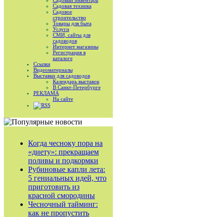
Садовый инвентарь
Садовая техника
Садовое
строительство
Товары для быта
Услуги
СМИ, сайты для
садоводов
Интернет магазины
Регистрация в
каталоге
Ссылки
Видеоматериалы
Выставки для садоводов
Календарь выставок
В Санкт-Петербурге
РЕКЛАМА
На сайте
RSS
Когда чесноку пора на
«диету»: прекращаем
поливы и подкормки
Рубиновые капли лета:
5 гениальных идей, что
приготовить из
красной смородины
Чесночный тайминг:
как не пропустить