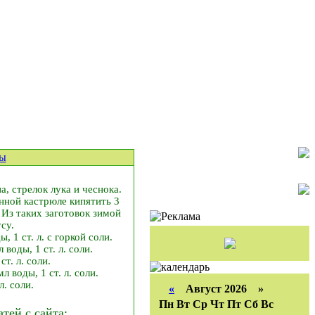
ты
, стрелок лука и чеснока.
анной кастрюле кипятить 3
 Из таких заготовок зимой
су.
, 1 ст. л. с горкой соли.
воды, 1 ст. л. соли.
т. л. соли.
 воды, 1 ст. л. соли.
л. соли.
«
Август 2026 »
Пн
Вт
Ср
Чт
Пт
Сб
Вс
ей с сайта: