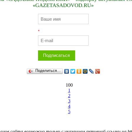
«GAZETASADOVOD.RU»
*
Подписаться
Поделиться…
100
1
2
3
4
5
лов сайта возможно только с указанием активной ссылки на http: