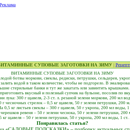
Реклама
. ВИТАМИННЫЕ СУПОВЫЕ ЗАГОТОВКИ НА ЗИМУ
|
Рецеп
ВИТАМИННЫЕ СУПОВЫЕ ЗАГОТОВКИ НА ЗИМУ
одой ботвы моркови, свеклы, редиски, петрушки, сельдерея, укропа
 залить водой в таком количестве, чтобы не подгорело. В эмалиров
ьшие стерильные банки и тут же закатать или завинтить крышками.
 приготовить вкусный и полезный супчик на бульоне, посолив по вку
и лука: 300 г щавеля, 2-3 ст. л. резаной зелени моркови, 200 мл воды
г чесночных стрелок – 0,5 кг щавеля, 50 г зелени петрушки, 200 мл 
а 0,5 кг листьев свеклы – 300 г щавеля, 50 г укропа, 200 мл воды, 1 с
 черешков ревеня – 50 г зелени чеснока, 50 г зелени петрушки, 200 мл
 кг щавеля – 50 г зелени петрушки, 50 г укропа, 200 мл воды, 1 ст. 
Понравилась статья?
на «САДОВЫЕ ПОДСКАЗКИ» – подборку актуальных стат