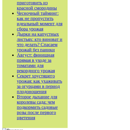
приготовить из
красной смородины
Чесночный тайминг:
как не пропустить
идеальный момент для
сбора урожая
Дырки на капустных
листьях: кто виноват и
что делать? Спасаем
урожай без паники
Август: финишная
прямая в уходе за
томатами для
рекордного урожая
Секрет хрустящего
урожая: как ухаживать
за огурцами в период
плодоношения
Второе дыхание для
королевы сада: чем
подкормить садовые
розы после первого
цветения