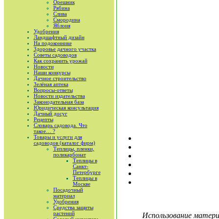
Орешник
Рябина
Слива
Смородина
Яблоня
Удобрения
Ландшафтный дизайн
На подоконнике
Здоровье дачного участка
Советы садоводов
Как сохранить урожай
Новости
Наши конкурсы
Дачное строительство
Зелёная аптека
Вопросы-ответы
Новости издательства
Законодательная база
Юридическая консультация
Дачный досуг
Рецепты
Словарь садовода. Что
такое… ?
Товары и услуги для
садоводов (каталог фирм)
Теплицы, пленки,
поликарбонат
Теплицы в
Санкт-
Петербурге
Теплицы в
Москве
Посадочный
материал
Удобрения
Средства защиты
растений
Использование материа