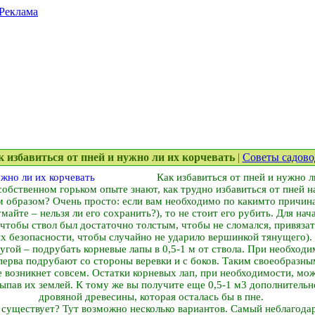
Реклама
ак избавиться от пней и нужно ли их корчевать
|
Советы садово
Как избавиться от пней и нужно л
обственном горьком опыте знают, как трудно избавиться от пней н
им образом? Очень просто: если вам необходимо по каким­то причин
майте – нельзя ли его сохранить?), то не стоит его рубить. Для нача
 чтобы ствол был достаточно толстым, чтобы не сломался, привяза
лях безопасности, чтобы случайно не ударило вершинкой тянущего).
другой – подрубать корневые лапы в 0,5-1 м от ствола. При необхо
перва подрубают со стороны веревки и с боков. Таким своеобразны
не возникнет совсем. Остатки корневых лап, при необходимости, мо
сыпав их землей. К тому же вы получите еще 0,5-1 м3 дополнительн
дровяной древесины, которая осталась бы в пне.
е существует? Тут возможно несколько вариантов. Самый неблагодар