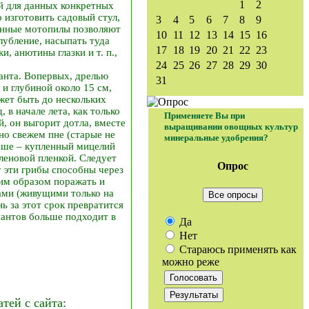
1
2
й для данных конкретных
о изготовить садовый стул,
3
4
5
6
7
8
9
менные мотопилы позволяют
10
11
12
13
14
15
16
лубление, насыпать туда
17
18
19
20
21
22
23
, анютины глазки и т. п.,
24
25
26
27
28
29
30
анта. Во­первых, дрелью
31
и глубиной около 15 см,
жет быть до нескольких
 в начале лета, как только
Применяете Вы при
й, он выгорит дотла, вместе
выращивании овощных культур
но свежем пне (старые не
минеральные удобрения?
учше – купленный мицелий
иленовой пленкой. Следует
Опрос
у эти грибы способны через
аким образом поражать и
ами (живущими только на
Все опросы
нь за этот срок превратится
иантов больше подходит в
Да
Нет
Стараюсь применять как
можно реже
ей с сайта: