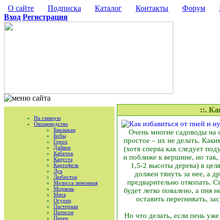
О сайте
Подписка
Каталог
Контакты
Форум
Вход
Регистрация
::. К
На главную
Овощеводство
Баклажан
Очень многие садоводы на с
Бобы
простое – их не делать. Как
Горох
Дайкон
(хотя сперва как следует поду
Кабачок
и поближе к вершине, но так,
Капуста
1,5-2 высоты дерева) в це
Картофель
Лук
должен тянуть за нее, а 
Любисток
предварительно откопать. С
Мелисса лимонная
Морковь
будет легко повалено, а пня 
Мята
оставить перегнивать, за
Огурец
Пастернак
Патисон
Но что делать, если пень уж
Перец