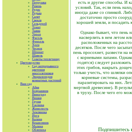
есть и другие способы. И 
Петрушка
Ревень
условий. Так, если пень нах
Редис
иногда даже со спинкой. Либ
Редька
Салат
достаточно просто сооруди
Свекла
хорошей земли, и посадить к
Сельдерей
Томат
Тыква
Однако бывает, что пень н
Укроп
насверлить в нем летом ил
Фасоль
Фенхель
расположенных на расстоя
Хрен
десятков. После чего засыпа
Чеснок
Шпинат
пень просохнет, развести на н
Шавель
с корневыми лапами. Однако
Советы тепличнику
годятся) следует разложит
Цветоводство
Сад непрерывного
этих грибов, накрыть дощеч
цветения
только учесть, что шляпки оп
многолетников
Энциклопедия
корневые системы, разрас
комнатных растений
паразитировать на них. Ле
Ваш сад
мертвой древесине). В резуль
Айва
Боярышник
в труху. После чего его мо
Виноград
Вишня
Груша
Ежевика
Жимолость
Земляника
Ирга
Калина
Крыжовник
Малина
Подпишитесь 
Облепиха