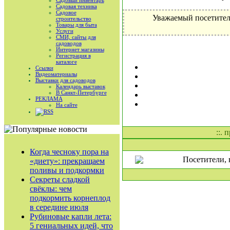
Садовый инвентарь
Садовая техника
Садовое
Уважаемый посетител
строительство
Товары для быта
Услуги
СМИ, сайты для
садоводов
Интернет магазины
Регистрация в
каталоге
Ссылки
Видеоматериалы
Выставки для садоводов
Календарь выставок
В Санкт-Петербурге
РЕКЛАМА
На сайте
RSS
::. 
Когда чесноку пора на
Посетители, 
«диету»: прекращаем
поливы и подкормки
Секреты сладкой
свёклы: чем
подкормить корнеплод
в середине июля
Рубиновые капли лета:
5 гениальных идей, что