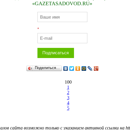
«GAZETASADOVOD.RU»
*
Подписаться
Поделиться…
100
1
2
3
4
5
лов сайта возможно только с указанием активной ссылки на http: