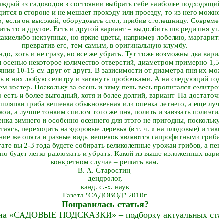
каждый из садоводов в состоянии выбрать себе наиболее подходящи
одится в стороне и не мешает проходу или проезду, то из него можн
о, если он высокий, оборудовать стол, прибив столешницу. Совре
ть то и другое. Есть и другой вариант – выдолбить посреди пня уг
акие­либо некрупные, но яркие цветы, например лобелию, маргаритки
превратив его, тем самым, в оригинальную клумбу.
адо, хоть и не сразу, но все же убрать. Тут тоже возможны два вари
и осенью некоторое количество отверстий, диаметром примерно 1,5 
нии 10-15 см друг от друга. В зависимости от диаметра пня их мо
ть в них любую селитру и заткнуть пробочками. А на следующий год,
ем костер. Поскольку за осень и зиму пень весь пропитался селитро
 есть и более выгодный, хотя и более долгий, вариант. На достаточ
ь шляпки гриба вешенка обыкновенная или опенка летнего, а еще л
кой, а лучше тонким спилом того же пня, полить и завязать полиэт
енка зимнего и особенно осеннего для этого не пригодны, поскольк
таясь, переходить на здоровые деревья (в т. ч. и на плодовые) и т
тние же опята и разные виды вешенок являются сапрофитными гриб
тате вы 2-3 года будете собирать великолепные урожаи грибов, а пе
жно будет легко разломать и убрать. Какой из выше изложенных вар
конкретном случае – решать вам.
В. А. Старостин,
дендролог,
канд. с.-х. наук
Газета "САДОВОД" 2010г.
Понравилась статья?
на «САДОВЫЕ ПОДСКАЗКИ» – подборку актуальных стат