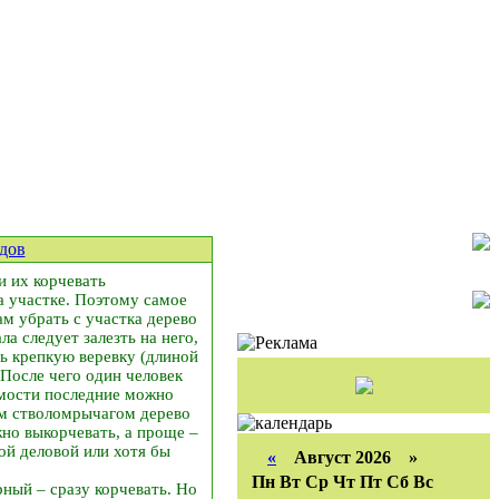
дов
и их корчевать
а участке. Поэтому самое
ам убрать с участка дерево
ла следует залезть на него,
ть крепкую веревку (длиной
 После чего один человек
димости последние можно
м стволом­рычагом дерево
жно выкорчевать, а проще –
ой деловой или хотя бы
«
Август 2026 »
Пн
Вт
Ср
Чт
Пт
Сб
Вс
ный – сразу корчевать. Но