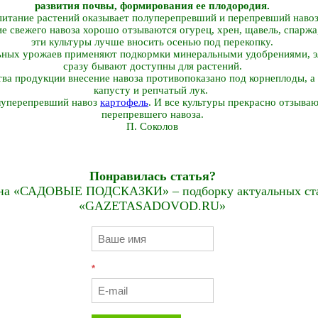
развития почвы, формирования ее плодородия.
 питание растений оказывает полуперепревший и перепревший наво
е свежего навоза хорошо отзываются огурец, хрен, щавель, спаржа,
эти культуры лучше вносить осенью под перекопку.
ьных урожаев применяют подкормки минеральными удобрениями, э
сразу бывают доступны для растений.
ства продукции внесение навоза противопоказано под корнеплоды, 
капусту и репчатый лук.
луперепревший навоз
картофель
. И все культуры прекрасно отзываю
перепревшего навоза.
П. Соколов
Понравилась статья?
на «САДОВЫЕ ПОДСКАЗКИ» – подборку актуальных стат
«GAZETASADOVOD.RU»
*