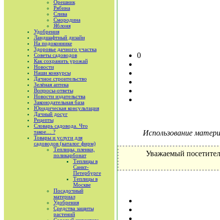
Орешник
Рябина
Слива
Смородина
Яблоня
Удобрения
Ландшафтный дизайн
На подоконнике
Здоровье дачного участка
0
Советы садоводов
Как сохранить урожай
Новости
Наши конкурсы
Дачное строительство
Зелёная аптека
Вопросы-ответы
Новости издательства
Законодательная база
Юридическая консультация
Дачный досуг
Рецепты
Словарь садовода. Что
такое… ?
Использование материа
Товары и услуги для
садоводов (каталог фирм)
Теплицы, пленки,
Уважаемый посетител
поликарбонат
Теплицы в
Санкт-
Петербурге
Теплицы в
Москве
Посадочный
материал
Удобрения
Средства защиты
растений