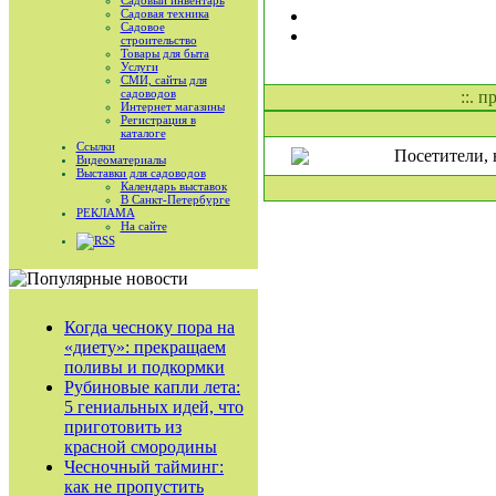
Садовый инвентарь
Садовая техника
Садовое
строительство
Товары для быта
Услуги
СМИ, сайты для
садоводов
::. 
Интернет магазины
Регистрация в
каталоге
Ссылки
Посетители, 
Видеоматериалы
Выставки для садоводов
Календарь выставок
В Санкт-Петербурге
РЕКЛАМА
На сайте
RSS
Когда чесноку пора на
«диету»: прекращаем
поливы и подкормки
Рубиновые капли лета:
5 гениальных идей, что
приготовить из
красной смородины
Чесночный тайминг:
как не пропустить