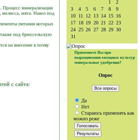
1
2
з. Процесс минерализации
3
4
5
6
7
8
9
 мелисса, мята. Навоз под
10
11
12
13
14
15
16
17
18
19
20
21
22
23
лементы питания которых
24
25
26
27
28
29
30
а также под брюссельскую
31
тся на внесение в почву
Применяете Вы при
выращивании овощных культур
минеральные удобрения?
Опрос
ей с сайта:
Все опросы
Да
Нет
Стараюсь применять как
можно реже