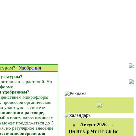
ьтурам?
|
Удобрения
культурам?
 питания для растений. Но
 форме.
м удобрением?
д действием микрофлоры
 процессов органические
и участвуют в синтезе
 почвенном растворе,
ый в почву навоз начинает
за может продолжаться до 5
«
Август 2026 »
я, но регулярное внесение
Пн
Вт
Ср
Чт
Пт
Сб
Вс
сточник энергии для