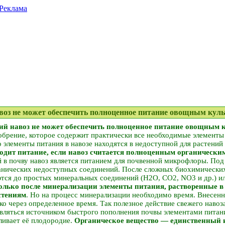
Реклама
авоз не может обеспечить полноценное питание овощным кул
ий навоз не может обеспечить полноценное питание овощным 
добрение, которое содержит практически все необходимые элементы
о элементы питания в навозе находятся в недоступной для растений
одит питание, если навоз считается полноценным органически
й в почву навоз является питанием для почвенной микрофлоры. По
анических недоступных соединений. После сложных биохимических
тся до простых минеральных соединений (Н2О, СО2, NO3 и др.) ил
олько после минерализации элементы питания, растворенные в
стениям
. Но на процесс минерализации необходимо время. Внесенн
ько через определенное время. Так полезное действие свежего наво
являться источником быстрого пополнения почвы элементами питани
вливает её плодородие.
Органическое вещество — единственный и