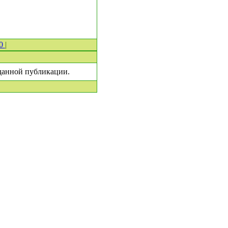
 0
|
 данной публикации.