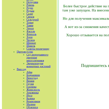
Петрушка
Ревень
Более быстрое действие на
Редис
там уже запущен. На внесени
Редька
Салат
Свекла
Но для получения максимал
Сельдерей
Томат
Тыква
А вот из-за снижения каче
Укроп
Фасоль
Фенхель
Хорошо отзывается на по
Хрен
Чеснок
Шпинат
Шавель
Советы тепличнику
Цветоводство
Сад непрерывного
цветения
многолетников
Энциклопедия
Подпишитесь 
комнатных растений
Ваш сад
Айва
Боярышник
Виноград
Вишня
Груша
Ежевика
Жимолость
Земляника
Ирга
Калина
Крыжовник
Малина
Облепиха