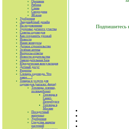
з
Орешник
Рябина
Слива
Смородина
Яблоня
Удобрения
Ландшафтный дизайн
На подоконнике
Подпишитесь 
Здоровье дачного участка
Советы садоводов
Как сохранить урожай
Новости
Наши конкурсы
Дачное строительство
Зелёная аптека
Вопросы-ответы
Новости издательства
Законодательная база
Юридическая консультация
Дачный досуг
Рецепты
Словарь садовода. Что
такое… ?
Товары и услуги для
садоводов (каталог фирм)
Теплицы, пленки,
поликарбонат
Теплицы в
Санкт-
Петербурге
Теплицы в
Москве
Посадочный
материал
Удобрения
Средства защиты
растений