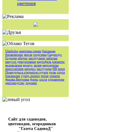
цветения
Gladiolus
анютины глазки
баклажан
биокомплекс
виола
георгины
Гладиолус
Годеция
иберис
инструмент
кабачки
капуста декоративная
картофель
клематис
колокольчик
крокус
лилия
маргаритка
многолетник
нарцисс
настурция
НВ
пион
Помидоры в открытом грунте
розы
сорта
баклажана
супер-лопата
титан
томаты
фиалка Витрокка
флокс
хоста
хризантема
цветоводство
черенки
Сайт для садоводов,
цветоводов, огородников
"Газета СадовоД"