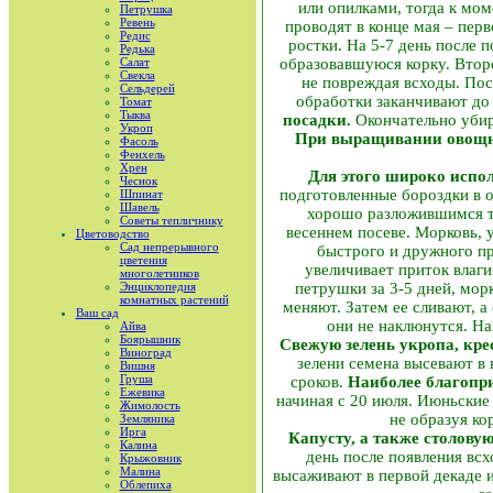
или опилками, тогда к мо
Петрушка
Ревень
проводят в конце мая – пер
Редис
ростки. На 5-7 день после
Редька
Салат
образовавшуюся корку. Второ
Свекла
не повреждая всходы. Пос
Сельдерей
обработки заканчивают до
Томат
Тыква
посадки.
Окончательно убир
Укроп
При выращивании овощн
Фасоль
Фенхель
Хрен
Для этого широко испо
Чеснок
подготовленные бороздки в о
Шпинат
Шавель
хорошо разложившимся т
Советы тепличнику
весеннем посеве. Морковь, у
Цветоводство
Сад непрерывного
быстрого и дружного пр
цветения
увеличивает приток влаги
многолетников
Энциклопедия
петрушки за 3-5 дней, мор
комнатных растений
меняют. Затем ее сливают, 
Ваш сад
они не наклюнутся. Н
Айва
Боярышник
Свежую зелень укропа, крес
Виноград
зелени семена высевают в 
Вишня
Груша
сроков.
Наиболее благопр
Ежевика
начиная с 20 июля. Июньские
Жимолость
не образуя ко
Земляника
Ирга
Капусту, а также столову
Калина
день после появления вс
Крыжовник
Малина
высаживают в первой декаде 
Облепиха