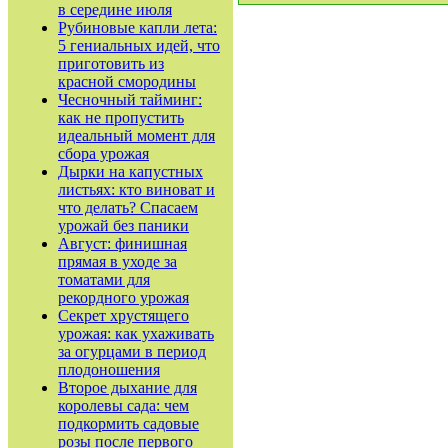
в середине июля
Рубиновые капли лета:
5 гениальных идей, что
приготовить из
красной смородины
Чесночный тайминг:
как не пропустить
идеальный момент для
сбора урожая
Дырки на капустных
листьях: кто виноват и
что делать? Спасаем
урожай без паники
Август: финишная
прямая в уходе за
томатами для
рекордного урожая
Секрет хрустящего
урожая: как ухаживать
за огурцами в период
плодоношения
Второе дыхание для
королевы сада: чем
подкормить садовые
розы после первого