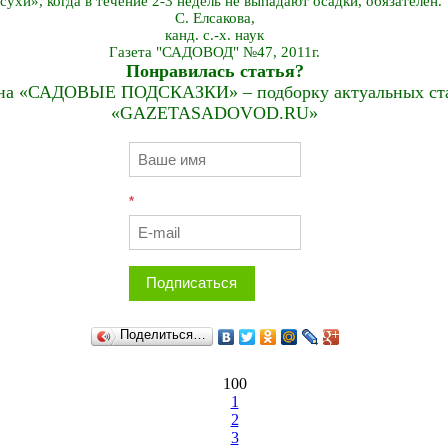
асухи», когда в течение 2-3 недель не выпадают осадки, обязателен.
С. Елсакова,
канд. с.-х. наук
Газета "САДОВОД" №47, 2011г.
Понравилась статья?
на «САДОВЫЕ ПОДСКАЗКИ» – подборку актуальных стат
«GAZETASADOVOD.RU»
*
Подписаться
Поделиться…
100
1
2
3