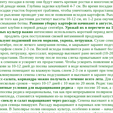
менту посадки в почву они будут иметь крепкие ростки и многочис
вой декаде июня. Глубина заделки клубней 4-7 см. Во время посадк
 посадки участок боронуют граблями, чтобы уничтожить прорастаю
е рыхление проводят уже после появления всходов картофеля. Рых
ле того как растения достигнут высоты 10-12 см, их 1-2 раза окуч
 смыкания ботвы.
Раннюю уборку картофеля начинают в августе, 
ают клубни в первой декаде сентября.
Урожай их в пересчете на 1
ых культур важно
интенсивно использовать короткий период вег
продлить срок поступления свежей витаминной продукции.
льзуют подзимний посев моркови, укропа, петрушки.
Сухие семе
ктябре, после легкого замерзания почвы, и закрывают заранее под
орфом слоем 2-3 см. Весной всходы появляются рано и бывают бо
кроп, петрушку, кресс­салат, кориандр высевают рано весной (10-2
орастания. Поэтому почву после посева слегка прикатывают или у
 к семенам и ускоряет их прорастание. Чтобы ускорить появление в
кови за 10-12 дней до посева замачивают в воде комнатной темпера
а семена помещают на влажную ткань слоем 2-3 см и хранят при те
аклюнувшиеся семена слегка подсушивают и высевают в заранее по
с-­салата, кориандра можно получать в течение всего лета.
Для 
несколько сроков – через 10-17 дней с 10 мая по 20 июля. Редис та
иятные условия для выращивания редиса
– при посеве 10 мая, а 
 посевы редиса нерациональны, так как при непрерывном полярном 
рнеплода, становятся червивыми из-за повреждения весенней капус
ю свеклу и салат выращивают через рассаду.
Семена высевают в п
ходов сеянцы пикируют. Рассаду выращивают в парниках или теплиц
июня. В Заполярье полив овощных культур, особенно в июне – нача