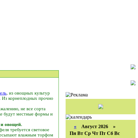
ель
, из овощных культур
р. Из корнеплодных прочно
ожалению, не все сорта
же будут местные формы и
 и овощей.
«
Август 2026 »
феля требуется световое
Пн
Вт
Ср
Чт
Пт
Сб
Вс
ересыпают влажным торфом