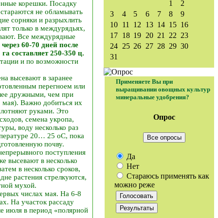
1
2
ленные корешки. Посадку
и стараются не обламывать
3
4
5
6
7
8
9
щие сорняки и разрыхлить
10
11
12
13
14
15
16
лят только в междурядьях,
17
18
19
20
21
22
23
ивают. Все междурядные
через 60-70 дней после
24
25
26
27
28
29
30
 га составляет 250-350 ц.
31
етации и по возможности
на высевают в заранее
Применяете Вы при
готовленным перегноем или
выращивании овощных культур
лее дружными, чем при
минеральные удобрения?
0 мая). Важно добиться их
плотняют руками. Это
Опрос
сходов, семена укропа,
туры, воду несколько раз
мпературе 20… 25 оС, пока
Все опросы
дготовленную почву.
непрерывного поступления
Да
кже высевают в несколько
Нет
затем в несколько сроков,
Стараюсь применять как
дне растения стрелкуются,
можно реже
тной мухой.
ервых числах мая. На 6-8
ах. На участок рассаду
ле июля в период «полярной