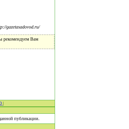
//gazetasadovod.ru/
Мы рекомендуем Вам
 0
|
 данной публикации.