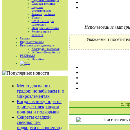
Садовый инвентарь
Садовая техника
Садовое
строительство
Товары для быта
Услуги
СМИ, сайты для
садоводов
Использование материа
Интернет магазины
Регистрация в
каталоге
Ссылки
Уважаемый посетител
Видеоматериалы
Выставки для садоводов
Календарь выставок
В Санкт-Петербурге
РЕКЛАМА
На сайте
RSS
Меню для ваших
грядок: не забываем и о
микроэлементах
Когда чесноку пора на
::. 
«диету»: прекращаем
поливы и подкормки
Секреты сладкой
Посетители, 
свёклы: чем
подкормить корнеплод