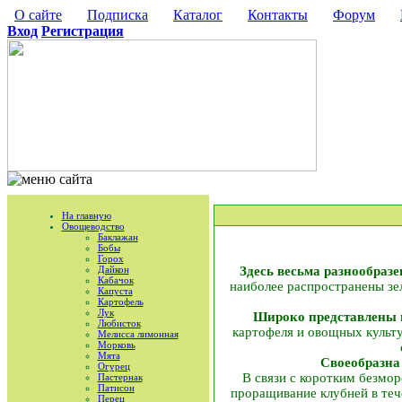
О сайте
Подписка
Каталог
Контакты
Форум
Вход
Регистрация
На главную
Овощеводство
Баклажан
Бобы
Горох
Дайкон
Здесь весьма разнообраз
Кабачок
наиболее распространены зел
Капуста
Картофель
Лук
Широко представлены 
Любисток
картофеля и овощных культ
Мелисса лимонная
Морковь
Мята
Своеобразна
Огурец
В связи с коротким безмо
Пастернак
Патисон
проращивание клубней в теч
Перец