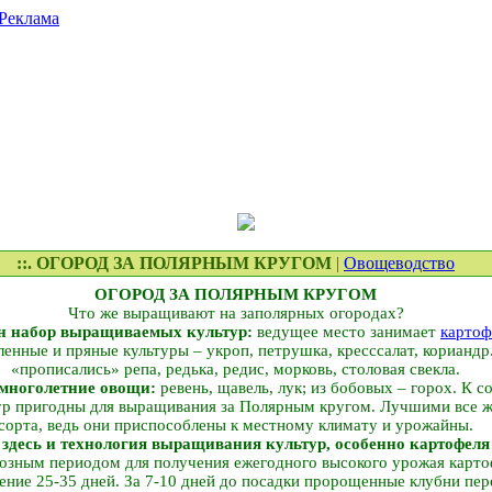
Реклама
::. ОГОРОД ЗА ПОЛЯРНЫМ КРУГОМ
|
Овощеводство
ОГОРОД ЗА ПОЛЯРНЫМ КРУГОМ
Что же выращивают на заполярных огородах?
ен набор выращиваемых культур:
ведущее место занимает
картоф
енные и пряные культуры – укроп, петрушка, кресс­салат, корианд
«прописались» репа, редька, редис, морковь, столовая свекла.
многолетние овощи:
ревень, щавель, лук; из бобовых – горох. К с
ур пригодны для выращивания за Полярным кругом. Лучшими все 
сорта, ведь они приспособлены к местному климату и урожайны.
 здесь и технология выращивания культур, особенно картофеля
розным периодом для получения ежегодного высокого урожая карто
ение 25-35 дней. За 7-10 дней до посадки пророщенные клубни п