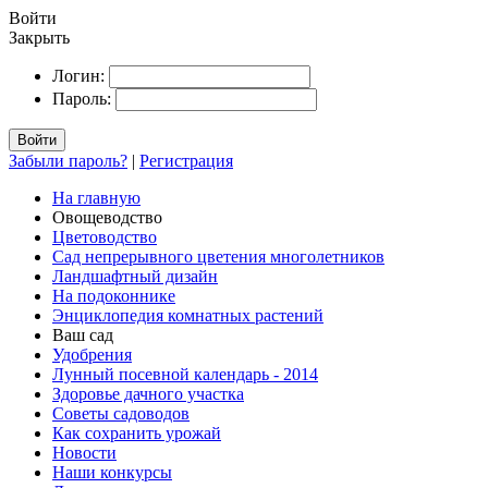
Войти
Закрыть
Логин:
Пароль:
Войти
Забыли пароль?
|
Регистрация
На главную
Овощеводство
Цветоводство
Сад непрерывного цветения многолетников
Ландшафтный дизайн
На подоконнике
Энциклопедия комнатных растений
Ваш сад
Удобрения
Лунный посевной календарь - 2014
Здоровье дачного участка
Советы садоводов
Как сохранить урожай
Новости
Наши конкурсы