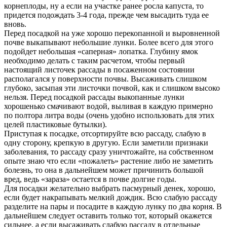
корнеплоды, ну а если на участке ранее росла капуста, то
придется подождать 3-4 года, прежде чем высадить туда ее
вновь.
Перед посадкой на уже хорошо перекопанной и выровненной
почве выкапывают небольшие лунки. Более всего для этого
подойдет небольшая «саперная» лопатка. Глубину ямок
необходимо делать с таким расчетом, чтобы первый
настоящий листочек рассады в посаженном состоянии
располагался у поверхности почвы. Высаживать слишком
глубоко, засыпая эти листочки почвой, как и слишком высоко
нельзя. Перед посадкой рассады выкопанные лунки
хорошенько смачивают водой, выливая в каждую примерно
по полтора литра воды (очень удобно использовать для этих
целей пластиковые бутылки).
Приступая к посадке, отсортируйте всю рассаду, слабую в
одну сторону, крепкую в другую. Если заметили признаки
заболевания, то рассаду сразу уничтожайте, на собственном
опыте знаю что если «пожалеть» растение либо не заметить
болезнь, то она в дальнейшем может причинить большой
вред, ведь «зараза» остается в почве долгие годы.
Для посадки желательно выбрать пасмурный денек, хорошо,
если будет накрапывать мелкий дождик. Всю слабую рассаду
разделите на пары и посадите в каждую лунку по два корня. В
дальнейшем следует оставить только тот, который окажется
сильнее, а если высаживать слабую рассаду в отдельные