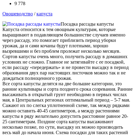
9 778
Овощеводство
/
капуста
Посадка рассады капусты
Капуста относится к тем овощным культурам, которые
выращивают в подавляющем большинстве случаев именно
через рассаду, это помогает приблизить период уборки
урожая, да и сами кочаны будут плотными, хорошо
вызревшими и без проблем пролежат несколько месяцев.
Сортов капусты очень много, получить рассаду в домашних
условиях не сложно. Главное не затягивайте с ее посадкой,
если рассаду «передержать» и не провести высадку в период
образования двух пар настоящих листочков можно так и не
дождаться полноценного урожая.
Все сорта капусты делятся на две большие категории, это
ранние культивары и сорта позднего срока созревания. Ранние
высаживать в открытый грунт необходимо в первых числах
мая, в Центральных регионах оптимальный период – 5-7 мая.
Сажают их по слегка уплотненной схеме, так между рядками
можно оставить 40-45 сантиметров, а между растениями
капусты в ряду желательно допустить расстояние равное 20-
25 сантиметрам. Поздние сорта капусты высаживают
несколько позже, по сути, высадку их можно производить
весь май до начала июня. Схема посадки для таких растений