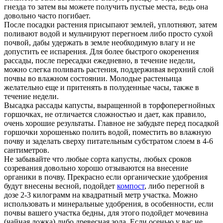
гнезда то затем вы можете получить пустые места, ведь она
довольно часто погибает.
После посадки растения присыпают землей, уплотняют, затем
поливают водой и мульчируют перегноем либо просто сухой
почвой, дабы удержать в земле необходимую влагу и не
допустить ее испарения. Для более быстрого окоренения
рассады, после пересадки ежедневно, в течение недели,
можно слегка поливать растения, поддерживая верхний слой
почвы во влажном состоянии. Молодые растеньица
желательно еще и притенять в полуденные часы, также в
течение недели.
Высадка рассады капусты, выращенной в торфоперегнойных
горшочках, не отличается сложностью и дает, как правило,
очень хорошие результаты. Главное не забудьте перед посадкой
горшочки хорошенько полить водой, поместить во влажную
почву и заделать сверху питательным субстратом слоем в 4-6
сантиметров.
Не забывайте что любые сорта капусты, любых сроков
созревания довольно хорошо отзываются на внесение
органики в почву. Прекрасно если органические удобрения
будут внесены весной, подойдет
компост
, либо перегной в
дозе 2-3 килограмм на квадратный метр участка. Можно
использовать и минеральные удобрения, в особенности, если
почвы вашего участка бедны, для этого подойдет мочевина
(чайная ложка) либо древесная зола. Если осенью у вас не