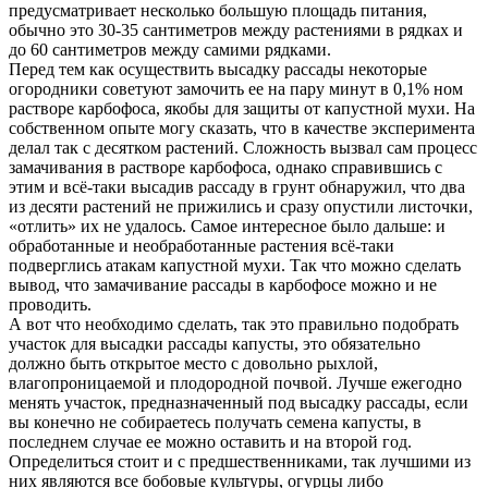
предусматривает несколько большую площадь питания,
обычно это 30-35 сантиметров между растениями в рядках и
до 60 сантиметров между самими рядками.
Перед тем как осуществить высадку рассады некоторые
огородники советуют замочить ее на пару минут в 0,1% ном
растворе карбофоса, якобы для защиты от капустной мухи. На
собственном опыте могу сказать, что в качестве эксперимента
делал так с десятком растений. Сложность вызвал сам процесс
замачивания в растворе карбофоса, однако справившись с
этим и всё-таки высадив рассаду в грунт обнаружил, что два
из десяти растений не прижились и сразу опустили листочки,
«отлить» их не удалось. Самое интересное было дальше: и
обработанные и необработанные растения всё-таки
подверглись атакам капустной мухи. Так что можно сделать
вывод, что замачивание рассады в карбофосе можно и не
проводить.
А вот что необходимо сделать, так это правильно подобрать
участок для высадки рассады капусты, это обязательно
должно быть открытое место с довольно рыхлой,
влагопроницаемой и плодородной почвой. Лучше ежегодно
менять участок, предназначенный под высадку рассады, если
вы конечно не собираетесь получать семена капусты, в
последнем случае ее можно оставить и на второй год.
Определиться стоит и с предшественниками, так лучшими из
них являются все бобовые культуры, огурцы либо