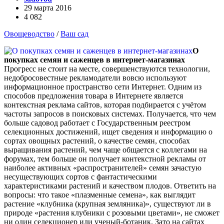
29 марта 2016
4 082
Овощеводство
/
Ваш сад
О
покупках семян и саженцев в интернет-магазинах
Прогресс не стоит на месте, совершенствуются технологии,
недобросовестные рекламодатели вовсю используют
информационное пространство сети Интернет. Одним из
способов предложения товара в Интернете является
контекстная реклама сайтов, которая подбирается с учётом
частоты запросов в поисковых системах. Получается, что чем
больше садовод работает с Государственным реестром
селекционных достижений, ищет сведения и информацию о
сортах овощных растений, о качестве семян, способах
выращивания растений, чем чаще общается с коллегами на
форумах, тем больше он получает контекстной рекламы от
наиболее активных «распространителей» семян зачастую
несуществующих сортов с фантастическими
характеристиками растений и качеством плодов. Ответить на
вопросы: что такое «плазменные семена», как выглядит
растение «клубника (крупная земляника)», существуют ли в
природе «растения клубники с розовыми цветами», не сможет
ни один селекционер или ученый-ботаник. Зато на сайтах