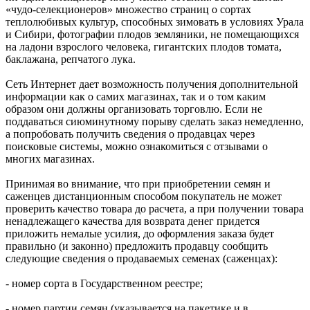
«чудо-селекционеров» множество страниц о сортах
теплолюбивых культур, способных зимовать в условиях Урала
и Сибири, фотографии плодов земляники, не помещающихся
на ладони взрослого человека, гигантских плодов томата,
баклажана, репчатого лука.
Сеть Интернет дает возможность получения дополнительной
информации как о самих магазинах, так и о том каким
образом они должны организовать торговлю. Если не
поддаваться сиюминутному порыву сделать заказ немедленно,
а попробовать получить сведения о продавцах через
поисковые системы, можно ознакомиться с отзывами о
многих магазинах.
Принимая во внимание, что при приобретении семян и
саженцев дистанционным способом покупатель не может
проверить качество товара до расчета, а при получении товара
ненадлежащего качества для возврата денег придется
приложить немалые усилия, до оформления заказа будет
правильно (и законно) предложить продавцу сообщить
следующие сведения о продаваемых семенах (саженцах):
- номер сорта в Государственном реестре;
- номер партии семян (указывается на пакетике и в