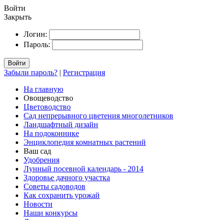
Войти
Закрыть
Логин:
Пароль:
Войти
Забыли пароль?
|
Регистрация
На главную
Овощеводство
Цветоводство
Сад непрерывного цветения многолетников
Ландшафтный дизайн
На подоконнике
Энциклопедия комнатных растений
Ваш сад
Удобрения
Лунный посевной календарь - 2014
Здоровье дачного участка
Советы садоводов
Как сохранить урожай
Новости
Наши конкурсы