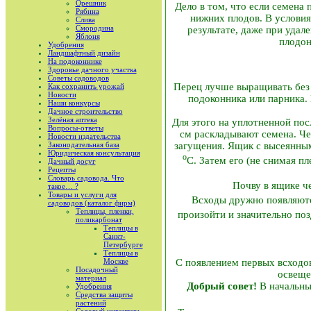
Орешник
Дело в том, что если семена
Рябина
нижних плодов. В условия
Слива
Смородина
результате, даже при удал
Яблоня
плодон
Удобрения
Ландшафтный дизайн
На подоконнике
Здоровье дачного участка
Советы садоводов
Перец лучше выращивать без 
Как сохранить урожай
Новости
подоконника или парника.
Наши конкурсы
Дачное строительство
Зелёная аптека
Для этого на уплотненной пос
Вопросы-ответы
см раскладывают семена. Че
Новости издательства
Законодательная база
загущения. Ящик с высеянным
Юридическая консультация
о
С. Затем его (не снимая п
Дачный досуг
Рецепты
Словарь садовода. Что
Почву в ящике ч
такое… ?
Товары и услуги для
Всходы дружно появляют
садоводов (каталог фирм)
Теплицы, пленки,
произойти и значительно поз
поликарбонат
Теплицы в
Санкт-
Петербурге
Теплицы в
Москве
С появлением первых всходов
Посадочный
освеще
материал
Добрый совет!
В начальны
Удобрения
Средства защиты
растений