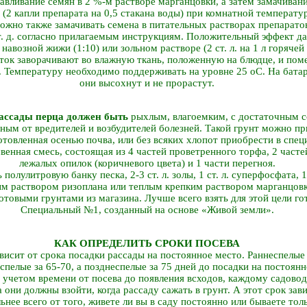
авливание семян в 2 %-м растворе марганцовки, а затем замачивани
 (2 капли препарата на 0,5 стакана воды) при комнатной температу
ожно также замачивать семена в питательных растворах препаратов
 т. д. согласно прилагаемым инструкциям. Положительный эффект да
навозной жижи (1:10) или зольном растворе (2 ст. л. на 1 л горячей
уток заворачивают во влажную ткань, положенную на блюдце, и по
. Температуру необходимо поддерживать на уровне 25 оС. На батар
они высохнут и не прорастут.
ассады перца должен быть
рыхлым, влагоемким, с достаточным 
ным от вредителей и возбудителей болезней. Такой грунт можно пр
отовленная осенью почва, или без всяких хлопот приобрести в спе
венная смесь, состоящая из 4 частей проветренного торфа, 2 часте
лежалых опилок (коричневого цвета) и 1 части перегноя.
полулитровую банку песка, 2-3 ст. л. золы, 1 ст. л. суперфосфата, 1
м раствором ризоплана или теплым крепким раствором марганцов
отовыми грунтами из магазина. Лучше всего взять для этой цели г
Специальный №1, созданный на основе «Живой земли».
КАК ОПРЕДЕЛИТЬ СРОКИ ПОСЕВА
висит от срока посадки рассады на постоянное место. Раннеспелые
спелые за 65-70, а позднеспелые за 75 дней до посадки на постоян
с учетом времени от посева до появления всходов, каждому садовод
да они должны взойти, когда рассаду сажать в грунт. А этот срок за
ьнее всего от того, живете ли вы в саду постоянно или бываете то