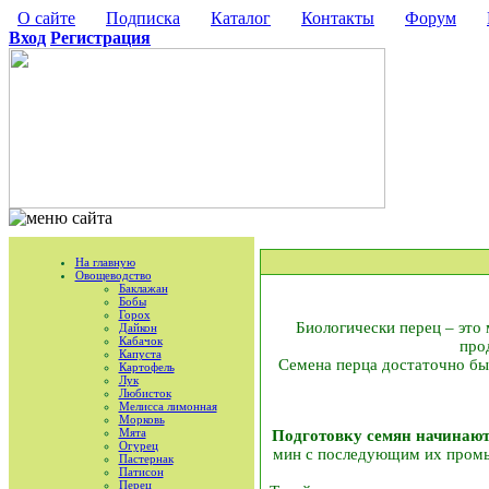
О сайте
Подписка
Каталог
Контакты
Форум
Вход
Регистрация
На главную
Овощеводство
Баклажан
Бобы
Горох
Биологически перец – это 
Дайкон
Кабачок
про
Капуста
Семена перца достаточно быс
Картофель
Лук
Любисток
Мелисса лимонная
Морковь
Мята
Подготовку семян начинают
Огурец
мин с последующим их промыв
Пастернак
Патисон
Перец