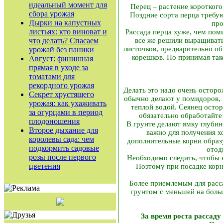
идеальный момент для
Перец – растение короткого
сбора урожая
Поздние сорта перца требую
Дырки на капустных
про
листьях: кто виноват и
Рассада перца хуже, чем пом
что делать? Спасаем
все же решили выращивать
листочков, предварительно об
урожай без паники
корешков. Но принимая так
Август: финишная
прямая в уходе за
томатами для
рекордного урожая
Делать это надо очень осторо
Секрет хрустящего
обычно делают у помидоров, 
урожая: как ухаживать
теплой водой. Сеянец остор
за огурцами в период
обязательно обработайте
плодоношения
В грунте делают ямку глубин
Второе дыхание для
важно для получения хо
королевы сада: чем
дополнительные корни образу
подкормить садовые
отод
розы после первого
Необходимо следить, чтобы к
цветения
Поэтому при посадке корн
Более приемлемым для рассад
грунтом с меньшей на боль
За время роста рассад