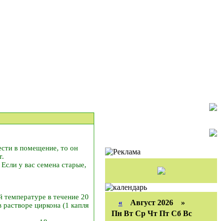
ести в помещение, то он
т.
Если у вас семена старые,
й температуре в течение 20
«
Август 2026 »
 растворе циркона (1 капля
Пн
Вт
Ср
Чт
Пт
Сб
Вс