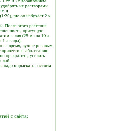
1 ст. л.) с добавлением
 удобрять их растворами
т. д.
:20), где он набухает 2 ч.
й. После этого растения
вещенность, присущую
том калия (25 мл на 10 л
а 1 л воды).
еннее время, лучше розовым
 привести к заболеванию
но прекратить, усилить
золой.
ее надо опрыскать настоем
ей с сайта: