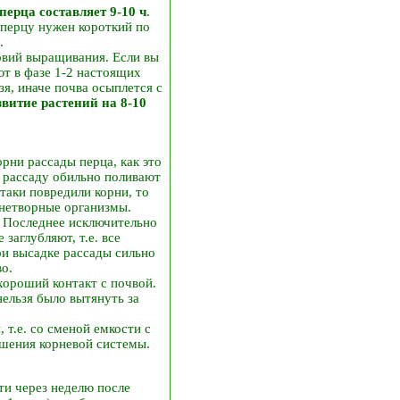
ерца составляет 9-10 ч
.
о перцу нужен короткий по
.
овий выращивания. Если вы
ют в фазе 1-2 настоящих
я, иначе почва осыплется с
витие растений на 8-10
рни рассады перца, как это
и рассаду обильно поливают
таки повредили корни, то
знетворные организмы.
. Последнее исключительно
заглубляют, т.е. все
ри высадке рассады сильно
о.
хороший контакт с почвой.
ельзя было вытянуть за
 т.е. со сменой емкости с
шения корневой системы.
и через неделю после