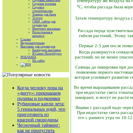
Садовый инвентарь
Температуру же воздуха на 
Садовая техника
о
С, чтобы рассада была кор
Садовое
строительство
Товары для быта
Затем температуру воздуха
Услуги
СМИ, сайты для
садоводов
Интернет магазины
Рассада перца чувствительн
Регистрация в
гибели растений. Этому та
каталоге
Ссылки
Видеоматериалы
Первые 2-3 дня после появл
Выставки для садоводов
Календарь выставок
Когда развернутся семядол
В Санкт-Петербурге
растений, но не менее опасе
РЕКЛАМА
На сайте
RSS
Сеянцы до пикировки при дос
появлении первого настоящег
которая усиливает развитие 
Во время выращивания рассад
Когда чесноку пора на
при недостатке света томат
«диету»: прекращаем
замирают, и могут не расти 
поливы и подкормки
Рубиновые капли лета:
Ящики с рассадой надо через
5 гениальных идей, что
При недостатке света расса
приготовить из
его с раннего утра по 10-1
красной смородины
Чесночный тайминг:
как не пропустить