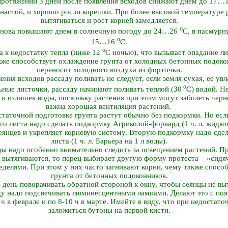
протяжении 3 дней после появления всходов снижают днем до 17…
енастой, и хорошо росли корешки. При более высокой температуре 
вытягиваться и рост корней замедляется.
о
 снова повышают днем в солнечную погоду до 24…26
С, в пасмур
о
15…16
С.
о
а к недостатку тепла (ниже 12
С ночью), что вызывает опадание ли
кже способствует охлаждение грунта от холодных бетонных подокон
переносит холодного воздуха из форточки.
ения всходов рассаду поливать не следует, если земля сухая, ее у
о
ьные листочки, рассаду начинают поливать теплой (30
С) водой. Н
н и излишек воды, поскольку растения при этом могут заболеть чер
важна хорошая вентиляция растений.
таточной подготовке грунта растут обычно без подкормки. Но если
о листа надо сделать подкормку Агриколой-форвард (1 ч. л. жидког
сеянцев и укрепляет корневую систему. Вторую подкормку надо сде
листа (1 ч. л. Барьера на 1 л воды).
ы надо особенно внимательно следить за освещением растений. Пр
ы вытягиваются, то перец выбирает другую форму протеста – «сидя
неделями. При этом у них часто загнивают корни, чему также спосо
грунта от бетонных подоконников.
 день поворачивать обратной стороной к окну, чтобы сеянцы не выт
ду надо подсвечивать люминесцентными лампами. Делают это с поя
2 ч в феврале и по 8-10 ч в марте. Имейте в виду, что при недоста
заложиться бутоны на первой кисти.