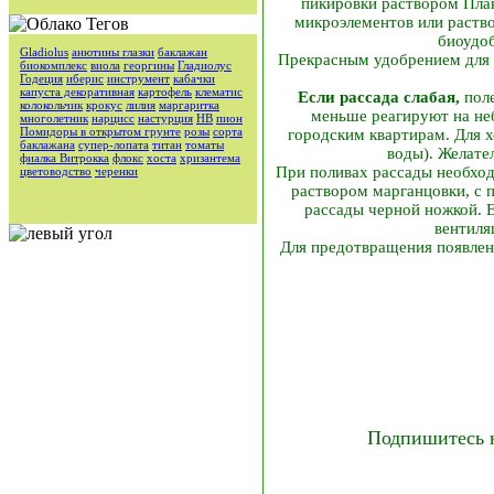
пикировки раствором Плант
микроэлементов или раство
биоудоб
Gladiolus
анютины глазки
баклажан
Прекрасным удобрением для ра
биокомплекс
виола
георгины
Гладиолус
Годеция
иберис
инструмент
кабачки
капуста декоративная
картофель
клематис
Если рассада слабая,
пол
колокольчик
крокус
лилия
маргаритка
меньше реагируют на не
многолетник
нарцисс
настурция
НВ
пион
Помидоры в открытом грунте
розы
сорта
городским квартирам. Для х
баклажана
супер-лопата
титан
томаты
воды). Желател
фиалка Витрокка
флокс
хоста
хризантема
При поливах рассады необходи
цветоводство
черенки
раствором марганцовки, с
рассады черной ножкой. Е
вентиля
Для предотвращения появлени
Подпишитесь 