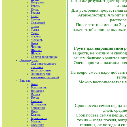
Такой же результат дает протр
Петрушка
эпина
Ревень
Редис
Для ускорения прорастания м
Редька
Агрикола­старт, Альбит и
Салат
Свекла
растворе 
Сельдерей
После этого семена на 2 с
Томат
пакет, чтобы они не высохли
Тыква
Укроп
Фасоль
Фенхель
Хрен
Чеснок
Грунт для выращивания р
Шпинат
веществ, не кислым и свобод
Шавель
Советы тепличнику
вашем балконе хранится заг
Цветоводство
Очень проста и надежна поч
Сад непрерывного
цветения
многолетников
На ведро смеси надо добавить 
Энциклопедия
теплы
комнатных растений
Ваш сад
Можно воспользоваться г
Айва
Боярышник
Виноград
Вишня
Груша
Ежевика
Жимолость
Срок посева семян перца за
Земляника
дней, средне
Ирга
Срок посева семян перца, 
Калина
Крыжовник
точно – когда посеял, ког
Малина
теплицы, от погоды и сил
Облепиха