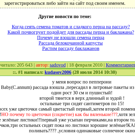
зарегистрироваться либо зайти на сайт под своим именем.
Другие новости по теме:
Когда сеять семена томатов и сладкого перца на рассаду?
Какой почвогрунт подойдет для рассады перца и баклажана?
Почему не взошли семена перца
Рассада белокочанной капусты
Растим рассаду баклажанов
очитало: 205 643 |
автор:
sadovod
| 18 февраля 2010 |
Комментарие
::. #1 написал:
kudasov2006
(28 июля 2014 10:30)
у меня вопрос по пепперони
e Baby(C.annum) рассада взошла ,пересадил в литровые пакеты из 
один рост 30 см и пушистый!
второй тянется в верх длинный и худой !
остальные три сидят сантиметров по 15!
всех уже цветочки самый цветастый первый,затем второй помень
!
НО почему то цветочки (соцветие) как бы вяленькие???
,хотя зе
 зелёные листики!!!первый уже усыпан перчиками,на втором то
чков,три остальных сидят пока но листики хорошие зелёные!КА
поливать???? ,условия одинаковые солнечное окно