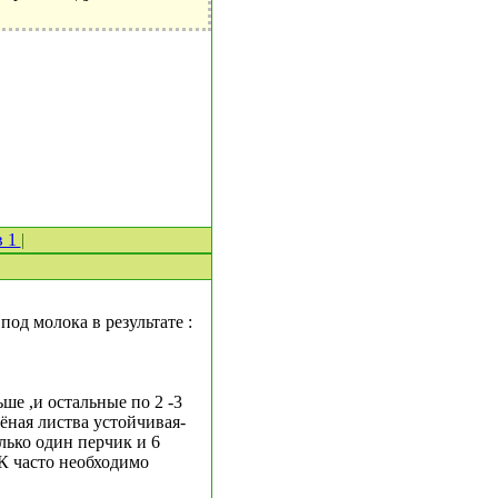
в 1
|
под молока в результате :
ше ,и остальные по 2 -3
лёная листва устойчивая-
лько один перчик и 6
К часто необходимо