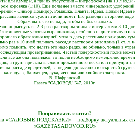
ы или Кемиры, а при их отсутствии – нитрофоской (на 10 л воды – 
ром коровяка (1:10). Еще полезнее вместо минеральных удобрений
рений – Синьор Помидор, Ромашка, Планта, Идеал, Новый Идеал и 
ссады является сухой птичий помет. Его разводят в горячей воде (1
Сбраживать его не надо, чтобы не было запаха.
езно опрыснуть ее 2-3 раза раствором эпина с интервалами 8-10 дне
благоприятные условия выращивания, особенно недостаточную ос
орошего образования корней можно дать растениям подкормку гума
ьно раз в 10 дней поливать рассаду раствором ризоплана (1 ст. л. н
мо помнить, что делать это надо редко, но обильно, только в утр
 последующим проветриванием. Частый поверхностный полив может
сли все же она появилась, то полив необходимо немедленно времен
цию, а грунт присыпать слоем прокаленного песка или припудрить 
я на рассаде вредителей, за неделю до высадки в открытый грунт 
календулы, бархатцев, лука, чеснока или хвойного экстракта.
В. Шафранский
Газета "САДОВОД" №7, 2010г.
Понравилась статья?
на «САДОВЫЕ ПОДСКАЗКИ» – подборку актуальных стат
«GAZETASADOVOD.RU»