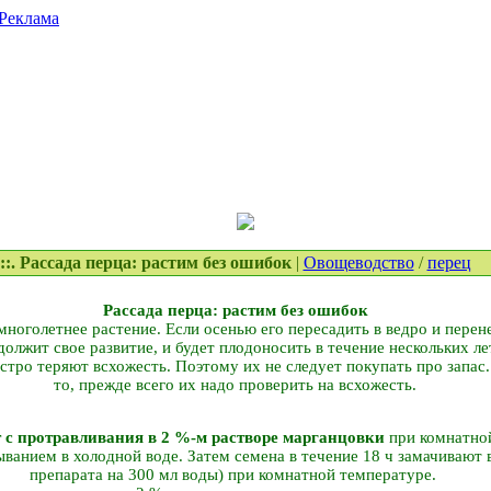
Реклама
::. Рассада перца: растим без ошибок
|
Овощеводство
/
перец
Рассада перца: растим без ошибок
многолетнее растение. Если осенью его пересадить в ведро и перен
должит свое развитие, и будет плодоносить в течение нескольких ле
тро теряют всхожесть. Поэтому их не следует покупать про запас. 
то, прежде всего их надо проверить на всхожесть.
 с протравливания в 2 %-м растворе марганцовки
при комнатно
анием в холодной воде. Затем семена в течение 18 ч замачивают в
препарата на 300 мл воды) при комнатной температуре.