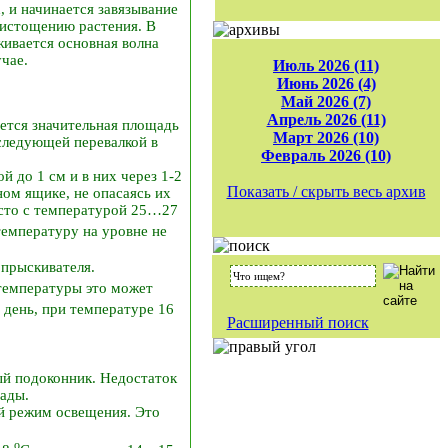
, и начинается завязывание
 истощению растения. В
живается основная волна
чае.
Июль 2026 (11)
Июнь 2026 (4)
Май 2026 (7)
Апрель 2026 (11)
ется значительная площадь
Март 2026 (10)
следующей перевалкой в
Февраль 2026 (10)
й до 1 см и в них через 1-2
Показать / скрыть весь архив
ом ящике, не опасаясь их
есто с температурой 25…27
температуру на уровне не
опрыскивателя.
 температуры это может
 день, при температуре 16
Расширенный поиск
ый подоконник. Недостаток
сады.
ый режим освещения. Это
о