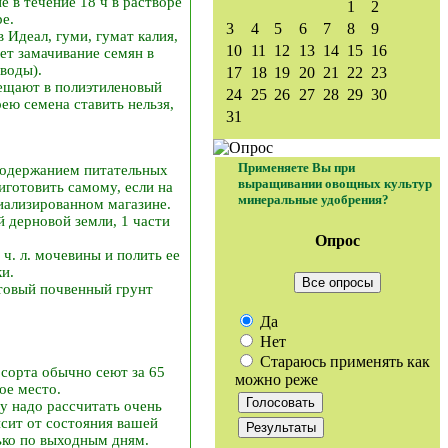
е в течение 18 ч в растворе
1
2
ре.
3
4
5
6
7
8
9
 Идеал, гуми, гумат калия,
10
11
12
13
14
15
16
ет замачивание семян в
 воды).
17
18
19
20
21
22
23
мещают в полиэтиленовый
24
25
26
27
28
29
30
ею семена ставить нельзя,
31
Применяете Вы при
содержанием питательных
выращивании овощных культур
иготовить самому, если на
минеральные удобрения?
циализированном магазине.
й дерновой земли, 1 части
Опрос
 ч. л. мочевины и полить ее
ки.
Все опросы
отовый почвенный грунт
Да
Нет
Стараюсь применять как
 сорта обычно сеют за 65
можно реже
ное место.
у надо рассчитать очень
висит от состояния вашей
лько по выходным дням.