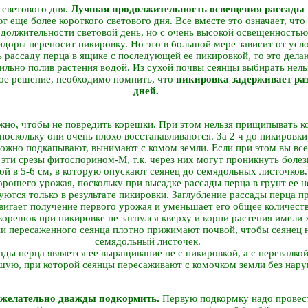
 светового дня.
Лучшая продолжительность освещения рассады п
т еще более короткого светового дня. Все вместе это означает, чт
должительности световой день, но с очень высокой освещенностью
идоры переносит пикировку. Но это в большой мере зависит от усл
 рассаду перца в ящике с последующей ее пикировкой, то это дела
ильно полив растения водой. Из сухой почвы сеянцы выбирать нельз
ое решение, необходимо помнить, что
пикировка задерживает раз
дней.
жно, чтобы не повредить корешки. При этом нельзя прищипывать ко
поскольку они очень плохо восстанавливаются. За 2 ч до пикировк
ожно подкапывают, вынимают с комом земли. Если при этом вы все­
 эти срезы фитоспорином-М, т.к. через них могут проникнуть боле
ой в 5-6 см, в которую опускают сеянец до семядольных листочков
рошего урожая, поскольку при высадке рассады перца в грунт ее не 
ются только в результате пикировки. Заглубление рассады перца п
вигает получение первого урожая и уменьшает его общее количеств
орешок при пикировке не загнулся кверху и корни растения имели 
и пересаженного сеянца плотно прижимают почвой, чтобы сеянец н
семядольный листочек.
ы перца является ее выращивание не с пикировкой, а с перевалкой,
шую, при которой сеянцы пересаживают с комочком земли без нару
у желательно дважды подкормить.
Первую подкормку надо провест