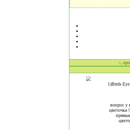
::. пр
1)Birds Ey
вопрос у 
цветочка !
прямые
цвето