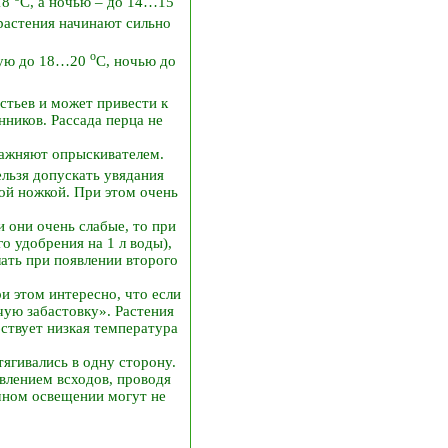
18
С, а ночью – до 14…15
растения начинают сильно
о
ную до 18…20
С, ночью до
стьев и может привести к
ников. Рассада перца не
влажняют опрыскивателем.
ельзя допускать увядания
ной ножкой. При этом очень
 они очень слабые, то при
о удобрения на 1 л воды),
лать при появлении второго
и этом интересно, что если
чую забастовку». Растения
бствует низкая температура
ягивались в одну сторону.
влением всходов, проводя
точном освещении могут не