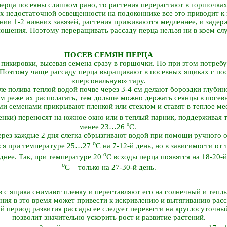
 перца посеяны слишком рано, то растения перерастают в горшочках
х недостаточной освещенности на подоконнике все это приводит к
ении 1-2 нижних завязей, растения приживаются медленнее, и задер
ошения. Поэтому переращивать рассаду перца нельзя ни в коем слу
ПОСЕВ СЕМЯН ПЕРЦА
пикировки, высевая семена сразу в горшочки. Но при этом потребу
 Поэтому чаще рассаду перца выращивают в посевных ящиках с по
«персональную» тару.
ле полива теплой водой почве через 3-4 см делают бороздки глубино
м реже их располагать, тем дольше можно держать сеянцы в посевн
и семенами прикрывают пленкой или стеклом и ставят в теплое м
ленки) переносят на южное окно или в теплый парник, поддерживая 
0
менее 23…26
С.
ерез каждые 2 дня слегка сбрызгивают водой при помощи ручного 
о
ся при температуре 25…27
С на 7-12-й день, но в зависимости от
о
днее. Так, при температуре 20
С всходы перца появятся на 18-20-й
о
С – только на 27-30-й день.
 с ящика снимают пленку и переставляют его на солнечный и тепл
ния в это время может привести к искривлению и вытягиванию рас
й период развития рассады ее следует перевести на круглосуточн
позволит значительно ускорить рост и развитие растений.