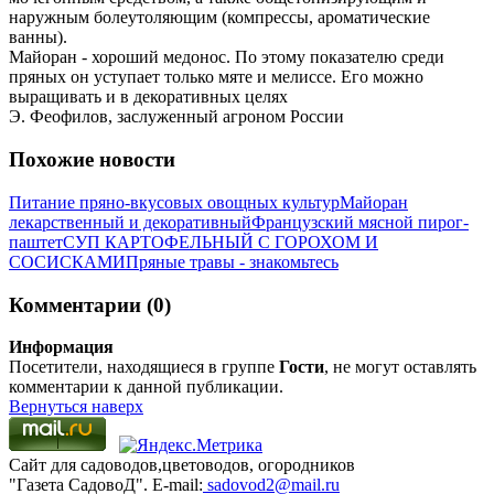
наружным болеутоляющим (компрессы, ароматические
ванны).
Майоран - хороший медонос. По этому показателю среди
пряных он уступает только мяте и мелиссе. Его можно
выращивать и в декоративных целях
Э. Феофилов, заслуженный агроном России
Похожие новости
Питание пряно-вкусовых овощных культур
Майоран
лекарственный и декоративный
Французский мясной пирог­
паштет
СУП КАРТОФЕЛЬНЫЙ С ГОРОХОМ И
СОСИСКАМИ
Пряные травы - знакомьтесь
Комментарии (0)
Информация
Посетители, находящиеся в группе
Гости
, не могут оставлять
комментарии к данной публикации.
Вернуться наверх
Сайт для садоводов,цветоводов, огородников
"Газета СадовоД". E-mail:
sadovod2@mail.ru