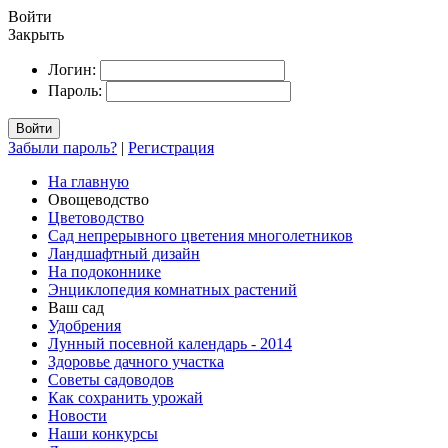
Войти
Закрыть
Логин:
Пароль:
Войти
Забыли пароль?
|
Регистрация
На главную
Овощеводство
Цветоводство
Сад непрерывного цветения многолетников
Ландшафтный дизайн
На подоконнике
Энциклопедия комнатных растений
Ваш сад
Удобрения
Лунный посевной календарь - 2014
Здоровье дачного участка
Советы садоводов
Как сохранить урожай
Новости
Наши конкурсы