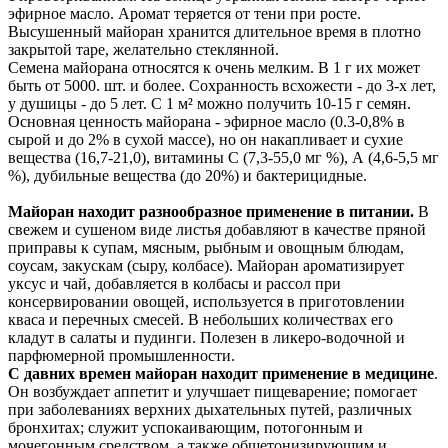
эфирное масло. Аромат теряется от тени при росте.
Высушенный майоран хранится длительное время в плотно
закрытой таре, желательно стеклянной.
Семена майорана относятся к очень мелким. В 1 г их может
быть от 5000. шт. и более. Сохранность всхожести - до 3-х лет,
у душицы - до 5 лет. С 1 м² можно получить 10-15 г семян.
Основная ценность майорана - эфирное масло (0.3-0,8% в
сырой и до 2% в сухой массе), но он накапливает и сухие
вещества (16,7-21,0), витамины С (7,3-55,0 мг %), А (4,6-5,5 мг
%), дубильные вещества (до 20%) и бактерицидные.
Майоран находит разнообразное применение в питании.
В
свежем и сушеном виде листья добавляют в качестве пряной
приправы к супам, мясным, рыбным и овощным блюдам,
соусам, закускам (сыру, колбасе). Майоран ароматизирует
уксус и чай, добавляется в колбасы и рассол при
консервировании овощей, используется в приготовлении
кваса и перечных смесей. В небольших количествах его
кладут в салаты и пудинги. Полезен в ликеро-водочной и
парфюмерной промышленности.
С давних времен майоран находит применение в медицине
.
Он возбуждает аппетит и улучшает пищеварение; помогает
при заболеваниях верхних дыхательных путей, различных
бронхитах; служит успокаивающим, потогонным и
мочегонным средством, а также общетонизирующим и