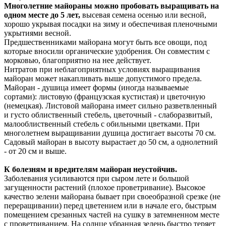
Многолетние майораны можно пробовать выращивать на
одном месте до 5 лет,
высевая семена осенью или весной,
хорошо укрывая посадки на зиму и обеспечивая пленочными
укрытиями весной.
Предшественниками майорана могут быть все овощи, под
которые вносили органические удобрения. Он совместим с
морковью, благоприятно на нее действует.
Нитратов при неблагоприятных условиях выращивания
майоран может накапливать выше допустимого предела.
Майоран - душица имеет формы (иногда называемые
сортами): листовую (французская кустистая) и цветочную
(немецкая). Листовой майорана имеет сильно разветвленный
и густо облиственный стебель, цветочный - слаборазвитый,
малооблиственный стебель с обильными цветками. При
многолетнем выращивании душица достигает высоты 70 см.
Садовый майоран в высоту вырастает до 50 см, а однолетний
- от 20 см и выше.
К болезням и вредителям майоран неустойчив.
Заболевания усиливаются при сыром лете и большой
загущенности растений (плохое проветривание). Высокое
качество зелени майорана бывает при своеобразной срезке (не
переращивании) перед цветением или в начале его, быстрым
помещением срезанных частей на сушку в затемненном месте
с проветриванием. На солнце убранная зелень быстро теряет