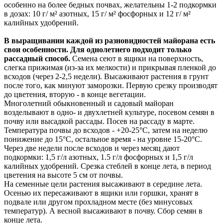
особенно на более бедных почвах, желательны 1-2 подкормки
в дозах: 10 г/ м² азотных, 15 г/ м² фосфорных и 12 г/ м²
калийных удобрений.
В выращивании каждой из разновидностей майорана есть
свои особенности. Для однолетнего подходит только
рассадный способ.
Семена сеют в ящики на поверхность,
слегка прижимая (из-за их мелкости) и прикрывая пленкой до
всходов (через 2-2,5 недели). Высаживают растения в грунт
после того, как минуют заморозки. Первую срезку производят
до цветения, вторую - в конце вегетации.
Многолетний обыкновенный и садовый майоран
возделывают в одно- и двухлетней культуре, посевом семян в
почву или высадкой рассады. Посев на рассаду в марте.
Температура почвы до всходов - +20-25°С, затем на неделю
понижение до 15°С, остальное время - на уровне 15-20°С.
Через две недели после всходов и через месяц дают
подкормки: 1,5 г/л азотных, 1.5 г/л фосфорных и 1,5 г/л
калийных удобрений. Срезка стеблей в конце лета, в период
цветения на высоте 5 см от почвы.
На семенные цели растения высаживают в середине лета.
Осенью их пересаживают в ящики или горшки, хранят в
подвале или другом прохладном месте (без минусовых
температур). А весной высаживают в почву. Сбор семян в
конце лета.