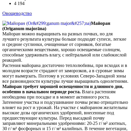
4 194
Овощеводство
Майоран
(Orīganum majorāna)
Майоран можно выращивать на разных почвах, но для
лучшего результата культуры больше подходят супеси, легкие
и средние суглинки, очищенные от сорняков, богатые
органическими веществами, хорошо освещаемые солнцем,
способные удерживать влагу, с нейтральной или слабокислой
реакцией.
Растения майорана достаточно теплолюбивы, при всходах и в
молодом возрасте страдают от заморозков, а в суровые зимы
могут вымерзать. Поэтому в условиях Северо-Западной зоны
все разновидности культуры лучше выращивать однолетними.
Майоран требует хорошей освещенности и длинного дня,
особенно в начальном периоде роста.
Влага растениям
необходима при посадке и в момент активного роста.
Затенение участка и подсушивание почвы резко отрицательно
влияет на рост и урожай. На участке с майораном желательны
высокие дозы органических удобрений, внесенные под
предшествующие культуры. Перед высадкой почву
заправляют минеральными удобрениями: 20-25 г/ м² азотных,
30 г/ м² фосфорных и 15 г/ м² калийных. В течение вегетации,