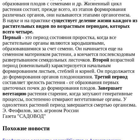
образования плодов с семенами и др. Жизненный цикл
растения состоит, прежде всего, из этапов формирования
различных органов, они называются этапами органогенеза.
В науке и на практике
существует деление жизни каждого из
растительных видов по возрастным периодам, которых
всего четыре.
Первый
- это период состояния проростка, когда все
растительные органы являются зародышевыми,
образовавшимися за счет семени. Он начинается еще на
семенном материнком растении, а кончается послевсходовым
развертыванием семядольных листочков.
Второй
возрастной
период (ювенильный) характеризуется начальным
формированием листьев, стеблей и корней. Он продолжается
до формирования органов плодоношения.
Третий период
составляет зрелость растения - от образования первых
цветочных почек до формирования плодов.
Завершает
вегетацию
растения старение, когда затухают генеративные
процессы, постепенно отмирают вегетативные органы. У
однолетних растений период завершается смертью организма.
Э. Феофилов, засл. агроном России
Газета "САДОВОД"
Похожие новости