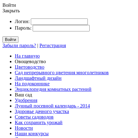
Войти
Закрыть
Логин:
Пароль:
Войти
Забыли пароль?
|
Регистрация
На главную
Овощеводство
Цветоводство
Сад непрерывного цветения многолетников
Ландшафтный дизайн
На подоконнике
Энциклопедия комнатных растений
Ваш сад
Удобрения
Лунный посевной календарь - 2014
Здоровье дачного участка
Советы садоводов
Как сохранить урожай
Новости
Наши конкурсы