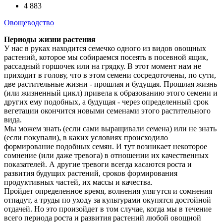
4 883
Овощеводство
Периоды жизни растения
У нас в руках находится семечко одного из видов овощных
растений, которое мы собираемся посеять в посевной ящик,
рассадный горшочек или на грядку. В этот момент нам не
приходит в голову, что в этом семени сосредоточены, по сути,
две растительные жизни - прошлая и будущая. Прошлая жизнь
(или жизненный цикл) привела к образованию этого семени и
других ему подобных, а будущая - через определенный срок
вегетации окончится новыми семенами этого растительного
вида.
Мы можем знать (если сами выращивали семена) или не знать
(если покупали), в каких условиях происходило
формирование подобных семян. И тут возникает некоторое
сомнение (или даже тревога) в отношении их качественных
показателей. А другие тревоги всегда касаются роста и
развития будущих растений, сроков формирования
продуктивных частей, их массы и качества.
Пройдет определенное время, волнения улягутся и сомнения
отпадут, а труды по уходу за культурами окупятся достойной
отдачей. Но это произойдет в том случае, когда мы в течение
всего периода роста и развития растений любой овощной