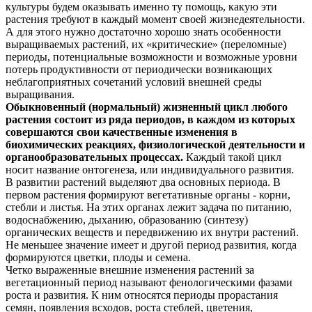
культуры будем оказывать именно ту помощь, какую эти
растения требуют в каждый момент своей жизнедеятельности.
А для этого нужно достаточно хорошо знать особенности
выращиваемых растений, их «критические» (переломные)
периоды, потенциальные возможности и возможные уровни
потерь продуктивности от периодически возникающих
неблагоприятных сочетаний условий внешней среды
выращивания.
Обыкновенный (нормальный) жизненный цикл любого
растения состоит из ряда периодов, в каждом из которых
совершаются свои качественные изменения в
биохимических реакциях, физиологической деятельности и
органообразовательных процессах.
Каждый такой цикл
носит название онтогенеза, или индивидуального развития.
В развитии растений выделяют два основных периода. В
первом растения формируют вегетативные органы - корни,
стебли и листья. На этих органах лежит задача по питанию,
водоснабжению, дыханию, образованию (синтезу)
органических веществ и передвижению их внутри растений.
Не меньшее значение имеет и другой период развития, когда
формируются цветки, плоды и семена.
Четко выраженные внешние изменения растений за
вегетационный период называют фенологическими фазами
роста и развития. К ним относятся периоды прорастания
семян, появления всходов, роста стеблей, цветения,