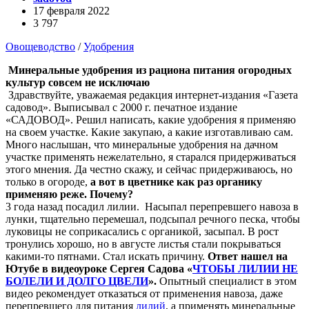
17 февраля 2022
3 797
Овощеводство
/
Удобрения
Минеральные удобрения из рациона питания огородных
культур совсем не исключаю
Здравствуйте, уважаемая редакция интернет-издания «Газета
садовод». Выписывал с 2000 г. печатное издание
«САДОВОД». Решил написать, какие удобрения я применяю
на своем участке. Какие закупаю, а какие изготавливаю сам.
Много наслышан, что минеральные удобрения на дачном
участке применять нежелательно, я старался придерживаться
этого мнения. Да честно скажу, и сейчас придерживаюсь, но
только в огороде,
а вот в цветнике как раз органику
применяю реже. Почему?
3 года назад посадил лилии. Насыпал перепревшего навоза в
лунки, тщательно перемешал, подсыпал речного песка, чтобы
луковицы не соприкасались с органикой, засыпал. В рост
тронулись хорошо, но в августе листья стали покрываться
какими-то пятнами. Стал искать причину.
Ответ нашел на
Ютубе в видеоуроке Сергея Садова «
ЧТОБЫ ЛИЛИИ НЕ
БОЛЕЛИ И ДОЛГО ЦВЕЛИ
».
Опытный специалист в этом
видео рекомендует отказаться от применения навоза, даже
перепревшего для питания
лилий
, а применять минеральные