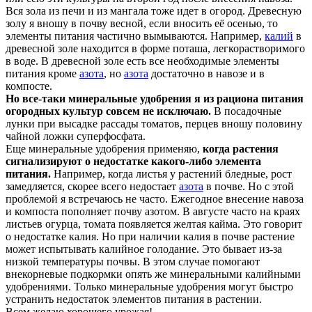
Вся зола из печи и из мангала тоже идет в огород. Древесную
золу я вношу в почву весной, если вносить её осенью, то
элементы питания частично вымываются. Например,
калий
в
древесной золе находится в форме поташа, легкорастворимого
в воде. В древесной золе есть все необходимые элементы
питания кроме
азота
, но
азота
достаточно в навозе и в
компосте.
Но все-таки минеральные удобрения я из рациона питания
огородных культур совсем не исключаю.
В посадочные
лунки при высадке рассады томатов, перцев вношу половину
чайной ложки суперфосфата.
Еще минеральные удобрения применяю,
когда растения
сигнализируют о недостатке какого-либо элемента
питания.
Например, когда листья у растений бледные, рост
замедляется, скорее всего недостает
азота
в почве. Но с этой
проблемой я встречаюсь не часто. Ежегодное внесение навоза
и компоста пополняет почву азотом. В августе часто на краях
листьев огурца, томата появляется желтая кайма. Это говорит
о недостатке калия. Но при наличии калия в почве растение
может испытывать калийное голодание. Это бывает из-за
низкой температуры почвы. В этом случае помогают
внекорневые подкормки опять же минеральными калийными
удобрениями. Только минеральные удобрения могут быстро
устранить недостаток элементов питания в растении.
Всем желаю хорошего урожая!