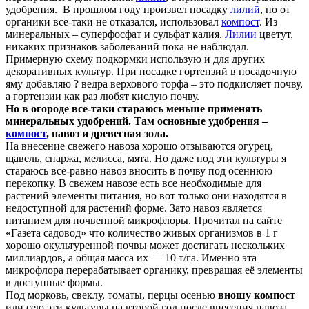
удобрения. В прошлом году произвел посадку
лилий
, но от
органики все-таки не отказался, использовал
компост
. Из
минеральных – суперфосфат и сульфат калия.
Лилии
цветут,
никаких признаков заболеваний пока не наблюдал.
Примерную схему подкормки использую и для других
декоративных культур. При посадке гортензий в посадочную
яму добавляю ? ведра верхового торфа – это подкисляет почву,
а гортензии как раз любят кислую почву.
Но в огороде все-таки стараюсь меньше применять
минеральных удобрений. Там основные удобрения –
компост
, навоз и древесная зола.
На внесение свежего навоза хорошо отзываются огурец,
щавель, спаржа, мелисса, мята. Но даже под эти культуры я
стараюсь все-равно навоз вносить в почву под осеннюю
перекопку. В свежем навозе есть все необходимые для
растений элементы питания, но вот только они находятся в
недоступной для растений форме. Зато навоз является
питанием для почвенной микрофлоры. Прочитал на сайте
«Газета садовод» что количество живых организмов в 1 г
хорошо окультуренной почвы может достигать нескольких
миллиардов, а общая масса их — 10 т/га. Именно эта
микрофлора перерабатывает органику, превращая её элементы
в доступные формы.
Под морковь, свеклу, томаты, перцы осенью
вношу компост
или сею эти культуры на второй год после внесения навоза.