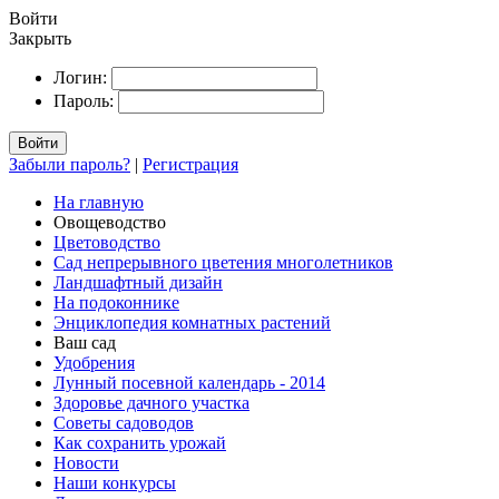
Войти
Закрыть
Логин:
Пароль:
Войти
Забыли пароль?
|
Регистрация
На главную
Овощеводство
Цветоводство
Сад непрерывного цветения многолетников
Ландшафтный дизайн
На подоконнике
Энциклопедия комнатных растений
Ваш сад
Удобрения
Лунный посевной календарь - 2014
Здоровье дачного участка
Советы садоводов
Как сохранить урожай
Новости
Наши конкурсы