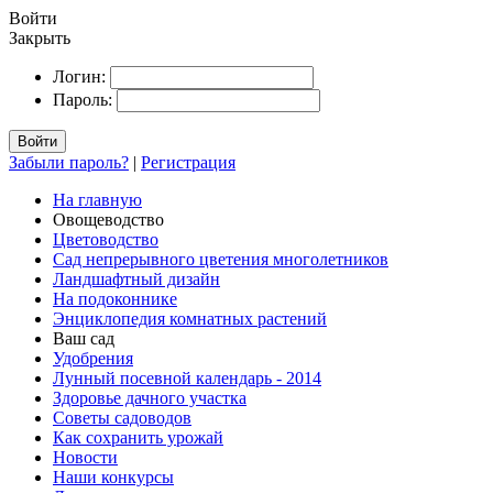
Войти
Закрыть
Логин:
Пароль:
Войти
Забыли пароль?
|
Регистрация
На главную
Овощеводство
Цветоводство
Сад непрерывного цветения многолетников
Ландшафтный дизайн
На подоконнике
Энциклопедия комнатных растений
Ваш сад
Удобрения
Лунный посевной календарь - 2014
Здоровье дачного участка
Советы садоводов
Как сохранить урожай
Новости
Наши конкурсы