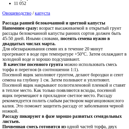
11 052
Овощеводство
/
капуста
Рассада ранней белокочанной и цветной капусты
Напомним сразу:
возраст высаживаемой в открытый грунт
рассады белокочанной капусты ранних сортов должен быть
45-50 дней. Иными словами,
посеять семена нужно в
двадцатых числах марта.
Для обеззараживания семян их в течение 20 минут
прогревают в воде при температуре +50°С. Затем охлаждают в
холодной воде и хорошо подсушивают.
В качестве посевного грунта
можно использовать смесь
торфа и перегноя (в соотношении 1:1).
Посевной ящик заполняют грунтом, делают бороздки и сеют
семена на глубину 1 см. Затем поливают и уплотняют.
Посевной ящик накрывают полиэтиленовой пленкой и ставят
в теплое место. Как только появляются всходы, посевной
ящик перемещают в прохладное светлое место. Рассаду
рекомендуется полить слабым раствором марганцовокислого
калия. Это поможет защитить рассаду от заболевания черной
ножкой.
Рассаду пикируют в фазе хорошо развитых семядольных
листьев.
Почвенная смесь готовится из
одной частей торфа, двух