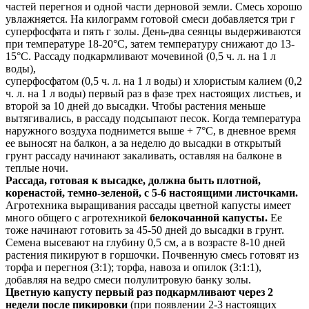
частей перегноя и одной части дерновой земли. Смесь хорошо
увлажняется. На килограмм готовой смеси добавляется три г
суперфосфата и пять г золы. День-два сеянцы выдерживаются
при температуре 18-20°С, затем температуру снижают до 13-
15°С. Рассаду подкармливают мочевиной (0,5 ч. л. на 1 л
воды),
суперфосфатом (0,5 ч. л. на 1 л воды) и хлористым калием (0,2
ч. л. на 1 л воды) первый раз в фазе трех настоящих листьев, и
второй за 10 дней до высадки. Чтобы растения меньше
вытягивались, в рассаду подсыпают песок. Когда температура
наружного воздуха поднимется выше + 7°С, в дневное время
ее выносят на балкон, а за неделю до высадки в открытый
грунт рассаду начинают закаливать, оставляя на балконе в
теплые ночи.
Рассада, готовая к высадке, должна быть плотной,
коренастой, темно-зеленой, с 5-6 настоящими листочками.
Агротехника выращивания рассады цветной капусты имеет
много общего с агротехникой
белокочанной капусты.
Ее
тоже начинают готовить за 45-50 дней до высадки в грунт.
Семена высевают на глубину 0,5 см, а в возрасте 8-10 дней
растения пикируют в горшочки. Почвенную смесь готовят из
торфа и перегноя (3:1); торфа, навоза и опилок (3:1:1),
добавляя на ведро смеси полулитровую банку золы.
Цветную капусту первый раз подкармливают через 2
недели после пикировки
(при появлении 2-3 настоящих