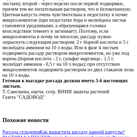
листьев), второй - через неделю после первой подкормки,
причем тем же питательным раствором, что и белокочанную.
Цветная капуста очень чувствительна к недостатку в почве
микроэлементов (при недостатке бора и молибдена листья
становятся уродливыми, а образующаяся головка
впоследствии темнеет и загнивает). Поэтому, если
микроэлементы в почву не вносили, рассаду нужно
опрыснуть следующим раствором: 2 г борной кислоты и 5 г
молибдата аммония на 10 л воды. Или в фазе 4 листьев
подкормить рассаду раствором микроэлементов, но уже под
корень (борная кислота - 2 г, сульфат марганца - 1,5 г,
молибдат аммония - 0,5 г на 10 л воды); при отсутствии
микроэлементов подкормить раствором из двух стаканов золы
на 10 л воды.
Готовая к высадке рассада должна иметь 5-6 настоящих
листьев.
Т. Савельева, научи, сотр. ВНИИ зашиты растений
Газета "САДОВОД"
Похожие новости
Рассада сельдерея
Как вырастить рассаду ранней капусты?