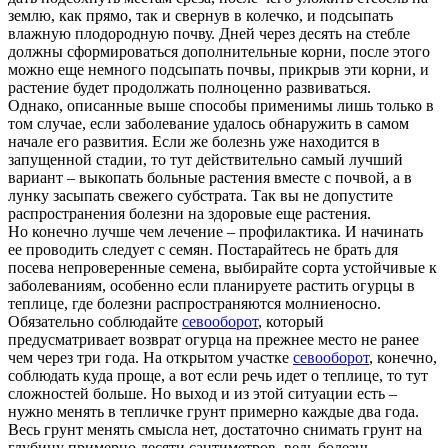
землю, как прямо, так и свернув в колечко, и подсыпать
влажную плодородную почву. Дней через десять на стебле
должны сформироваться дополнительные корни, после этого
можно еще немного подсыпать почвы, прикрыв эти корни, и
растение будет продолжать полноценно развиваться.
Однако, описанные выше способы применимы лишь только в
том случае, если заболевание удалось обнаружить в самом
начале его развития. Если же болезнь уже находится в
запущенной стадии, то тут действительно самый лучший
вариант – выкопать больные растения вместе с почвой, а в
лунку засыпать свежего субстрата. Так вы не допустите
распространения болезни на здоровые еще растения.
Но конечно лучше чем лечение – профилактика. И начинать
ее проводить следует с семян. Постарайтесь не брать для
посева непроверенные семена, выбирайте сорта устойчивые к
заболеваниям, особенно если планируете растить огурцы в
теплице, где болезни распространяются молниеносно.
Обязательно соблюдайте
севооборот
, который
предусматривает возврат огурца на прежнее место не ранее
чем через три года. На открытом участке
севооборот
, конечно,
соблюдать куда проще, а вот если речь идет о теплице, то тут
сложностей больше. Но выход и из этой ситуации есть –
нужно менять в тепличке грунт примерно каждые два года.
Весь грунт менять смысла нет, достаточно снимать грунт на
глубину примерно десяти сантиметров, ведь болезнь