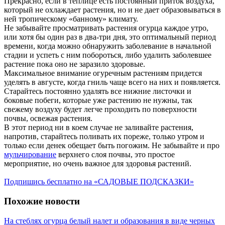
Прекрасно, если в теплице есть постоянный приток воздуха,
который не охлаждает растения, но и не дает образовываться в
ней тропическому «банному» климату.
Не забывайте просматривать растения огурца каждое утро,
или хотя бы один раз в два-три дня, это оптимальный период
времени, когда можно обнаружить заболевание в начальной
стадии и успеть с ним побороться, либо удалить заболевшее
растение пока оно не заразило здоровые.
Максимальное внимание огуречным растениям придется
уделять в августе, когда гниль чаще всего на них и появляется.
Старайтесь постоянно удалять все нижние листочки и
боковые побеги, которые уже растению не нужны, так
свежему воздуху будет легче проходить по поверхности
почвы, освежая растения.
В этот период ни в коем случае не заливайте растения,
напротив, старайтесь поливать их пореже, только утром и
только если денек обещает быть погожим. Не забывайте и про
мульчирование
верхнего слоя почвы, это простое
мероприятие, но очень важное для здоровья растений.
Подпишись бесплатно на «САДОВЫЕ ПОДСКАЗКИ»
Похожие новости
На стеблях огурца белый налет и образования в виде черных