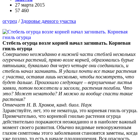
27 марта 2015
57 460
огурец
/
Здоровье дачного участка
Стебель огурца возле корней начал загнивать. Корневая
гниль огурца
Совершенно неожиданно в нижней части стеблей нескольких
огуречных растений, прямо возле корней, образовались бурые
пятнышки, буквально дня через четыре они соединились, и
стебель начал загнивать. Я удалил почти все такие растения
с участка, оставив лишь несколько, чтобы посмотреть, что
будет дальше. Произошло следующее – верхушечные листья
завяли, потом пожелтели и засохли, растения погибли. Что
это? Может нематода? И можно ли вообще спасти такие
растения?
Отвечает Н. В. Хромов, канд. биол. Наук
Здравствуйте, нет, это не нематода, это корневая гниль огурца.
Примечательно, что корневой гнилью растения огурца
действительно поражаются неожиданно и в наиболее важный
момент своего развития. Обычно видимые невооруженным
глазом симптомы этого заболевания становятся заметны, когда
уже поздно, то есть в начале плодоношения. Вся опасность