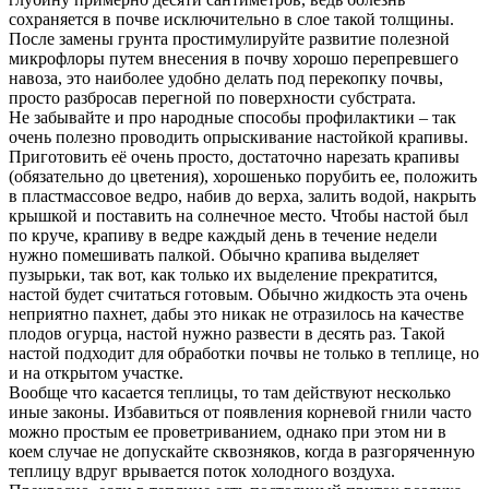
сохраняется в почве исключительно в слое такой толщины.
После замены грунта простимулируйте развитие полезной
микрофлоры путем внесения в почву хорошо перепревшего
навоза, это наиболее удобно делать под перекопку почвы,
просто разбросав перегной по поверхности субстрата.
Не забывайте и про народные способы профилактики – так
очень полезно проводить опрыскивание настойкой крапивы.
Приготовить её очень просто, достаточно нарезать крапивы
(обязательно до цветения), хорошенько порубить ее, положить
в пластмассовое ведро, набив до верха, залить водой, накрыть
крышкой и поставить на солнечное место. Чтобы настой был
по круче, крапиву в ведре каждый день в течение недели
нужно помешивать палкой. Обычно крапива выделяет
пузырьки, так вот, как только их выделение прекратится,
настой будет считаться готовым. Обычно жидкость эта очень
неприятно пахнет, дабы это никак не отразилось на качестве
плодов огурца, настой нужно развести в десять раз. Такой
настой подходит для обработки почвы не только в теплице, но
и на открытом участке.
Вообще что касается теплицы, то там действуют несколько
иные законы. Избавиться от появления корневой гнили часто
можно простым ее проветриванием, однако при этом ни в
коем случае не допускайте сквозняков, когда в разгоряченную
теплицу вдруг врывается поток холодного воздуха.