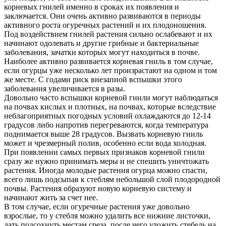
корневых гнилей именно в сроках их появления и
заключается. Они очень активно развиваются в периоды
активного роста огуречных растений и их плодоношения.
Под воздействием гнилей растения сильно ослабевают и их
начинают одолевать и другие грибные и бактериальные
заболевания, зачатки которых могут находиться в почве.
Наиболее активно развивается корневая гниль в том случае,
если огурцы уже несколько лет произрастают на одном и том
же месте. С годами риск внезапной вспышки этого
заболевания увеличивается в разы.
Довольно часто вспышки корневой гнили могут наблюдаться
на почвах кислых и плотных, на почвах, которые вследствие
неблагоприятных погодных условий охлаждаются до 12-14
градусов либо напротив перегреваются, когда температура
поднимается выше 28 градусов. Вызвать корневую гниль
может и чрезмерный полив, особенно если вода холодная.
При появлении самых первых признаков корневой гнили
сразу же нужно принимать меры и не спешить уничтожать
растения. Иногда молодые растения огурца можно спасти,
всего лишь подсыпав к стеблям небольшой слой плодородной
почвы. Растения образуют новую корневую систему и
начинают жить за счет нее.
В том случае, если огуречные растения уже довольно
взрослые, то у стебля можно удалить все нижние листочки,
дать подсохнуть местам среза, после чего уложить стебель на