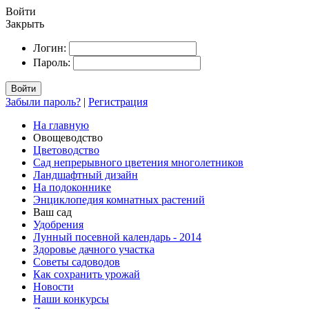
Войти
Закрыть
Логин:
Пароль:
Войти
Забыли пароль?
|
Регистрация
На главную
Овощеводство
Цветоводство
Сад непрерывного цветения многолетников
Ландшафтный дизайн
На подоконнике
Энциклопедия комнатных растений
Ваш сад
Удобрения
Лунный посевной календарь - 2014
Здоровье дачного участка
Советы садоводов
Как сохранить урожай
Новости
Наши конкурсы