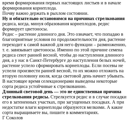
время формирования первых настоящих листьев и в начале
формирования корнеплода.
Почву важно держать в рыхлом состоянии.
Ну и обязательно остановимся на причинах стрелкования
редиса, когда, минуя образования корнеплодов, редис
формирует цветоносы.
Редис – растение длинного дня. Это означает, что попадаю в
благоприятные условия по продолжительности дня, растение
переходит к самой важной для него функции – размножению,
т. е. завязывает цветоносы. Именно по этой причине семена
редиса сеют ранней весной, чтобы до наступления длинного
дня, а у нас в Санкт-Петербурге до наступления белых ночей,
растение успело сформировать корнеплоды. Если посевы не
успели произвести ранней весной, то их можно отложить на
вторую половину июля, когда световой день начнет убывать.
В настоящее время селекционерами выведены некоторые
сорта редиса устойчивые к стрелкованию.
Длинный световой день — это не единственная причина
стрелкования редисы.
Стрелкуется редис и в случае посадки
его в затененных участках, при загущенных посадках. А при
недостатке влаги корнеплоды образуются мелкими. А какие
сорта выращиваете вы, пишите в комментариях.
Г Соколов