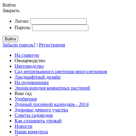
Войти
Закрыть
Логин:
Пароль:
Войти
Забыли пароль?
|
Регистрация
На главную
Овощеводство
Цветоводство
Сад непрерывного цветения многолетников
Ландшафтный дизайн
На подоконнике
Энциклопедия комнатных растений
Ваш сад
Удобрения
Лунный посевной календарь - 2014
Здоровье дачного участка
Советы садоводов
Как сохранить урожай
Новости
Наши конкурсы