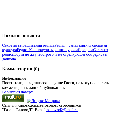
Похожие новости
Секреты выращивания редиса
Редис – самая ранняя овощная
культура
Редис. Как получить ранний урожай редиса
Салат из
редиса
Cорта не жгуче­острого и не стрелкующегося редиса и
дайкона
Комментарии (0)
Информация
Посетители, находящиеся в группе
Гости
, не могут оставлять
комментарии к данной публикации.
Вернуться наверх
Сайт для садоводов,цветоводов, огородников
"Газета СадовоД". E-mail:
sadovod2@mail.ru