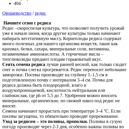
404
Овощеводство
/
редис
Начните сезон с редиса
Редис –скороспелая культура, что позволяет получить урожай
уже в начале июня, когда другие культуры только начинают
набирать вегетативную массу. Корнеплоды редиса содержат
много полезных для нашего организма веществ, такие как
крахмал, белки, сахара, минеральные соли, витамины,
незаменимые аминокислоты. А горчичные масла –
тиоглюкозиды придают плодам горьковатый вкус.
Сеять семена редиса
лучше ранней весной, как только сходит
снег и почва слегка прогревается. Редис переносит небольшие
заморозки. Посевы производят на глубину 1–1,5 см в
подготовленную почву с интервалом 3–4 см. Почва для
редиса должна быть плодородной, влаго и
воздухопроницаемой, кислотность нейтральная или
слабокислая, где ph от 5,5 до 7. Удобрения можно вносить
минеральные, органические, но свежий навоз под редис не
вносят.
Семена начинают прорастать при температуре 3–4 °С. Если
посевы загущены, то обязательно проводят прореживание.
Уход за редисом – это поливы, прополки.
Поливы в сухую
погоду производят через 2-3 дня, особенно важны поливы во