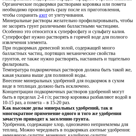
Органические подкормки растворами коровяка или помета
необходимо производить сразу после их приготовления,
чтобы сохранить
азот
от улетучивания.
Минеральные растворы желательно профильтровывать, чтобы
не засорять грунт различными балластными частицами.
Особенно это относится к суперфосфату и сульфату калия.
Суперфосфат нужно растворять в горячей воде для полного
извлечения элемента.
При подкормках древесной золой, содержащей много
балластных частиц, портящих механические свойства
грунтов, ее также нужно растворять, настаивать и тщательно
фильтровать.
Температура подкормочных растворов должна быть такой же,
какая указана выше для поливной воды.
Внесение минеральных удобрений для подкормок в сухом
виде в теплицах должно быть исключено.
Концентрации подкормочных растворов удобрений могут
быть в пределах 2-4 г/л; раствор коровяка разбавляют водой в
10-15 раз, а помета – в 15-20 раз.
Как высокие дозы минеральных удобрений, так и
многократное применение одного и того же удобрения
зачастую приводят к засолению грунта.
Удобрения, содержащие хлор, однозначно неприемлемы для
теплиц. Можно чередовать в подкормках азотные удобрения:
аммиачную селитру, мочевину, калийную селитру.