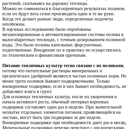
растений, скатываясь на дорожку теплицы.
Можно не сомневаться в благоприятных результатах поливов,
если их будут весь сезон производить одни и те же руки.
Когда это делают разные люди, определенные недочеты
неизбежны.
В научных исследованиях были опробованы
механизированные и автоматизированные системы полива в
малогабаритных теплицах, с точным дозированием поливной
воды. Это были поливы капельные, форсуночные,
подпочвенные. Внедрение их в практику не осуществилось
по техническим и финансовым причинам.
Питание тепличных культур тесно связано с их поливами
,
потому что питательные растворы минеральных и
органических удобрений являются частью поливных норм. Не
менее трети поливов бывают подкормочными. Только
внекорневые подкормки, если в них бывает необходимость, не
добавляют влаги в грунт.
Для основных тепличных культур, после их укоренения и
начала активного роста, обычный интервал корневых
подкормок составляет один раз в неделю. При значительной
нехватке отдельных элементов питания, проявляющейся на
листьях, могут быть три подкормки за две недели.
Внекорневые подкормки при необходимости дают раз в месяц.
Минеральные подкормки нередко чередуют с органическими.