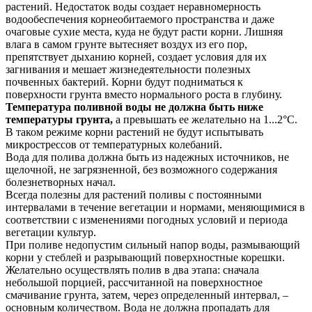
растений. Недостаток воды создает неравномерность
водообеспечения корнеобитаемого пространства и даже
очаговые сухие места, куда не будут расти корни. Лишняя
влага в самом грунте вытесняет воздух из его пор,
препятствует дыханию корней, создает условия для их
загнивания и мешает жизнедеятельности полезных
почвенных бактерий. Корни будут подниматься к
поверхности грунта вместо нормального роста в глубину.
Температура поливной воды не должна быть ниже
температуры грунта,
а превышать ее желательно на 1...2°C.
В таком режиме корни растений не будут испытывать
микрострессов от температурных колебаний.
Вода для полива должна быть из надежных источников, не
щелочной, не загрязненной, без возможного содержания
болезнетворных начал.
Всегда полезны для растений поливы с постоянными
интервалами в течение вегетации и нормами, меняющимися в
соответствии с изменениями погодных условий и периода
вегетации культур.
При поливе недопустим сильный напор воды, размывающий
корни у стеблей и разрывающий поверхностные корешки.
Желательно осуществлять полив в два этапа: сначала
небольшой порцией, рассчитанной на поверхностное
смачивание грунта, затем, через определенный интервал, –
основным количеством. Вода не должна пропадать для