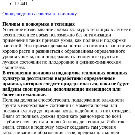
17 441
Овощеводство
/
советы тепличнику
Поливы и подкормка в теплицах
Успешное возделывание любых культур в теплицах в летнее и
весенне­осеннее время невозможно без оптимизации
применения таких приемов ухода, как поливы и подкормки
растений. Эти приемы должны не только помогать растениям
хорошо расти и развиваться с образованием определенного
уровня урожая, но и поддерживать тепличные грунты в
лучшем состоянии по плодородию и физико-химическим
свойствам.
В отношении поливов и подкормок тепличных овощных
культур за десятилетия выработаны определенные
правила, которых следует придерживаться, пока не будут
найдены свои приемы, дополняющие имеющиеся или
более оптимальные.
Поливы должны способствовать поддержанию влажности
грунта в необходимом состоянии с момента посева или
посадки культур до периода, когда надобность в них отпадает.
Влага от поливов должна проникать равномерно по всей
глубине слоя грунта и по всей площади теплицы. Избыток
влаги, стекая в подпочву, может создавать там условия
заболачивания и образования газов, вредных для корней