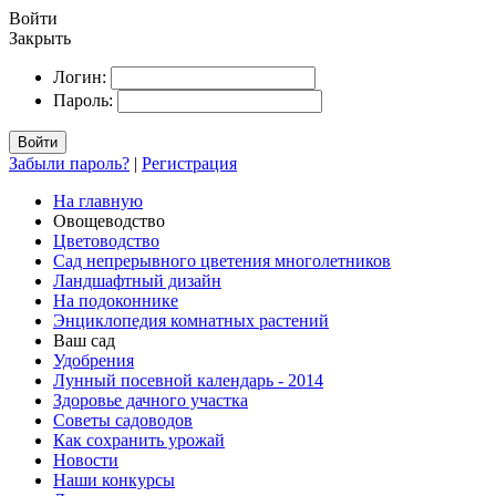
Войти
Закрыть
Логин:
Пароль:
Войти
Забыли пароль?
|
Регистрация
На главную
Овощеводство
Цветоводство
Сад непрерывного цветения многолетников
Ландшафтный дизайн
На подоконнике
Энциклопедия комнатных растений
Ваш сад
Удобрения
Лунный посевной календарь - 2014
Здоровье дачного участка
Советы садоводов
Как сохранить урожай
Новости
Наши конкурсы