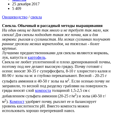
25 декабря 2017
5 409
Овощеводство
/
свекла
Свекла. Обычный и рассадный методы выращивания
Ни один овощ не дает так много и не требует так мало, как
свекла! Для свеклы подходит такая же почва, как и для
моркови: рыхлая и суглинистая. На легких суглинках получают
ранние урожаи мелких корнеплодов, на тяжелых - более
крупные.
Лучшими предшественниками для свеклы являются морковь,
лук, капуста и
картофель
.
Свекла не любит уплотненной и плохо дренированной почвы,
поэтому под нее делают высокую грядку. Почву готовят с
осени: вносят 30-35 г суперфосфата, 8-10 г хлористого калия и
80-90 г золы на м: и глубоко перекапывают. Весной - 20-25 г
2
сульфата аммония и 40-50 г золы на м
. Если осенью почву не
заправили, то весной под разделку граблями на поверхность
гряды вносят слой
компоста
толщиной 1,5-2,5 см с
2
добавлением сульфата аммония (20-25 г/м
) и золы (40-50 г/
2
м
).
Компост
удобряет почву, рыхлит ее и балансирует
уровень кислотности рН. Вместо компоста можно
использовать хорошо перепревший навоз.