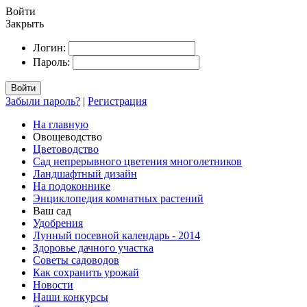
Войти
Закрыть
Логин:
Пароль:
Войти
Забыли пароль?
|
Регистрация
На главную
Овощеводство
Цветоводство
Сад непрерывного цветения многолетников
Ландшафтный дизайн
На подоконнике
Энциклопедия комнатных растений
Ваш сад
Удобрения
Лунный посевной календарь - 2014
Здоровье дачного участка
Советы садоводов
Как сохранить урожай
Новости
Наши конкурсы