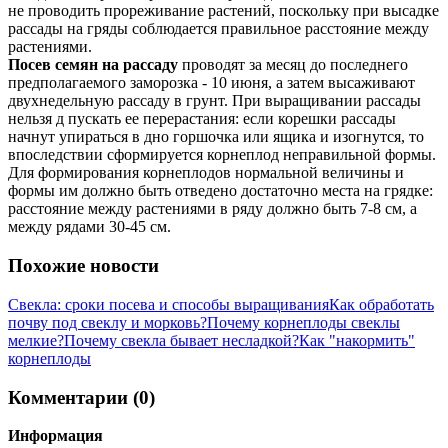
не проводить прореживание растений, поскольку при высадке
рассады на гряды соблюдается правильное расстояние между
растениями.
Посев семян на рассаду
проводят за месяц до последнего
предполагаемого заморозка - 10 июня, а затем высаживают
двухнедельную рассаду в грунт. При выращивании рассады
нельзя д пускать ее перерастания: если корешки рассады
начнут упираться в дно горшочка или ящика и изогнутся, то
впоследствии сформируется корнеплод неправильной формы.
Для формирования корнеплодов нормальной величины и
формы им должно быть отведено достаточно места на грядке:
расстояние между растениями в ряду должно быть 7-8 см, а
между рядами 30-45 см.
Похожие новости
Свекла: сроки посева и способы выращивания
Как обработать
почву под свеклу и морковь?
Почему корнеплоды свеклы
мелкие?
Почему свекла бывает несладкой?
Как "накормить"
корнеплоды
Комментарии (0)
Информация