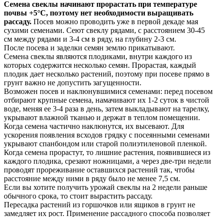
Семена свеклы начинают прорастать при температуре
почвы +5°С, поэтому нет необходимости выращивать
рассаду.
Посев можно проводить уже в первой декаде мая
сухими семенами. Сеют свеклу рядами, с расстоянием 30-45
см между рядами и 3-4 см в ряду, на глубину 2-3 см.
После посева и заделки семян землю прикатывают.
Семена свеклы являются плодиками, внутри каждого из
которых содержится несколько семян. Прорастая, каждый
плодик дает несколько растений, поэтому при посеве прямо в
грунт важно не допустить загущенности.
Возможен посев и наклюнувшимися семенами: перед посевом
отбирают крупные семена, намачивают их 1-2 суток в чистой
воде, меняя ее 3-4 раза в день, затем выкладывают на тарелку,
укрывают влажной тканью и держат в теплом помещении.
Когда семена частично наклюнутся, их высевают. Для
ускорения появления всходов грядку с посеянными семенами
укрывают спанбондом или старой полиэтиленовой пленкой.
Когда семена прорастут, то лишние растения, появившиеся из
каждого плодика, срезают ножницами, а через две-три недели
проводят прореживание оставшихся растений так, чтобы
расстояние между ними в ряду было не менее 7,5 см.
Если вы хотите получить урожай свеклы на 2 недели раньше
обычного срока, то стоит вырастить рассаду.
Пересадка растений из горшочков или ящиков в грунт не
замедляет их рост. Применение рассадного способа позволяет