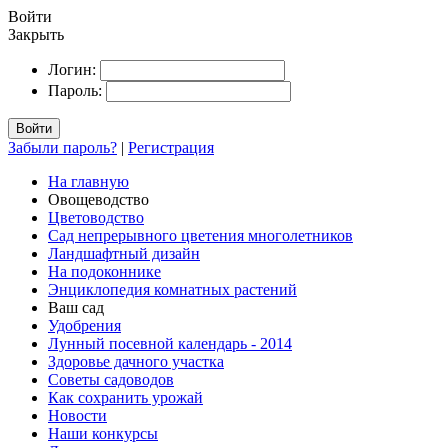
Войти
Закрыть
Логин:
Пароль:
Войти
Забыли пароль?
|
Регистрация
На главную
Овощеводство
Цветоводство
Сад непрерывного цветения многолетников
Ландшафтный дизайн
На подоконнике
Энциклопедия комнатных растений
Ваш сад
Удобрения
Лунный посевной календарь - 2014
Здоровье дачного участка
Советы садоводов
Как сохранить урожай
Новости
Наши конкурсы