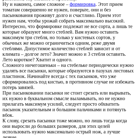
Ну и наконец, самое сложное –
формировка
. Этот прием
томатам совершенно не нужен, поверьте, они и без
пасынкования проживут долго и счастливо. Прием этот
нужен нам, чтобы урожай собрать максимально высокий.
Интересно, что формировке подлежат не все сорта, а лишь те
которые образуют много стеблей. Вам нужно оставить
максимум три стебля, но только у кистевых сортов, у
обычных же можно ограничиться одним, реже двумя
стеблями. Допустимое количество стеблей зависит и от
климата – долгое лето? Значит можно и 3 стебля оставить.
Лето короткое? Хватит и одного.
Сложного ничегошеньки – на стебельке периодически нужно
удалять все пасынки, которые образуются в пазухах листовых
пластинок. Начинайте всегда с тех пасынков, что уже
сформировались под кистью, в противном случае не избежать
потерь завязей.
При пасынковании пасынки не стоит срезать или вырывать,
их нужно в буквальном смысле выламывать, но не нужно
прилагать максимум усилий, следует просто обхватить
пасынок указательным и большим пальчиками и потянуть
вбок.
К слову, срезать пасынки тоже можно, но лишь тогда когда
они выросли до больших размеров, для этих целей
использовать нужно максимально острый нож, а лучше
лезвие.