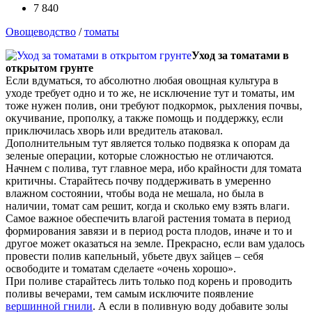
7 840
Овощеводство
/
томаты
Уход за томатами в
открытом грунте
Если вдуматься, то абсолютно любая овощная культура в
уходе требует одно и то же, не исключение тут и томаты, им
тоже нужен полив, они требуют подкормок, рыхления почвы,
окучивание, прополку, а также помощь и поддержку, если
приключилась хворь или вредитель атаковал.
Дополнительным тут является только подвязка к опорам да
зеленые операции, которые сложностью не отличаются.
Начнем с полива, тут главное мера, ибо крайности для томата
критичны. Старайтесь почву поддерживать в умеренно
влажном состоянии, чтобы вода не мешала, но была в
наличии, томат сам решит, когда и сколько ему взять влаги.
Самое важное обеспечить влагой растения томата в период
формирования завязи и в период роста плодов, иначе и то и
другое может оказаться на земле. Прекрасно, если вам удалось
провести полив капельный, убьете двух зайцев – себя
освободите и томатам сделаете «очень хорошо».
При поливе старайтесь лить только под корень и проводить
поливы вечерами, тем самым исключите появление
вершинной гнили
. А если в поливную воду добавите золы