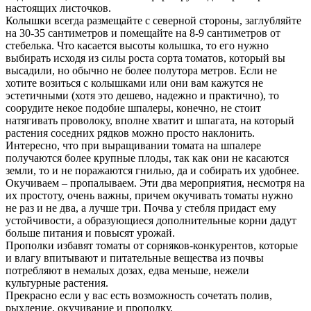
настоящих листочков.
Колышки всегда размещайте с северной стороны, заглубляйте
на 30-35 сантиметров и помещайте на 8-9 сантиметров от
стебелька. Что касается высоты колышка, то его нужно
выбирать исходя из силы роста сорта томатов, который вы
высадили, но обычно не более полутора метров. Если не
хотите возиться с колышками или они вам кажутся не
эстетичными (хотя это дешево, надежно и практично), то
соорудите некое подобие шпалеры, конечно, не стоит
натягивать проволоку, вполне хватит и шпагата, на который
растения соседних рядков можно просто наклонить.
Интересно, что при выращивании томата на шпалере
получаются более крупные плоды, так как они не касаются
земли, то и не поражаются гнилью, да и собирать их удобнее.
Окучиваем – пропалываем. Эти два мероприятия, несмотря на
их простоту, очень важны, причем окучивать томаты нужно
не раз и не два, а лучше три. Почва у стебля придаст ему
устойчивости, а образующиеся дополнительные корни дадут
больше питания и повысят урожай.
Прополки избавят томаты от сорняков-конкурентов, которые
и влагу впитывают и питательные вещества из почвы
потребляют в немалых дозах, едва меньше, нежели
культурные растения.
Прекрасно если у вас есть возможность сочетать полив,
рыхление, окучивание и прополку.