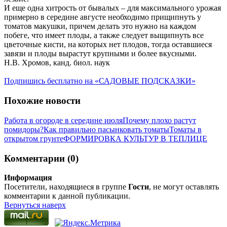
И еще одна хитрость от бывалых – для максимального урожая
примерно в середине августе необходимо прищипнуть у
томатов макушки, причем делать это нужно на каждом
побеге, что имеет плоды, а также следует выщипнуть все
цветочные кисти, на которых нет плодов, тогда оставшиеся
завязи и плоды вырастут крупными и более вкусными.
Н.В. Хромов, канд. биол. наук
Подпишись бесплатно на «САДОВЫЕ ПОДСКАЗКИ»
Похожие новости
Работа в огороде в середине июля
Почему плохо растут
помидоры?
Как правильно пасынковать томаты
Томаты в
открытом грунте
ФОРМИРОВКА КУЛЬТУР В ТЕПЛИЦЕ
Комментарии (0)
Информация
Посетители, находящиеся в группе
Гости
, не могут оставлять
комментарии к данной публикации.
Вернуться наверх