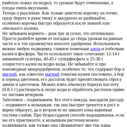
(чайную ложку на ведро), то урожаи будут отменными, а
плоды очень вкусными.
Теперь о рыхлении. Как только заметили корочку на почве,
сразу берите в руки тяпку и аккуратно ее разбивайте,
особенно корочка быстро образуется после ливней или
обильного полива.
Не забываем кормить – раза три за сезон, это оптимально.
Просто разбейте время от посадки до сбора урожая на равные
части и в эти промежутки вносите удобрения. Использовать
можно любую подкормку, главное поменьше
азота
и побольше
калия и фосфора. Часто используют такое сочетание: 12-14 г
аммиачной селитры, 40-45 г суперфосфата и 25-30 г
хлористого калия на ведро воды. Не забывайте и про
новомодные микроудобрения, особенно те, что содержат бор и
магний
, как известно
магний
томатам нужен постоянно, а бор
в период цветения, его достаток будет препятствовать сбросу
завязи и цветочков. Можно взять обычную борную кислоту
(0,8-1 г) растворить в литре воды и обработать растения прямо
по листьям вечерком.
Заботимся – подвязываем. Без этого никуда, высадили рассаду
– подвяжите к колышкам, так она быстрее тронется в рост и
корни образует, да и ветром ее не завалит пока корневая
система слабая. При безрассадном способе выращивания, если
вы его практикуете, к колышкам растения можно
подвязывать, как только они сформируют две-три пары