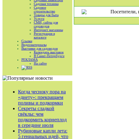
Садовый инвентарь
Садовая техника
Садовое
Посетители, 
строительство
Товары для быта
Услуги
СМИ, сайты для
садоводов
Интернет магазины
Регистрация в
каталоге
Ссылки
Видеоматериалы
Выставки для садоводов
Календарь выставок
В Санкт-Петербурге
РЕКЛАМА
На сайте
RSS
Когда чесноку пора на
«диету»: прекращаем
поливы и подкормки
Секреты сладкой
свёклы: чем
подкормить корнеплод
в середине июля
Рубиновые капли лета:
5 гениальных идей, что