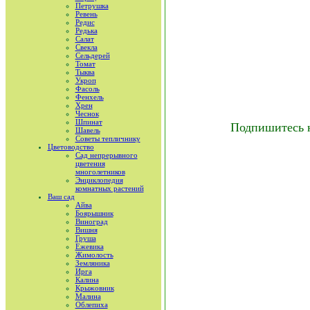
Петрушка
Ревень
Редис
Редька
Салат
Свекла
Сельдерей
Томат
Тыква
Укроп
Фасоль
Фенхель
Хрен
Чеснок
Шпинат
Подпишитесь 
Шавель
Советы тепличнику
Цветоводство
Сад непрерывного
цветения
многолетников
Энциклопедия
комнатных растений
Ваш сад
Айва
Боярышник
Виноград
Вишня
Груша
Ежевика
Жимолость
Земляника
Ирга
Калина
Крыжовник
Малина
Облепиха