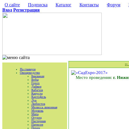
О сайте
Подписка
Каталог
Контакты
Форум
Вход
Регистрация
::
На главную
Овощеводство
Баклажан
Место проведения:
г. Нижн
Бобы
Горох
Дайкон
Кабачок
Капуста
Картофель
Лук
Любисток
Мелисса лимонная
Морковь
Мята
Огурец
Пастернак
Патисон
Перец