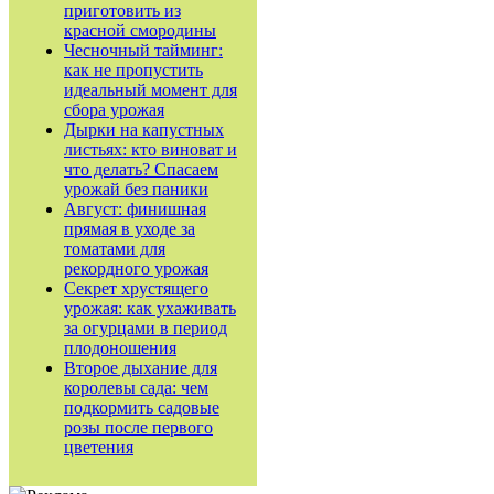
приготовить из
красной смородины
Чесночный тайминг:
как не пропустить
идеальный момент для
сбора урожая
Дырки на капустных
листьях: кто виноват и
что делать? Спасаем
урожай без паники
Август: финишная
прямая в уходе за
томатами для
рекордного урожая
Секрет хрустящего
урожая: как ухаживать
за огурцами в период
плодоношения
Второе дыхание для
королевы сада: чем
подкормить садовые
розы после первого
цветения