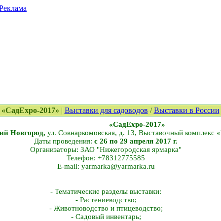
Реклама
. «СадExpo-2017»
|
Выставки для садоводов
/
Выставки в России
«СадExpo-2017»
ий Новгород,
ул. Совнаркомовская, д. 13, Выставочный комплекс 
Даты проведения:
с 26 по 29 апреля 2017 г.
Организаторы: ЗАО "Нижегородская ярмарка"
Телефон: +78312775585
E-mail: yarmarka@yarmarka.ru
- Тематические разделы выставки:
- Растениеводство;
- Животноводство и птицеводство;
- Садовый инвентарь;