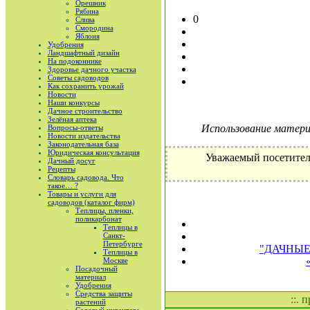
Орешник
Рябина
0
Слива
Смородина
Яблоня
Удобрения
Ландшафтный дизайн
На подоконнике
Здоровье дачного участка
Советы садоводов
Как сохранить урожай
Новости
Наши конкурсы
Дачное строительство
Зелёная аптека
Использование материа
Вопросы-ответы
Новости издательства
Законодательная база
Юридическая консультация
Уважаемый посетител
Дачный досуг
Рецепты
Словарь садовода. Что
такое… ?
Товары и услуги для
садоводов (каталог фирм)
Теплицы, пленки,
поликарбонат
Теплицы в
Санкт-
Петербурге
"ДАЧНЫЕ 
Теплицы в
Москве
Посадочный
материал
Удобрения
Средства защиты
::. 
растений