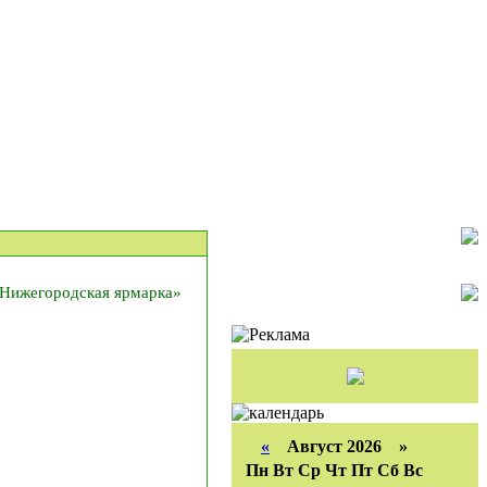
«Нижегородская ярмарка»
«
Август 2026 »
Пн
Вт
Ср
Чт
Пт
Сб
Вс