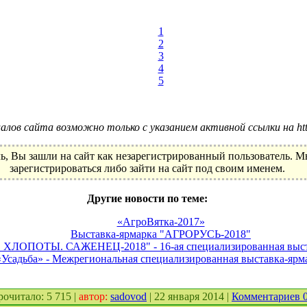
1
2
3
4
5
лов сайта возможно только с указанием активной ссылки на http:
ь, Вы зашли на сайт как незарегистрированный пользователь. 
зарегистрироваться либо зайти на сайт под своим именем.
Другие новости по теме:
«АгроВятка-2017»
Выставка-ярмарка "АГРОРУСЬ-2018"
ХЛОПОТЫ. САЖЕНЕЦ-2018" - 16-ая специализированная выст
«Усадьба» - Межрегиональная специализированная выставка-ярм
прочитало: 5 715 |
автор:
sadovod
| 22 января 2014 |
Комментариев 