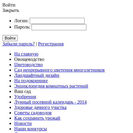
Войти
Закрыть
Логин:
Пароль:
Войти
Забыли пароль?
|
Регистрация
На главную
Овощеводство
Цветоводство
Сад непрерывного цветения многолетников
Ландшафтный дизайн
На подоконнике
Энциклопедия комнатных растений
Ваш сад
Удобрения
Лунный посевной календарь - 2014
Здоровье дачного участка
Советы садоводов
Как сохранить урожай
Новости
Наши конкурсы