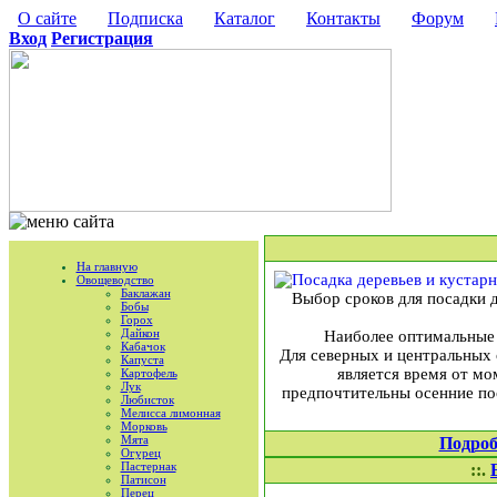
О сайте
Подписка
Каталог
Контакты
Форум
Вход
Регистрация
На главную
Овощеводство
Баклажан
Выбор сроков для посадки д
Бобы
Горох
Дайкон
Наиболее оптимальные с
Кабачок
Для северных и центральных
Капуста
является время от мо
Картофель
Лук
предпочтительны осенние пос
Любисток
Мелисса лимонная
Морковь
Мята
Подроб
Огурец
Пастернак
::.
Патисон
Перец