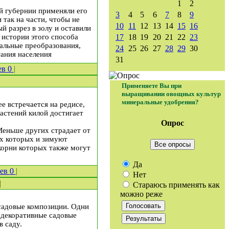
1
2
ой губернии применяли его
3
4
5
6
7
8
9
так на части, чтобы не
10
11
12
13
14
15
16
й разрез в золу и оставили
 истории этого способа
17
18
19
20
21
22
23
иальные преобразования,
24
25
26
27
28
29
30
тания населения
31
ев
0
|
Применяете Вы при
выращивании овощных культур
минеральные удобрения?
е встречается на редисе,
астений килой достигает
Опрос
Меньше других страдает от
ях которых и зимуют
Все опросы
 корни которых также могут
Да
иев
0
|
Нет
|
Стараюсь применять как
можно реже
садовые композиции. Одни
 декоративные садовые
 саду.