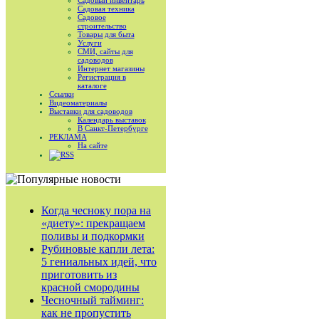
Садовый инвентарь
Садовая техника
Садовое
строительство
Товары для быта
Услуги
СМИ, сайты для
садоводов
Интернет магазины
Регистрация в
каталоге
Ссылки
Видеоматериалы
Выставки для садоводов
Календарь выставок
В Санкт-Петербурге
РЕКЛАМА
На сайте
RSS
Когда чесноку пора на
«диету»: прекращаем
поливы и подкормки
Рубиновые капли лета:
5 гениальных идей, что
приготовить из
красной смородины
Чесночный тайминг:
как не пропустить