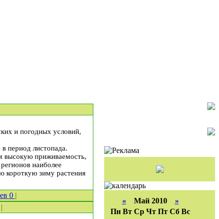
ских и погодных условий,
 в период листопада.
м высокую приживаемость,
 регионов наиболее
ую короткую зиму растения
иев
0
|
«
Май 2010
»
|
Пн
Вт
Ср
Чт
Пт
Сб
Вс