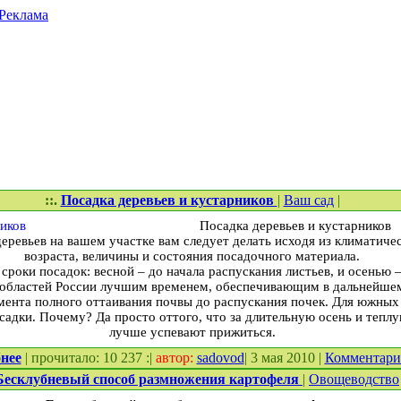
Реклама
::.
Посадка деревьев и кустарников
|
Ваш сад
|
Посадка деревьев и кустарников
еревьев на вашем участке вам следует делать исходя из климатиче
возраста, величины и состояния посадочного материала.
роки посадок: весной – до начала распускания листьев, и осенью –
 областей России лучшим временем, обеспечивающим в дальнейше
мента полного оттаивания почвы до распускания почек. Для южных
адки. Почему? Да просто оттого, что за длительную осень и тепл
лучше успевают прижиться.
нее
| прочитало: 10 237 :|
автор:
sadovod
| 3 мая 2010 |
Комментар
Бесклубневый способ размножения картофеля
|
Овощеводство