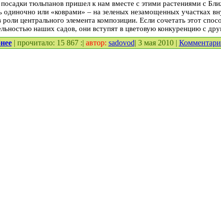
посадки тюльпанов пришел к нам вместе с этими растениями с Бли
ь одиночно или «коврами» – на зеленых незамощенных участках вн
 роли центрального элемента композиции. Если сочетать этот спос
льностью наших садов, они вступят в цветовую конкуренцию с дру
нее
| прочитало: 15 867 :|
автор:
sadovod
| 3 мая 2010 |
Комментар