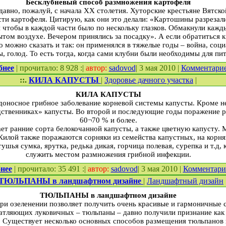
Бесклубневый способ размножения картофеля
 давно, пожалуй, с начала ХХ столетия. Хуторские крестьяне Вятск
и картофеля. Цитирую, как они это делали: «Картошины разрезали 
и чтобы в каждой части было по нескольку глазков. Обмакнули кажды
ытом воздухе. Вечером принялись за посадку». А если обратиться к
 можно сказать и так: он применялся в тяжелые годы – война, соц
, голод. То есть тогда, когда сами клубни были необходимы для пи
бнее
| прочитало: 8 928 :|
автор:
sadovod
| 3 мая 2010 |
Комментари
::.
КИЛА КАПУСТЫ
|
Здоровье дачного участка
|
КИЛА КАПУСТЫ
доносное грибное заболевание корневой системы капусты. Кроме не
дственниках» капусты. Во второй и последующие годы поражение р
60¬70 % и более.
ет ранние сорта белокочанной капусты, а также цветную капусту. 
 Килой также поражаются сорняки из семейства капустных, на корн
ушья сумка, ярутка, редька дикая, горчица полевая, сурепка и т.д,
служить местом размножения грибной инфекции.
нее
| прочитало: 35 491 :|
автор:
sadovod
| 3 мая 2010 |
Комментар
ТЮЛЬПАНЫ в ландшафтном дизайне
|
Ландшафтный дизайн
ТЮЛЬПАНЫ в ландшафтном дизайне
ри озеленении позволяет получить очень красивые и гармоничные 
чатляющих луковичных – тюльпаны – давно получили признание как
. Существует несколько основных способов размещения тюльпанов в