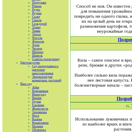
Петрушка
Способ не нов. Он известен
Ревень
Редис
для повышения урожайност
Редька
повредить ни одного глазка, 
Салат
Свекла
их на целый день на откр
Сельдерей
размножения картофеля, то
Томат
Тыква
неурожайные годы
Укроп
Фасоль
Подро
Фенхель
Хрен
Чеснок
Шпинат
Шавель
Советы тепличнику
Кила – самое опасное и вре
Цветоводство
репе, брюкве и других «ро
Сад непрерывного
цветения
многолетников
Наиболее сильно кила поража
Энциклопедия
нее листовая капуста.
комнатных растений
Ваш сад
болезнетворные начала – паст
Айва
Боярышник
Виноград
Вишня
Подроб
Груша
Ежевика
::.
Жимолость
Земляника
Ирга
Использование луковичных п
Калина
Крыжовник
из наиболее ярких и впе
Малина
растения
Облепиха