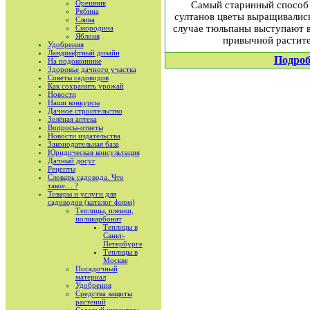
Орешник
Самый старинный способ 
Рябина
султанов цветы выращивалис
Слива
случае тюльпаны выступают в
Смородина
Яблоня
привычной растите
Удобрения
Ландшафтный дизайн
Подроб
На подоконнике
Здоровье дачного участка
Советы садоводов
Как сохранить урожай
Новости
Наши конкурсы
Дачное строительство
Зелёная аптека
Вопросы-ответы
Новости издательства
Законодательная база
Юридическая консультация
Дачный досуг
Рецепты
Словарь садовода. Что
такое… ?
Товары и услуги для
садоводов (каталог фирм)
Теплицы, пленки,
поликарбонат
Теплицы в
Санкт-
Петербурге
Теплицы в
Москве
Посадочный
материал
Удобрения
Средства защиты
растений