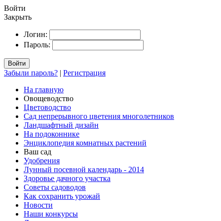
Войти
Закрыть
Логин:
Пароль:
Войти
Забыли пароль?
|
Регистрация
На главную
Овощеводство
Цветоводство
Сад непрерывного цветения многолетников
Ландшафтный дизайн
На подоконнике
Энциклопедия комнатных растений
Ваш сад
Удобрения
Лунный посевной календарь - 2014
Здоровье дачного участка
Советы садоводов
Как сохранить урожай
Новости
Наши конкурсы