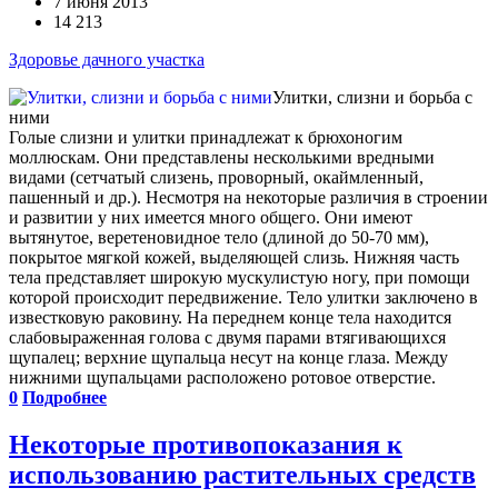
7 июня 2013
14 213
Здоровье дачного участка
Улитки, слизни и борьба с
ними
Голые слизни и улитки принадлежат к брюхоногим
моллюскам. Они представлены несколькими вредными
видами (сетчатый слизень, проворный, окаймленный,
пашенный и др.). Несмотря на некоторые различия в строении
и развитии у них имеется много общего. Они имеют
вытянутое, веретеновидное тело (длиной до 50-70 мм),
покрытое мягкой кожей, выделяющей слизь. Нижняя часть
тела представляет широкую мускулистую ногу, при помощи
которой происходит передвижение. Тело улитки заключено в
известковую раковину. На переднем конце тела находится
слабовыраженная голова с двумя парами втягивающихся
щупалец; верхние щупальца несут на конце глаза. Между
нижними щупальцами расположено ротовое отверстие.
0
Подробнее
Некоторые противопоказания к
использованию растительных средств