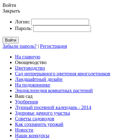
Войти
Закрыть
Логин:
Пароль:
Войти
Забыли пароль?
|
Регистрация
На главную
Овощеводство
Цветоводство
Сад непрерывного цветения многолетников
Ландшафтный дизайн
На подоконнике
Энциклопедия комнатных растений
Ваш сад
Удобрения
Лунный посевной календарь - 2014
Здоровье дачного участка
Советы садоводов
Как сохранить урожай
Новости
Наши конкурсы