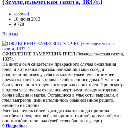
(Земледельческая газета, 1837г.)
sadovod
10 июня 2013
9 728
Ваш сад
ОЖИВЛЕНИЕ ЗАМЕРЗШИХ ПЧЕЛ (Земледельческая газета,
1837г.)
На днях я был свидетелем прекрасного случая оживления
пчел, и вот каким образом. Ближайший мой сосед и
родственник, имея у себя несколько ульев пчел, в зимнее
время сохраняет их в подвале собственного дома. 5 марта я
был у него; он в это день осматривал своих пчел. При осмотре
в одном улье пчелы оказались мертвыми, между которыми
была найдена и матка. Оставшиеся в улье соты вырезали, а
пчел выгребли; ими наполнилось обыкновенное решето,
немного не сполна.
Улей был очень силен. Доходя гадательно до причины
погибели пчел, нельзя было приискать иной, кроме той, что
они погибли от холода (улей стоял близко к двери).
0
Подробнее