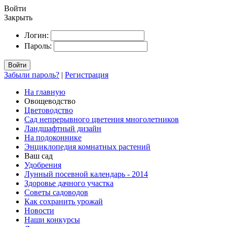
Войти
Закрыть
Логин:
Пароль:
Войти
Забыли пароль?
|
Регистрация
На главную
Овощеводство
Цветоводство
Сад непрерывного цветения многолетников
Ландшафтный дизайн
На подоконнике
Энциклопедия комнатных растений
Ваш сад
Удобрения
Лунный посевной календарь - 2014
Здоровье дачного участка
Советы садоводов
Как сохранить урожай
Новости
Наши конкурсы