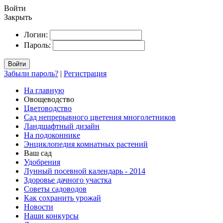
Войти
Закрыть
Логин:
Пароль:
Войти
Забыли пароль?
|
Регистрация
На главную
Овощеводство
Цветоводство
Сад непрерывного цветения многолетников
Ландшафтный дизайн
На подоконнике
Энциклопедия комнатных растений
Ваш сад
Удобрения
Лунный посевной календарь - 2014
Здоровье дачного участка
Советы садоводов
Как сохранить урожай
Новости
Наши конкурсы