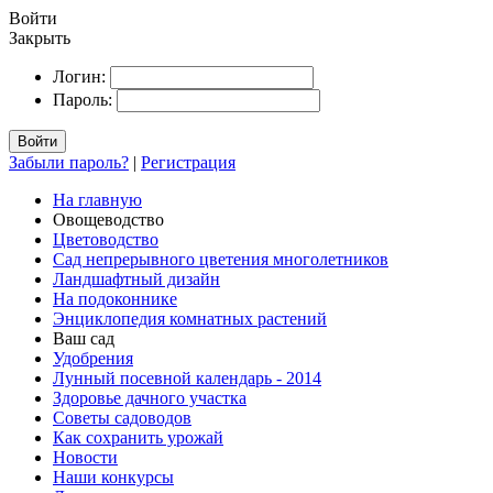
Войти
Закрыть
Логин:
Пароль:
Войти
Забыли пароль?
|
Регистрация
На главную
Овощеводство
Цветоводство
Сад непрерывного цветения многолетников
Ландшафтный дизайн
На подоконнике
Энциклопедия комнатных растений
Ваш сад
Удобрения
Лунный посевной календарь - 2014
Здоровье дачного участка
Советы садоводов
Как сохранить урожай
Новости
Наши конкурсы