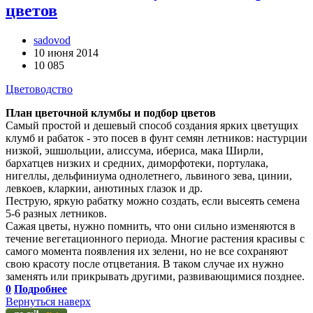
цветов
sadovod
10 июня 2014
10 085
Цветоводство
План цветочной клумбы и подбор цветов
Самый простой и дешевый способ создания ярких цветущих
клумб и рабаток - это посев в фунт семян летников: настурции
низкой, эшшольции, алиссума, ибериса, мака Ширли,
бархатцев низких и средних, диморфотеки, портулака,
нигеллы, дельфиниума однолетнего, львиного зева, цинии,
левкоев, кларкии, анютиных глазок и др.
Пеструю, яркую рабатку можно создать, если высеять семена
5-6 разных летников.
Сажая цветы, нужно помнить, что они сильно изменяются в
течение вегетационного периода. Многие растения красивы с
самого момента появления их зелени, но не все сохраняют
свою красоту после отцветания. В таком случае их нужно
заменять или прикрывать другими, развивающимися позднее.
0
Подробнее
Вернуться наверх