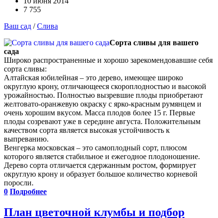
10 июня 2014
7 755
Ваш сад
/
Слива
Сорта сливы для вашего
сада
Широко распространенные и хорошо зарекомендовавшие себя
сорта сливы:
Алтайская юбилейная – это дерево, имеющее широко
округлую крону, отличающееся скороплодностью и высокой
урожайностью. Полностью вызревшие плоды приобретают
желтовато-оранжевую окраску с ярко-красным румянцем и
очень хорошим вкусом. Масса плодов более 15 г. Первые
плоды созревают уже в середине августа. Положительным
качеством сорта является высокая устойчивость к
выпреванию.
Венгерка московская – это самоплодный сорт, плюсом
которого является стабильное и ежегодное плодоношение.
Дерево сорта отличается сдержанным ростом, формирует
округлую крону и образует большое количество корневой
поросли.
0
Подробнее
План цветочной клумбы и подбор