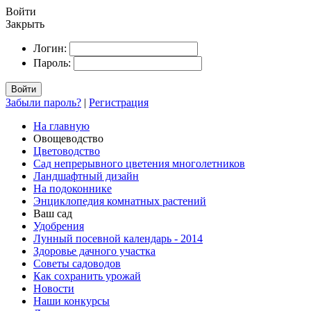
Войти
Закрыть
Логин:
Пароль:
Войти
Забыли пароль?
|
Регистрация
На главную
Овощеводство
Цветоводство
Сад непрерывного цветения многолетников
Ландшафтный дизайн
На подоконнике
Энциклопедия комнатных растений
Ваш сад
Удобрения
Лунный посевной календарь - 2014
Здоровье дачного участка
Советы садоводов
Как сохранить урожай
Новости
Наши конкурсы