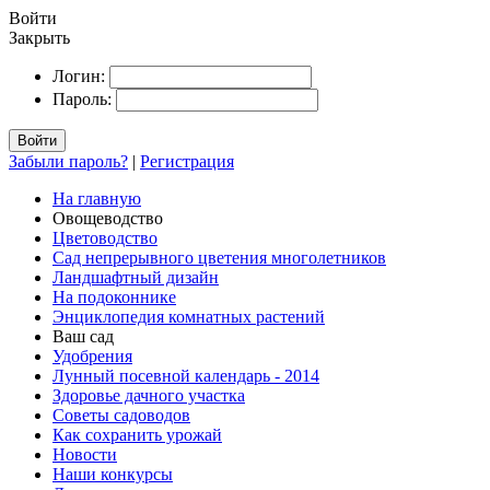
Войти
Закрыть
Логин:
Пароль:
Войти
Забыли пароль?
|
Регистрация
На главную
Овощеводство
Цветоводство
Сад непрерывного цветения многолетников
Ландшафтный дизайн
На подоконнике
Энциклопедия комнатных растений
Ваш сад
Удобрения
Лунный посевной календарь - 2014
Здоровье дачного участка
Советы садоводов
Как сохранить урожай
Новости
Наши конкурсы