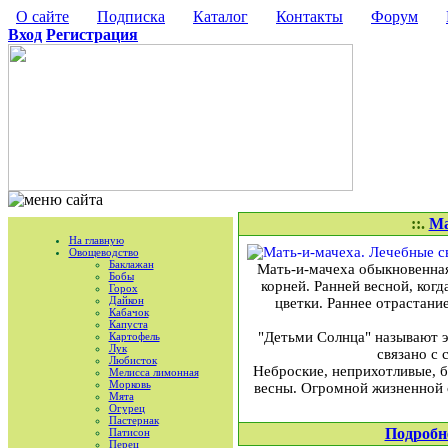
О сайте
Подписка
Каталог
Контакты
Форум
Вход
Регистрация
::.
Ма
На главную
Овощеводство
Баклажан
Мать-и-мачеха обыкновенная
Бобы
корней. Ранней весной, ког
Горох
Дайкон
цветки. Раннее отрастани
Кабачок
Капуста
"Детьми Солнца" называют э
Картофель
Лук
связано с 
Любисток
Неброские, неприхотливые, б
Мелисса лимонная
Морковь
весны. Огромной жизненной с
Мята
Огурец
Пастернак
Подробн
Патисон
Перец