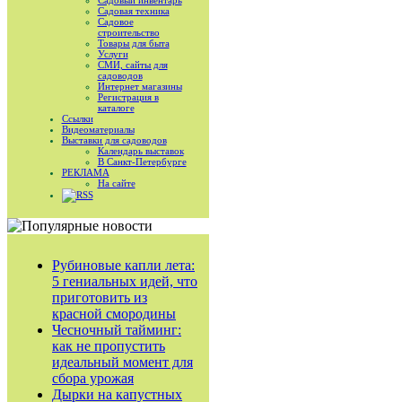
Садовый инвентарь
Садовая техника
Садовое
строительство
Товары для быта
Услуги
СМИ, сайты для
садоводов
Интернет магазины
Регистрация в
каталоге
Ссылки
Видеоматериалы
Выставки для садоводов
Календарь выставок
В Санкт-Петербурге
РЕКЛАМА
На сайте
RSS
Рубиновые капли лета:
5 гениальных идей, что
приготовить из
красной смородины
Чесночный тайминг:
как не пропустить
идеальный момент для
сбора урожая
Дырки на капустных