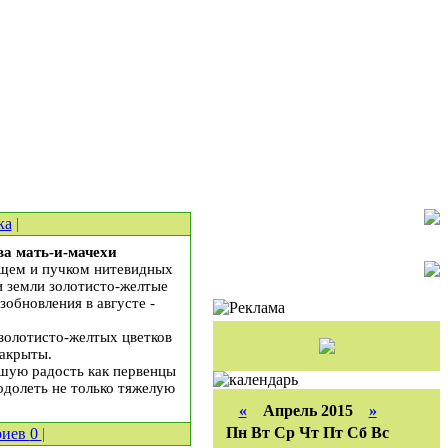
ка
|
ва мать-и-мачехи
ищем и пучком нитевидных
и земли золотисто-желтые
зобновления в августе -
золотисто-желтых цветков
закрыты.
ьшую радость как первенцы
одолеть не только тяжелую
«
Апрель 2015
»
Пн
Вт
Ср
Чт
Пт
Сб
Вс
риев
0
|