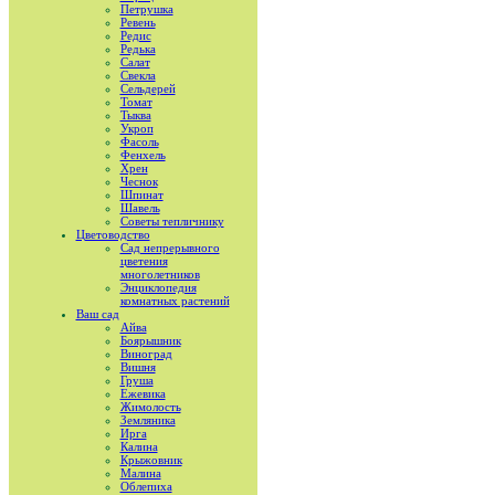
Петрушка
Ревень
Редис
Редька
Салат
Свекла
Сельдерей
Томат
Тыква
Укроп
Фасоль
Фенхель
Хрен
Чеснок
Шпинат
Шавель
Советы тепличнику
Цветоводство
Сад непрерывного
цветения
многолетников
Энциклопедия
комнатных растений
Ваш сад
Айва
Боярышник
Виноград
Вишня
Груша
Ежевика
Жимолость
Земляника
Ирга
Калина
Крыжовник
Малина
Облепиха