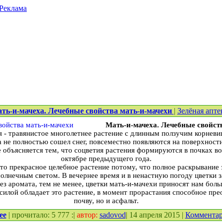
Реклама
ть-и-мачеха. Лечебные свойства мать-и-мачехи
|
Зелёная апте
Мать-и-мачеха. Лечебные свойст
 - травянистое многолетнее растение с длинным ползучим корнев
да не полностью сошел снег, повсеместно появляются на поверхност
е объясняется тем, что соцветия растения формируются в почках во
октябре предыдущего года.
то прекрасное целебное растение потому, что полное раскрывание 
солнечным светом. В вечернее время и в ненастную погоду цветки 
ез аромата, тем не менее, цветки мать-и-мачехи приносят нам бол
илой обладает это растение, в момент прорастания способное пре
почву, но и асфальт.
ее
| прочитало: 5 777 :|
автор:
sadovod
| 14 апреля 2015 |
Коммента