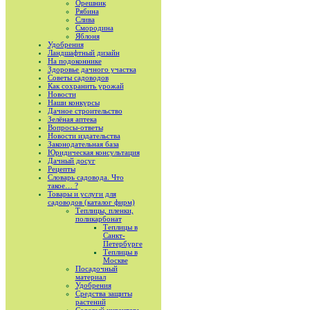
Орешник
Рябина
Слива
Смородина
Яблоня
Удобрения
Ландшафтный дизайн
На подоконнике
Здоровье дачного участка
Советы садоводов
Как сохранить урожай
Новости
Наши конкурсы
Дачное строительство
Зелёная аптека
Вопросы-ответы
Новости издательства
Законодательная база
Юридическая консультация
Дачный досуг
Рецепты
Словарь садовода. Что
такое… ?
Товары и услуги для
садоводов (каталог фирм)
Теплицы, пленки,
поликарбонат
Теплицы в
Санкт-
Петербурге
Теплицы в
Москве
Посадочный
материал
Удобрения
Средства защиты
растений