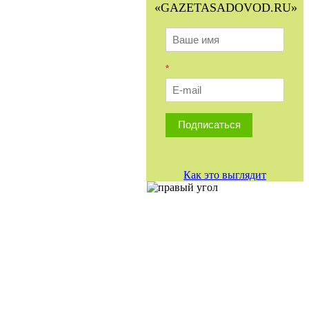
«GAZETASADOVOD.RU»
*
Подписаться
Как это выглядит