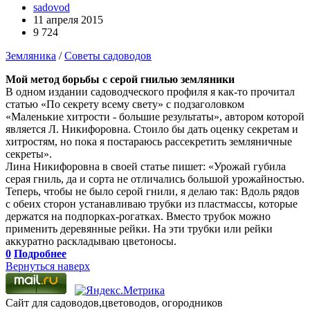
sadovod
11 апреля 2015
9 724
Земляника
/
Советы садоводов
Мой метод борьбы с серой гнилью земляники
В одном издании садоводческого профиля я как-то прочитал
статью «По секрету всему свету» с подзаголовком
«Маленькие хитрости - большие результаты», автором которой
является Л. Никифоровна. Стоило бы дать оценку секретам и
хитростям, но пока я постараюсь рассекретить земляничные
секреты».
Лина Никифоровна в своей статье пишет: «Урожай губила
серая гниль, да и сорта не отличались большой урожайностью.
Теперь, чтобы не было серой гнили, я делаю так: Вдоль рядов
с обеих сторон устанавливаю трубки из пластмассы, которые
держатся на подпорках-рогатках. Вместо трубок можно
применить деревянные рейки. На эти трубки или рейки
аккуратно раскладываю цветоносы.
0
Подробнее
Вернуться наверх
Сайт для садоводов,цветоводов, огородников