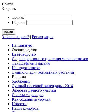
Войти
Закрыть
Логин:
Пароль:
Войти
Забыли пароль?
|
Регистрация
На главную
Овощеводство
Цветоводство
Сад непрерывного цветения многолетников
Ландшафтный дизайн
На подоконнике
Энциклопедия комнатных растений
Ваш сад
Удобрения
Лунный посевной календарь - 2014
Здоровье дачного участка
Советы садоводов
Как сохранить урожай
Новости
Наши конкурсы