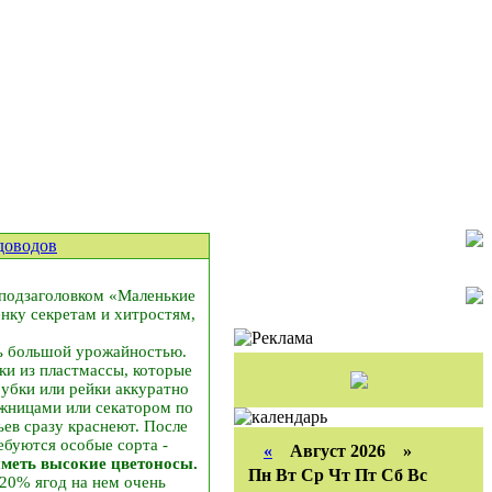
доводов
 подзаголовком «Маленькие
енку секретам и хитростям,
сь большой урожайностью.
бки из пластмассы, которые
убки или рейки аккуратно
ожницами или секатором по
ьев сразу краснеют. После
ебуются особые сорта -
«
Август 2026 »
иметь высокие цветоносы.
Пн
Вт
Ср
Чт
Пт
Сб
Вс
20% ягод на нем очень