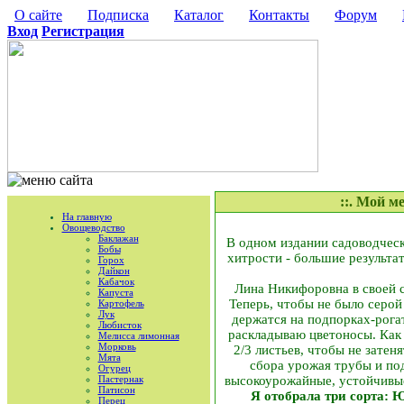
О сайте
Подписка
Каталог
Контакты
Форум
Вход
Регистрация
::. Мой м
На главную
Овощеводство
Баклажан
В одном издании садоводческ
Бобы
хитрости - большие результа
Горох
Дайкон
Кабачок
Лина Никифоровна в своей с
Капуста
Теперь, чтобы не было серой
Картофель
Лук
держатся на подпорках-рога
Любисток
раскладываю цветоносы. Как 
Мелисса лимонная
Морковь
2/3 листьев, чтобы не зате
Мята
сбора урожая трубы и под
Огурец
Пастернак
высокоурожайные, устойчивы
Патисон
Я отобрала три сорта:
Перец