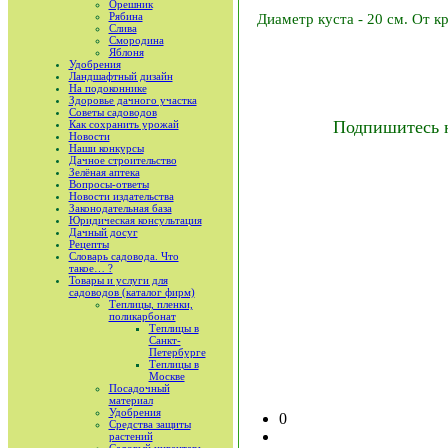
Орешник
Рябина
Диаметр куста - 20 см. От к
Слива
Смородина
Яблоня
Удобрения
Ландшафтный дизайн
На подоконнике
Здоровье дачного участка
Советы садоводов
Подпишитесь 
Как сохранить урожай
Новости
Наши конкурсы
Дачное строительство
Зелёная аптека
Вопросы-ответы
Новости издательства
Законодательная база
Юридическая консультация
Дачный досуг
Рецепты
Словарь садовода. Что
такое… ?
Товары и услуги для
садоводов (каталог фирм)
Теплицы, пленки,
поликарбонат
Теплицы в
Санкт-
Петербурге
Теплицы в
Москве
Посадочный
материал
Удобрения
0
Средства защиты
растений