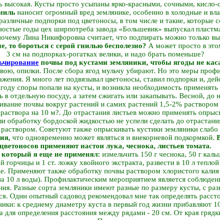
 высокая. Кусты просто усыпаны ярко-красными, сочными, кисло-
гниль
наносит огромный вред землянике, особенно в холодные и вл
азличные подпорки под цветоносы, в том числе и такие, которые с
яностые годы цех ширпотреба завода «Большевик» выпускал пластм
 почему Лина Никифоровна считает, что подпирать можно только в
, то бороться с серой гнилью бесполезно?
А может просто в это
3 см на подпорках-рогатках велики, и надо брать поменьше?
ьчирование
почвы под кустами земляники, чтобы ягоды не каса
вою, опилки. После сбора ягод мульчу убирают. Но это меры проф
жения. Я много лет подвязывал цветоносы, ставил подпорки и, дейс
году споры попали на кусты, и возникла необходимость применять
 в отдельную посуду, а затем сжигать или закапывать. Весной, до н
вание почвы вокруг растений и самих растений 1,5-2% раствором 
л раствора на 10 м?. До отрастания листьев можно применять опры
ли обработку бордоской жидкостью не успели сделать до отрастания
раствором. Советуют также опрыскивать кустики земляники слабо
ия,
что одновременно может являться и внекорневой подкормкой.
цветоносов применяют настои лука, чеснока, листьев томата.
 который я еще не применял:
измельчить 150 г чеснока, 50 г каль
й горчицы и 1 ст. ложку хвойного экстракта, развести в 10 л тепло
де. Применяют также обработку почвы раствором хлористого калия (
 на 10 л воды). Профилактическим мероприятием является соблюде
ния. Разные сорта земляники имеют разные по размеру кусты, с раз
ься. Один опытный садовод рекомендовал мне так определять расст
ники: к среднему диаметру куста в первый год жизни прибавляют 1
а для определения расстояния между рядами - 20 см. От края грядк