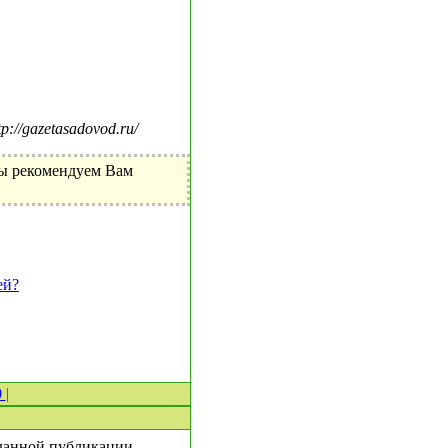
//gazetasadovod.ru/
Мы рекомендуем Вам
ей?
0
|
 данной публикации.