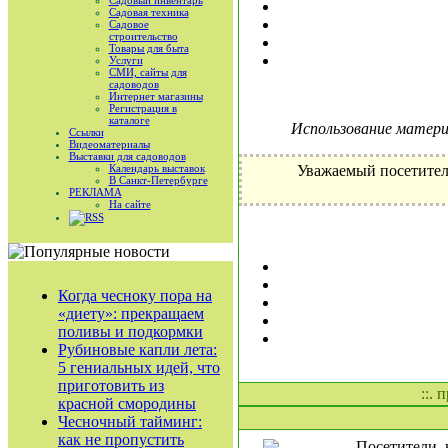
Садовый инвентарь
Садовая техника
Садовое
строительство
Товары для быта
Услуги
СМИ, сайты для
садоводов
Интернет магазины
Регистрация в
каталоге
Использование материа
Ссылки
Видеоматериалы
Выставки для садоводов
Календарь выставок
Уважаемый посетител
В Санкт-Петербурге
РЕКЛАМА
На сайте
RSS
Когда чесноку пора на
«диету»: прекращаем
поливы и подкормки
Рубиновые капли лета:
5 гениальных идей, что
приготовить из
::. 
красной смородины
Чесночный тайминг:
как не пропустить
Посетители, 