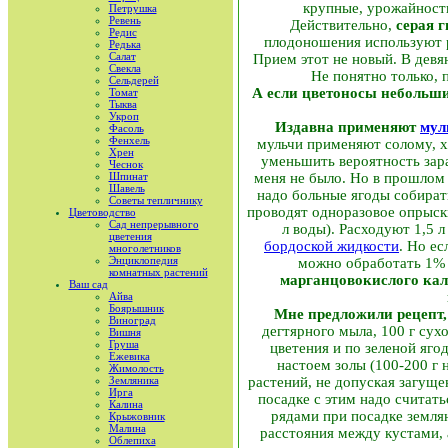
крупные, урожайность
Петрушка
Ревень
Действительно,
серая 
Редис
плодоношения используют р
Редька
Салат
Прием этот не новый. В дев
Свекла
Не понятно только,
Сельдерей
А если цветоносы небольшие
Томат
Тыква
Укроп
Издавна применяют
мул
Фасоль
Фенхель
мульчи применяют солому, х
Хрен
уменьшить вероятность зара
Чеснок
Шпинат
меня не было. Но в прошлом 
Шавель
надо больные ягоды собирать
Советы тепличнику
проводят одноразовое опрыски
Цветоводство
Сад непрерывного
л воды). Расходуют 1,5 
цветения
бордоской жидкости
. Но ес
многолетников
Энциклопедия
можно обработать 1% 
комнатных растений
марганцовокислого кал
Ваш сад
Айва
Боярышник
Мне предложили рецепт,
Виноград
дегтярного мыла, 100 г сухо
Вишня
Груша
цветения и по зеленой яго
Ежевика
настоем золы (100-200 г
Жимолость
Земляника
растений, не допуская загуще
Ирга
посадке с этим надо считат
Калина
рядами при посадке земля
Крыжовник
Малина
расстояния между кустами, 
Облепиха