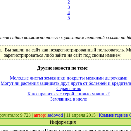
2
3
4
5
лов сайта возможно только с указанием активной ссылки на http:
ь, Вы зашли на сайт как незарегистрированный пользователь. 
зарегистрироваться либо зайти на сайт под своим именем.
Другие новости по теме:
Молодые листья земляники покрыты мелкими дырочками
Могут ли растения защищать друг друга от болезней и вредител
Серая гниль
Как справиться с серой гнилью малины?
Земляника в июле
прочитало: 9 723 |
автор:
sadovod
| 11 апреля 2015 |
Комментариев 
Информация
находящиеся в группе
Гости
, не могут оставлять комментарии к