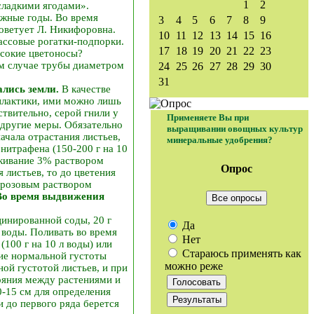
1
2
сладкими ягодами».
ажные годы. Во время
3
4
5
6
7
8
9
оветует Л. Никифоровна.
10
11
12
13
14
15
16
ассовые рогатки-подпорки.
17
18
19
20
21
22
23
ысокие цветоносы?
м случае трубы диаметром
24
25
26
27
28
29
30
31
лись земли.
В качестве
илактики, ими можно лишь
твительно, серой гнили у
Применяете Вы при
 другие меры. Обязательно
выращивании овощных культур
ачала отрастания листьев,
минеральные удобрения?
нитрафена (150-200 г на 10
скивание 3% раствором
Опрос
 листьев, то до цветения
 розовым раствором
Во время выдвижения
Все опросы
цинированной соды, 20 г
Да
й воды. Поливать во время
Нет
100 г на 10 л воды) или
Стараюсь применять как
ние нормальной густоты
можно реже
ной густотой листьев, и при
ояния между растениями и
0-15 см для определения
и до первого ряда берется