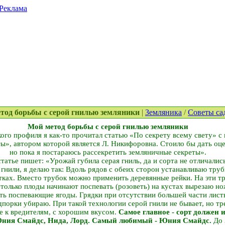
Реклама
етод борьбы с серой гнилью земляники
|
Земляника
/
Советы са
Мой метод борьбы с серой гнилью земляники
ого профиля я как-то прочитал статью «По секрету всему свету» с
ты», автором которой является Л. Никифоровна. Стоило бы дать оц
но пока я постараюсь рассекретить земляничные секреты».
татье пишет: «Урожай губила серая гниль, да и сорта не отличали
 гнили, я делаю так: Вдоль рядов с обеих сторон устанавливаю тру
тках. Вместо трубок можно применить деревянные рейки. На эти тр
только плоды начинают поспевать (розоветь) на кустах вырезаю н
нять поспевающие ягоды. Грядки при отсутствии большей части лист
порки убираю. При такой технологии серой гнили не бывает, но тр
е к вредителям, с хорошим вкусом.
Самое главное - сорт должен 
 Юния Смайдс, Нида, Лорд. Самый любимый - Юния Смайдс.
До 