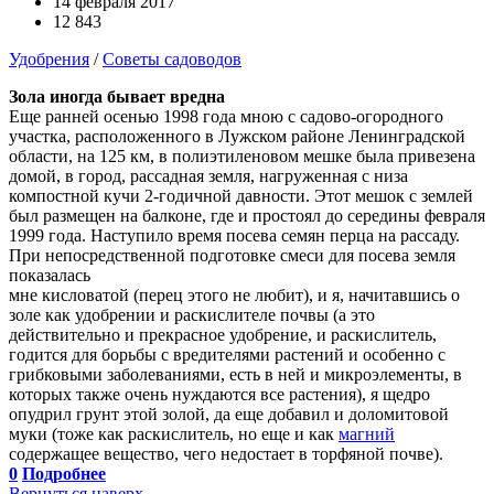
14 февраля 2017
12 843
Удобрения
/
Советы садоводов
Зола иногда бывает вредна
Еще ранней осенью 1998 года мною с садово-огородного
участка, расположенного в Лужском районе Ленинградской
области, на 125 км, в полиэтиленовом мешке была привезена
домой, в город, рассадная земля, нагруженная с низа
компостной кучи 2-годичной давности. Этот мешок с землей
был размещен на балконе, где и простоял до середины февраля
1999 года. Наступило время посева семян перца на рассаду.
При непосредственной подготовке смеси для посева земля
показалась
мне кисловатой (перец этого не любит), и я, начитавшись о
золе как удобрении и раскислителе почвы (а это
действительно и прекрасное удобрение, и раскислитель,
годится для борьбы с вредителями растений и особенно с
грибковыми заболеваниями, есть в ней и микроэлементы, в
которых также очень нуждаются все растения), я щедро
опудрил грунт этой золой, да еще добавил и доломитовой
муки (тоже как раскислитель, но еще и как
магний
содержащее вещество, чего недостает в торфяной почве).
0
Подробнее
Вернуться наверх