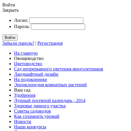
Войти
Закрыть
Логин:
Пароль:
Войти
Забыли пароль?
|
Регистрация
На главную
Овощеводство
Цветоводство
Сад непрерывного цветения многолетников
Ландшафтный дизайн
На подоконнике
Энциклопедия комнатных растений
Ваш сад
Удобрения
Лунный посевной календарь - 2014
Здоровье дачного участка
Советы садоводов
Как сохранить урожай
Новости
Наши конкурсы