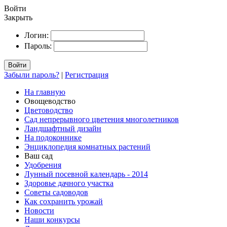
Войти
Закрыть
Логин:
Пароль:
Войти
Забыли пароль?
|
Регистрация
На главную
Овощеводство
Цветоводство
Сад непрерывного цветения многолетников
Ландшафтный дизайн
На подоконнике
Энциклопедия комнатных растений
Ваш сад
Удобрения
Лунный посевной календарь - 2014
Здоровье дачного участка
Советы садоводов
Как сохранить урожай
Новости
Наши конкурсы