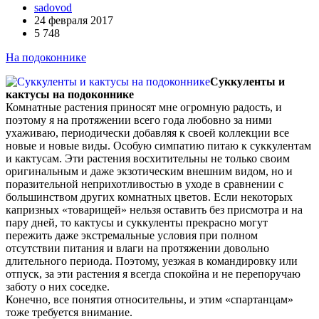
sadovod
24 февраля 2017
5 748
На подоконнике
Суккуленты и
кактусы на подоконнике
Комнатные растения приносят мне огромную радость, и
поэтому я на протяжении всего года любовно за ними
ухаживаю, периодически добавляя к своей коллекции все
новые и новые виды. Особую симпатию питаю к суккулентам
и кактусам. Эти растения восхитительны не только своим
оригинальным и даже экзотическим внешним видом, но и
поразительной неприхотливостью в уходе в сравнении с
большинством других комнатных цветов. Если некоторых
капризных «товарищей» нельзя оставить без присмотра и на
пару дней, то кактусы и суккуленты прекрасно могут
пережить даже экстремальные условия при полном
отсутствии питания и влаги на протяжении довольно
длительного периода. Поэтому, уезжая в командировку или
отпуск, за эти растения я всегда спокойна и не перепоручаю
заботу о них соседке.
Конечно, все понятия относительны, и этим «спартанцам»
тоже требуется внимание.