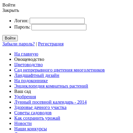
Войти
Закрыть
Логин:
Пароль:
Войти
Забыли пароль?
|
Регистрация
На главную
Овощеводство
Цветоводство
Сад непрерывного цветения многолетников
Ландшафтный дизайн
На подоконнике
Энциклопедия комнатных растений
Ваш сад
Удобрения
Лунный посевной календарь - 2014
Здоровье дачного участка
Советы садоводов
Как сохранить урожай
Новости
Наши конкурсы