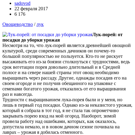
sadovod
22 февраля 2017
6 176
Овощеводство
/
лук
Лук-порей: от
посадки до уборки урожая
Несмотря на то, что лук-порей является древнейшей овощной
культурой, среди современных дачников он почему-то
большой популярностью не пользуется. Кто-то не рискует
высаживать его из-за боязни столкнуться с трудностями, ведь
срок вегетации порея довольно длительный и в Средней
полосе и на севере нашей страны этот овощ необходимо
выращивать через рассаду. Другие, однажды посадив его на
своем огороде и не получив обещанного на упаковке с
семенами богатого урожая, отказались от его выращивания
раз и навсегда.
Трудности с выращиванием лука-порея были и у меня, но
лишь в первый год посадки. Однако из-за неказистого урожая,
который я собрала в тот год, я не стала так опрометчиво
закрывать порею вход на мой огород. Наоборот, зимой
провела работу над ошибками, которых, как оказалось,
допустила немало, и в новом дачном сезоне почивала на
лаврах – урожая я добилась отменного.