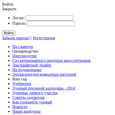
Войти
Закрыть
Логин:
Пароль:
Войти
Забыли пароль?
|
Регистрация
На главную
Овощеводство
Цветоводство
Сад непрерывного цветения многолетников
Ландшафтный дизайн
На подоконнике
Энциклопедия комнатных растений
Ваш сад
Удобрения
Лунный посевной календарь - 2014
Здоровье дачного участка
Советы садоводов
Как сохранить урожай
Новости
Наши конкурсы