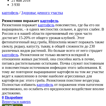
21 мая 2018
3 930
картофель
/
Здоровье дачного участка
Ризоктония поражает
картофель
Ризоктония поражает
картофель
повсеместно, где бы его ни
выращивали, - в одних местностях сильнее, в других слабее. В
России и в нашей области причиняемый ею урон часто
достигает 15-20% от общего урожая клубней. Этот
фитопатогенный вид гриба, Rhizoctonia может поражать также
свеклу, редьку, капусту, тыкву, в общей сложности до 230
различных видов растений. Но больше всего от него страдает
картофель
. Ризоктония не только является всеядной в
отношении живых растений, она способна жить в почве,
питаясь растительными остатками. Почва служит постоянным
и повсеместным источником инфекции этого заболевания. К
тому же повторное выращивание картофеля на том же участке
ведет к накоплению в почве наиболее агрессивных для
картофеля рас этого гриба. Ризоктония поистине вездесуща.
Полностью избавить
картофель
от поражения этим патогеном
невозможно, но ослабить его вредоносное воздействие вполне
достижимо.
0
Подробнее
Вернуться наверх